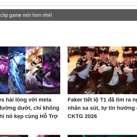
 clip game mới hơn nhé!
s hài lòng với meta
Faker tiết lộ T1 đã tìm ra 
đường dưới, chỉ không
nhân sa sút, tự tin hướng
khi nó kẹp cùng Hỗ Trợ
CKTG 2026