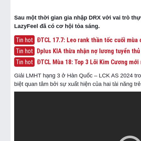
Sau một thời gian gia nhập DRX với vai trò thự
LazyFeel đã có cơ hội tỏa sáng.
Tin hot
ĐTCL 17.7: Leo rank thần tốc cuối mùa c
Tin hot
Dplus KIA thừa nhận nợ lương tuyển thủ
Tin hot
ĐTCL Mùa 18: Top 3 Lõi Kim Cương mới 
Giải LMHT hạng 3 ở Hàn Quốc – LCK AS 2024 tro
biệt quan tâm bởi sự xuất hiện của hai tài năng t