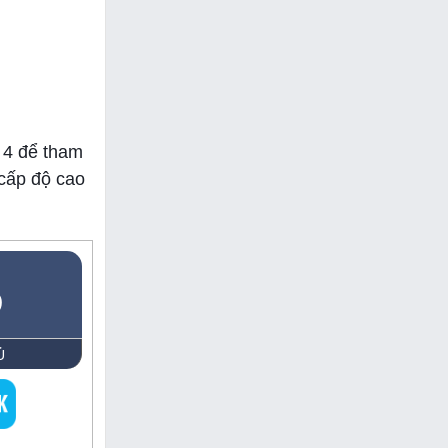
p 4 để tham
 cấp độ cao
5
Ủ