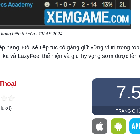
 hạng hiện tại của LCK AS 2024
ếp hạng. Đội sẽ tiếp tục cố gắng giữ vững vị trí trong to
Chika và LazyFeel thể hiện và giữ hy vọng sớm được lên
Thoại
7.
lượt)
TRANG CH