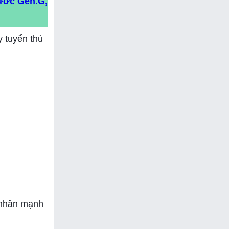
bước Gen.G,
y tuyển thủ
á nhân mạnh