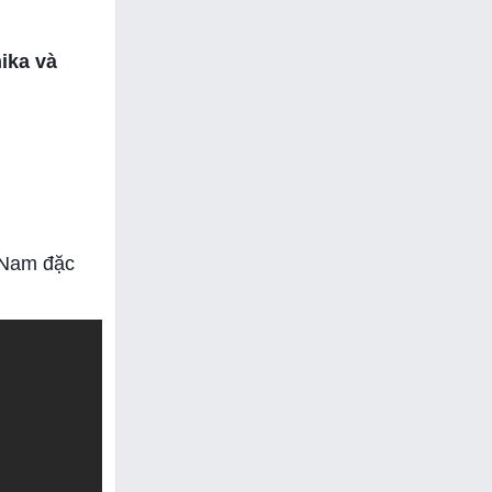
hika và
 Nam đặc