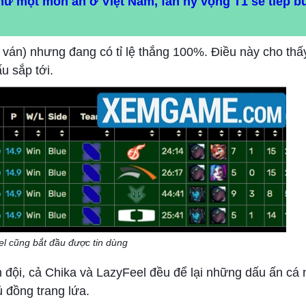
thử một món ăn ở Việt Nam, fan hy vọng T1 sẽ tiếp 
4 ván) nhưng đang có tỉ lệ thắng 100%. Điều này cho thấ
u sắp tới.
l cũng bắt đầu được tin dùng
n đội, cả Chika và LazyFeel đều để lại những dấu ấn c
ủ đồng trang lứa.