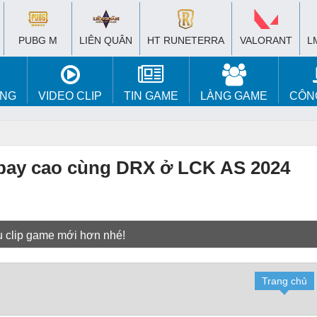
PUBG M
LIÊN QUÂN
HT RUNETERRA
VALORANT
L
ÚNG
VIDEO CLIP
TIN GAME
LÀNG GAME
CÔN
m bay cao cùng DRX ở LCK AS 2024
u clip game mới hơn nhé!
Trang chủ