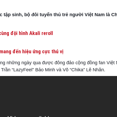
c tập sinh, bộ đôi tuyển thủ trẻ người Việt Nam là C
ùng đội hình Akali reroll
mang đến hiệu ứng cực thú vị
ng những ngày qua được đông đảo cộng đồng fan Việt
rẻ Trần “LazyFeel” Bảo Minh và Võ “Chika” Lê Nhân.