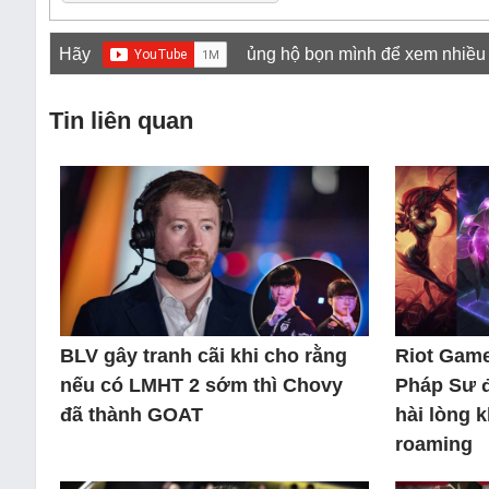
Hãy
ủng hộ bọn mình để xem nhiều
Tin liên quan
BLV gây tranh cãi khi cho rằng
Riot Game
nếu có LMHT 2 sớm thì Chovy
Pháp Sư 
đã thành GOAT
hài lòng 
roaming