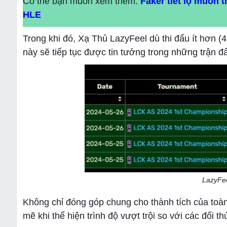
Có thể bạn muốn xem thêm:
Faker tiết lộ muốn 
HLE
Trong khi đó, Xạ Thủ LazyFeel dù thi đấu ít hơn (
này sẽ tiếp tục được tin tưởng trong những trận đấ
LazyFee
Không chỉ đóng góp chung cho thành tích của toà
mẽ khi thể hiện trình độ vượt trội so với các đối th