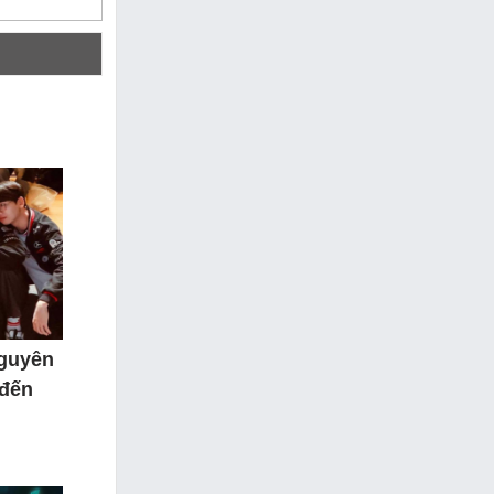
nguyên
 đến