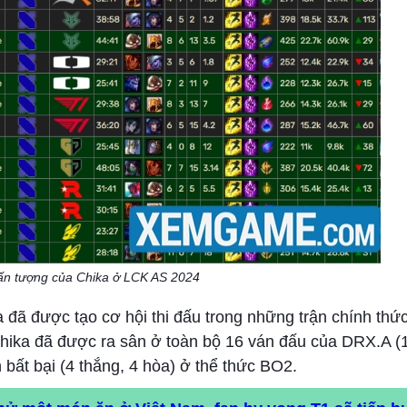
 ấn tượng của Chika ở LCK AS 2024
 đã được tạo cơ hội thi đấu trong những trận chính thứ
ika đã được ra sân ở toàn bộ 16 ván đấu của DRX.A (1
 bất bại (4 thắng, 4 hòa) ở thể thức BO2.