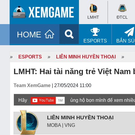
LMHT
ĐTCL
HOME
ESPORTS
BẮN S
»
ESPORTS
»
LIÊN MINH HUYỀN THOẠI
»
LMHT: Hai tài năng trẻ Việt Na
Team XemGame
| 27/05/2024 11:00
Hãy
ủng hộ bọn mình để xem nhiề
LIÊN MINH HUYỀN THOẠI
MOBA | VNG