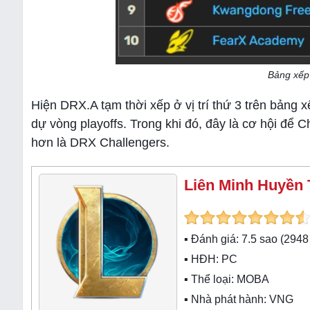
Bảng xếp
Hiện DRX.A tạm thời xếp ở vị trí thứ 3 trên bảng x
dự vòng playoffs. Trong khi đó, đây là cơ hội để 
hơn là DRX Challengers.
Liên Minh Huyền 
▪ Đánh giá:
7.5
sao (
2948
▪ HĐH:
PC
▪ Thể loại:
MOBA
▪ Nhà phát hành: VNG