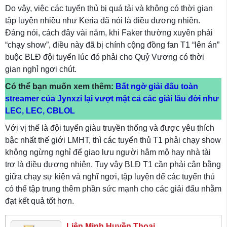
Do vậy, việc các tuyển thủ bị quá tải và không có thời gian
tập luyện nhiều như Keria đã nói là điều đương nhiên.
Đáng nói, cách đây vài năm, khi Faker thường xuyên phải
“chạy show”, điều này đã bị chính cộng đồng fan T1 “lên án”
buộc BLĐ đội tuyển lúc đó phải cho Quỷ Vương có thời
gian nghỉ ngơi chút.
Có thể bạn muốn xem thêm:
Bất ngờ giải đấu toàn
streamer của Jynxzi lại vượt mặt cả các giải lâu đời như
LEC, LEC, CBLOL
Với vị thế là đội tuyển giàu truyền thống và được yêu thích
bậc nhất thế giới LMHT, thì các tuyển thủ T1 phải chạy show
không ngừng nghỉ để giao lưu người hâm mộ hay nhà tài
trợ là điều đương nhiên. Tuy vậy BLĐ T1 cần phải cân bằng
giữa chạy sự kiện và nghĩ ngơi, tập luyện để các tuyển thủ
có thể tập trung thêm phần sức mạnh cho các giải đấu nhằm
đạt kết quả tốt hơn.
Liên Minh Huyền Thoại