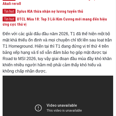
Akali reroll
Dplus KIA thừa nhận nợ lương tuyển thủ
Tin hot
ĐTCL Mùa 18: Top 3 Lõi Kim Cương mới mang đến hiệu
Tin hot
ứng cực thú vị
Đến với các giải đấu đầu năm 2026, T1 đã thể hiện một bộ
mặt khá thiếu ổn định và mọi chuyện chỉ tốt lên sau loạt trận
T1 Homeground. Hiện tại thì T1 đang đứng vị trí thứ 4 trên
bảng xếp hạng và tỉ số vẫn đảm bảo họ góp mặt được tại
Road to MSI 2026, tuy vậy giai đoạn đầu mùa đầy khó khăn
khiến nhiều người hâm mộ phải cảm thấy khó hiểu và
không chấp nhận được.