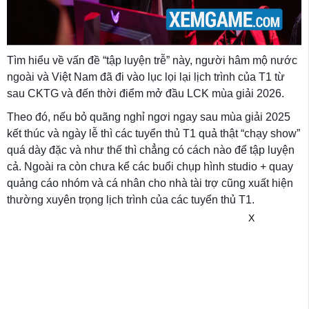
Tìm hiểu về vấn đề “tập luyện trễ” này, người hâm mộ nước
ngoài và Việt Nam đã đi vào lục lọi lại lịch trình của T1 từ
sau CKTG và đến thời điểm mở đầu LCK mùa giải 2026.
Theo đó, nếu bỏ quãng nghỉ ngơi ngay sau mùa giải 2025
kết thúc và ngày lễ thì các tuyển thủ T1 quả thật “chạy show”
quá dày đặc và như thế thì chẳng có cách nào để tập luyện
cả. Ngoài ra còn chưa kể các buổi chụp hình studio + quay
quảng cáo nhóm và cá nhân cho nhà tài trợ cũng xuất hiện
thường xuyên trọng lịch trình của các tuyển thủ T1.
X