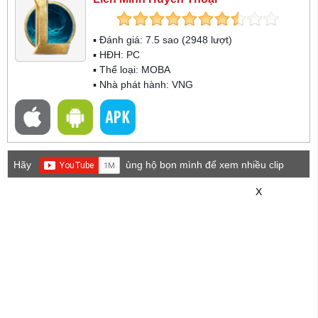
▪ Đánh giá:
7.5
sao (
2948
lượt)
▪ HĐH:
PC
▪ Thể loại:
MOBA
▪ Nhà phát hành: VNG
Hãy
ủng hộ bọn mình để xem nhiều clip
game mới hơn nhé!
X