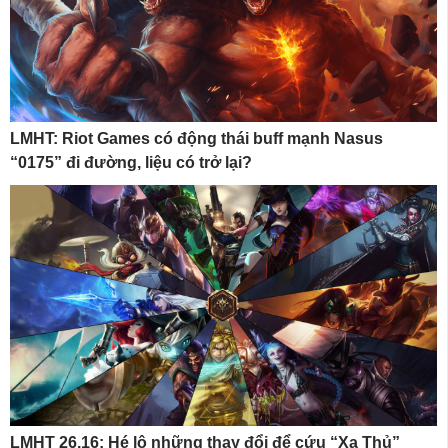
LMHT: Riot Games có động thái buff mạnh Nasus
“0175” đi đường, liệu có trở lại?
LMHT 26.16: Hé lộ những thay đổi để cứu “Xạ Thủ”