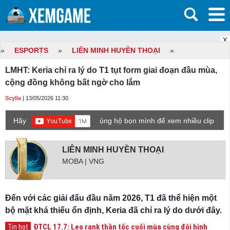
X
»
ESPORTS
»
LIÊN MINH HUYỀN THOẠI
»
LMHT: Keria chỉ ra lý do T1 tụt form giai đoạn đầu mùa,
cộng đồng không bất ngờ cho lắm
Scylla
| 13/05/2026 11:30
Hãy
ủng hộ bọn mình để xem nhiều clip
game mới hơn nhé!
LIÊN MINH HUYỀN THOẠI
MOBA | VNG
Đến với các giải đấu đầu năm 2026, T1 đã thể hiện một
bộ mặt khá thiếu ổn định, Keria đã chỉ ra lý do dưới đây.
ĐTCL 17.7: Leo rank thần tốc cuối mùa cùng đội hình
Tin hot