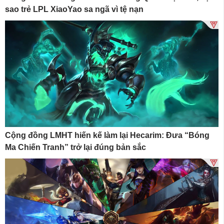
sao trẻ LPL XiaoYao sa ngã vì tệ nạn
Cộng đồng LMHT hiến kế làm lại Hecarim: Đưa “Bóng
Ma Chiến Tranh” trở lại đúng bản sắc