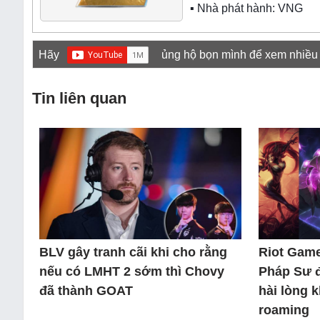
▪ Nhà phát hành: VNG
Hãy
ủng hộ bọn mình để xem nhiều
Tin liên quan
BLV gây tranh cãi khi cho rằng
Riot Game
nếu có LMHT 2 sớm thì Chovy
Pháp Sư 
đã thành GOAT
hài lòng 
roaming