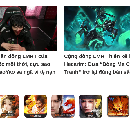
thần đồng LMHT của
Cộng đồng LMHT hiến kế l
c một thời, cựu sao
Hecarim: Đưa “Bóng Ma C
iaoYao sa ngã vì tệ nạn
Tranh” trở lại đúng bản sắ