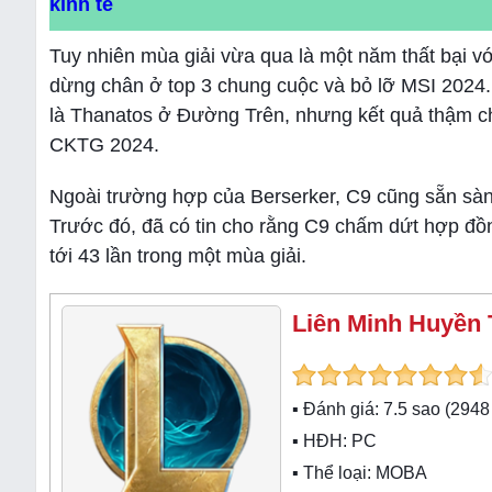
kinh tế
Tuy nhiên mùa giải vừa qua là một năm thất bại v
dừng chân ở top 3 chung cuộc và bỏ lỡ MSI 2024.
là Thanatos ở Đường Trên, nhưng kết quả thậm chí
CKTG 2024.
Ngoài trường hợp của Berserker, C9 cũng sẵn sàng c
Trước đó, đã có tin cho rằng C9 chấm dứt hợp đồn
tới 43 lần trong một mùa giải.
Liên Minh Huyền 
▪ Đánh giá:
7.5
sao (
2948
▪ HĐH:
PC
▪ Thể loại:
MOBA