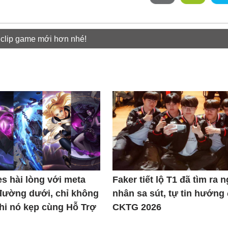
 clip game mới hơn nhé!
s hài lòng với meta
Faker tiết lộ T1 đã tìm ra 
đường dưới, chỉ không
nhân sa sút, tự tin hướng
khi nó kẹp cùng Hỗ Trợ
CKTG 2026