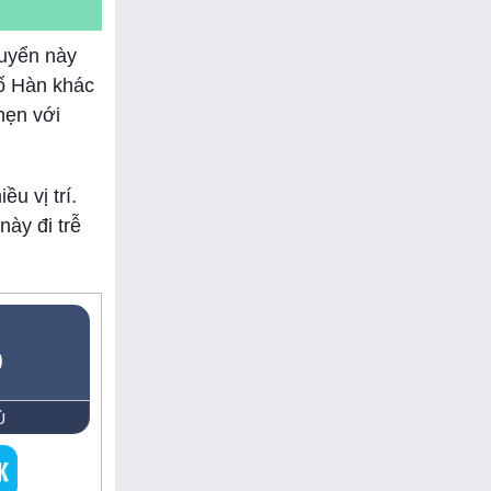
tuyển này
tố Hàn khác
hẹn với
u vị trí.
ày đi trễ
5
Ủ