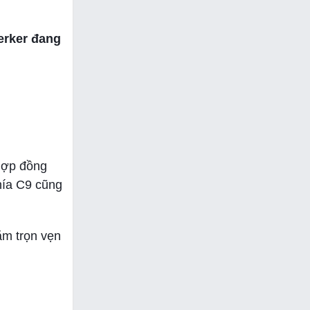
erker đang
hợp đồng
hía C9 cũng
ăm trọn vẹn