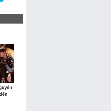
nguyên
 đến