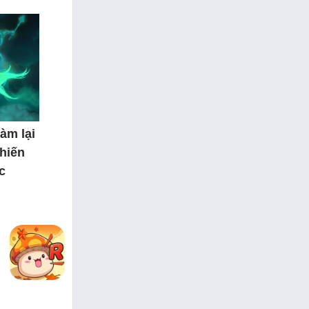
àm lại
hiến
c