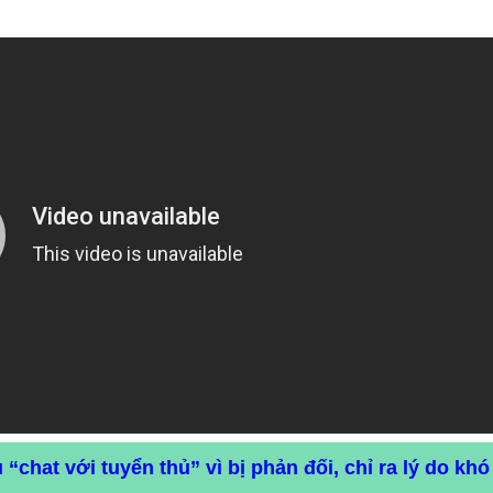
“chat với tuyển thủ” vì bị phản đối, chỉ ra lý do khó