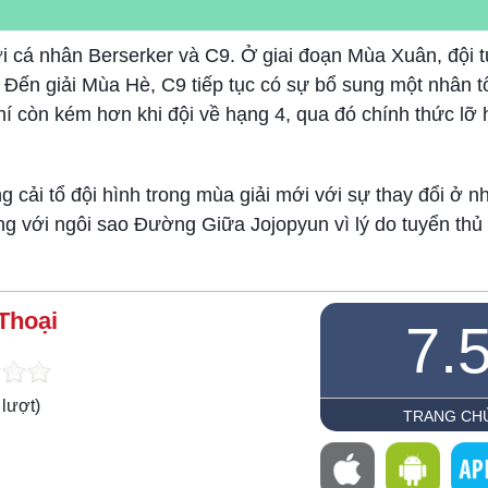
ới cá nhân Berserker và C9. Ở giai đoạn Mùa Xuân, đội 
 Đến giải Mùa Hè, C9 tiếp tục có sự bổ sung một nhân 
 còn kém hơn khi đội về hạng 4, qua đó chính thức lỡ 
ải tổ đội hình trong mùa giải mới với sự thay đổi ở nhiề
g với ngôi sao Đường Giữa Jojopyun vì lý do tuyển thủ n
Thoại
7.
lượt)
TRANG CH