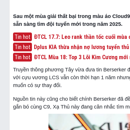
Sau một mùa giải thất bại trong màu áo Cloud
sẵn sàng tìm đội tuyển mới trong năm 2025.
Tin hot
ĐTCL 17.7: Leo rank thần tốc cuối mùa c
Tin hot
Dplus KIA thừa nhận nợ lương tuyển thủ
Tin hot
ĐTCL Mùa 18: Top 3 Lõi Kim Cương mới 
Truyền thông phương Tây vừa đưa tin Berserker 
với cựu vương LCS vẫn còn thời hạn 1 năm nhưng 
muốn có sự thay đổi.
Nguồn tin này cũng cho biết chính Berserker đã đ
gắn bó cùng C9, Xạ Thủ này đang cân nhắc tìm mộ