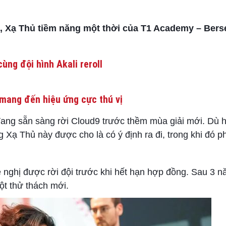
9, Xạ Thủ tiềm năng một thời của T1 Academy – Bers
ùng đội hình Akali reroll
mang đến hiệu ứng cực thú vị
đang sẵn sàng rời Cloud9 trước thềm mùa giải mới. Dù 
Xạ Thủ này được cho là có ý định ra đi, trong khi đó p
ề nghị được rời đội trước khi hết hạn hợp đồng. Sau 3 n
t thử thách mới.