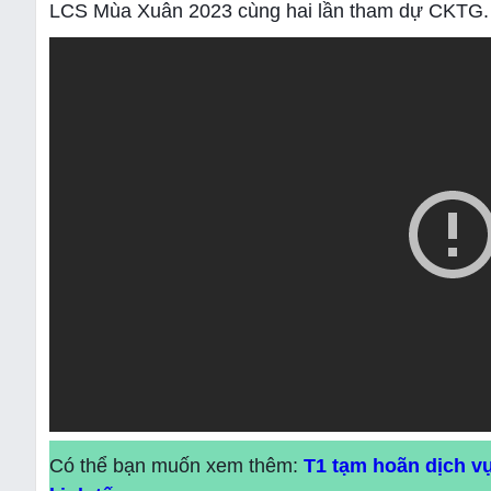
LCS Mùa Xuân 2023 cùng hai lần tham dự CKTG.
Có thể bạn muốn xem thêm:
T1 tạm hoãn dịch vụ 