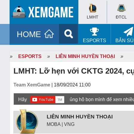
LMHT
ĐTCL
HOME
ESPORTS
BẮN S
»
ESPORTS
»
LIÊN MINH HUYỀN THOẠI
»
LMHT: Lỡ hẹn với CKTG 2024, cự
Team XemGame
| 18/09/2024 11:00
Hãy
ủng hộ bọn mình để xem nhiề
LIÊN MINH HUYỀN THOẠI
MOBA | VNG