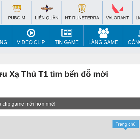
PUBG M
LIÊN QUÂN
HT RUNETERRA
VALORANT
L
ÚNG
VIDEO CLIP
TIN GAME
LÀNG GAME
CÔN
u Xạ Thủ T1 tìm bến đỗ mới
u clip game mới hơn nhé!
Trang chủ