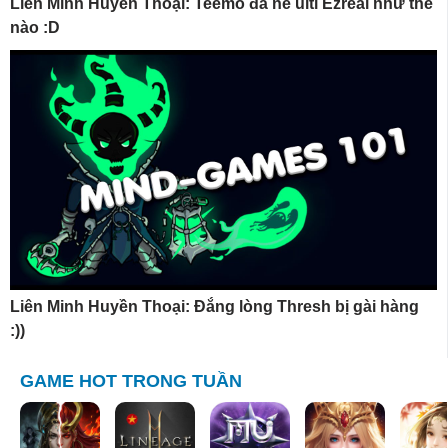
Liên Minh Huyền Thoại: Teemo đã né ulti Ezreal như thế
nào :D
Liên Minh Huyền Thoại: Đắng lòng Thresh bị gài hàng
:))
GAME HOT TRONG TUẦN