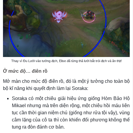
Thay vì Đu Lưới vào tướng địch, Elise đã từng thả lưới bắt trói địch và ăn thịt!
Ở mức độ… điên rồ
Mở màn cho mức độ điên rồ, đó là một ý tưởng cho toàn bộ
bộ kĩ năng khi quyết định làm lại Soraka:
Soraka có một chiêu giải hiệu ứng giống Hòm Bảo Hộ
Mikael nhưng mà trên diện rộng, một chiêu hồi máu liên
tục cần thời gian niệm chú (giống như rửa tội vậy), vùng
câm lặng của cô ta thì còn khiến đối phương không thể
tung ra đòn đánh cơ bản.