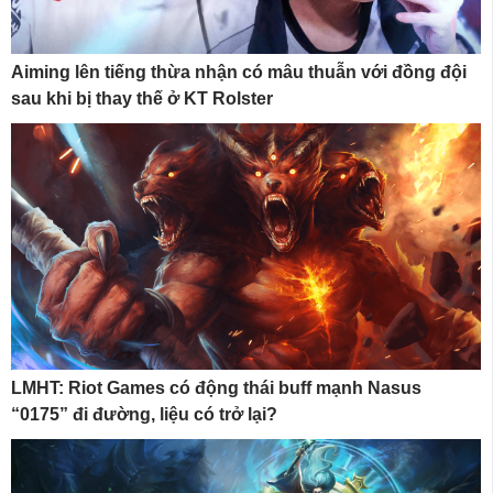
Aiming lên tiếng thừa nhận có mâu thuẫn với đồng đội
sau khi bị thay thế ở KT Rolster
LMHT: Riot Games có động thái buff mạnh Nasus
“0175” đi đường, liệu có trở lại?