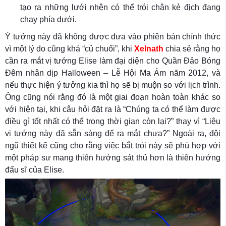
tạo ra những lưới nhện có thể trói chân kẻ địch đang
chạy phía dưới.
Ý tưởng này đã không được đưa vào phiên bản chính thức
vì một lý do cũng khá “củ chuối”, khi
Xelnath
chia sẻ rằng họ
cần ra mắt vị tướng Elise làm đại diện cho Quần Đảo Bóng
Đêm nhân dịp Halloween – Lễ Hội Ma Ám năm 2012, và
nếu thực hiện ý tưởng kia thì họ sẽ bị muộn so với lịch trình.
Ông cũng nói rằng đó là một giai đoạn hoàn toàn khác so
với hiện tại, khi câu hỏi đặt ra là “Chúng ta có thể làm được
điều gì tốt nhất có thể trong thời gian còn lại?” thay vì “Liệu
vị tướng này đã sẵn sàng để ra mắt chưa?” Ngoài ra, đội
ngũ thiết kế cũng cho rằng việc bắt trói này sẽ phù hợp với
một pháp sư mang thiên hướng sát thủ hơn là thiên hướng
đấu sĩ của Elise.