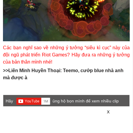
Các bạn nghĩ sao về những ý tưởng “siêu kì cục” này của
đội ngũ phát triển Riot Games? Hãy đưa ra những ý tưởng
của bản thân mình nhé!
>>Liên Minh Huyền Thoại: Teemo, cướp blue nhà anh
mà được à
Hãy
ủng hộ bọn mình để xem nhiều clip
game mới hơn nhé!
X