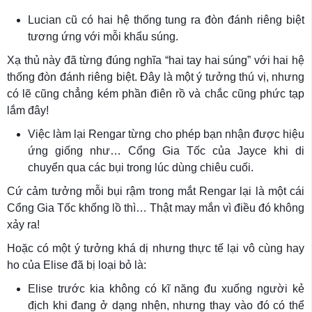
Lucian cũ có hai hệ thống tung ra đòn đánh riêng biệt
tương ứng với mỗi khẩu súng.
Xạ thủ này đã từng đúng nghĩa “hai tay hai súng” với hai hệ
thống đòn đánh riêng biệt. Đây là một ý tưởng thú vị, nhưng
có lẽ cũng chẳng kém phần điên rồ và chắc cũng phức tạp
lắm đây!
Việc làm lại Rengar từng cho phép bạn nhận được hiệu
ứng giống như… Cổng Gia Tốc của Jayce khi di
chuyển qua các bụi trong lúc dùng chiêu cuối.
Cứ cảm tưởng mỗi bụi rậm trong mắt Rengar lại là một cái
Cổng Gia Tốc khổng lồ thì… Thật may mắn vì điều đó không
xảy ra!
Hoặc có một ý tưởng khá dị nhưng thực tế lại vô cùng hay
ho của Elise đã bị loại bỏ là:
Elise trước kia không có kĩ năng đu xuống người kẻ
địch khi đang ở dạng nhện, nhưng thay vào đó có thể