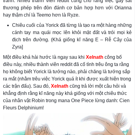
tranh. Nhiều thành viên reddit cũng cho rằng việc gây sát
thương phép trên đòn đánh cơ bản hợp hơn với Orianna
hay thậm chí là Teemo hơn là Ryze.
Chiêu cuối của Yorick đã từng là tạo ra một hàng những
cánh tay ma quái mọc lên khỏi mặt đất và trói mọi kẻ
địch trên đường. (Khá giống kĩ năng E – Rễ Cây của
Zyra]
Một điều khá hài hước là ngay sau khi
Xelnath
công bố
điều này, nhiều thành viên reddit đã cố tình trêu ông ta rằng
họ không biết Yorick là tướng nào, phải chăng là tướng sắp
ra mắt (nhằm trêu việc Yorick quá ít khi được xuất hiện trong
các trận đấu). Sau đó,
Xelnath
cũng trả lời một câu hỏi và
khẳng định rằng kĩ năng này khá giống với một chiêu thức
của nhân vật Robin trong mana One Piece lừng danh: Cien
Fleurs Delphinium!