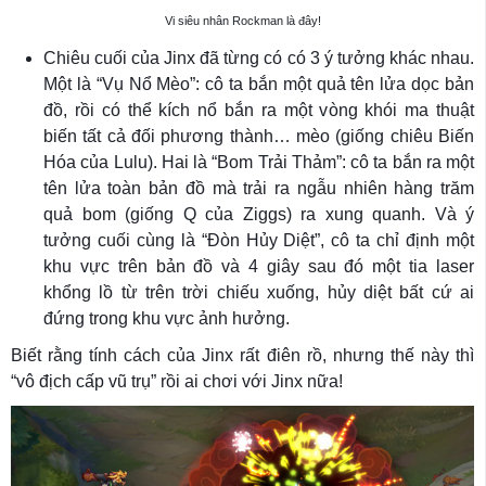
Vi siêu nhân Rockman là đây!
Chiêu cuối của Jinx đã từng có có 3 ý tưởng khác nhau.
Một là “Vụ Nổ Mèo”: cô ta bắn một quả tên lửa dọc bản
đồ, rồi có thể kích nổ bắn ra một vòng khói ma thuật
biến tất cả đối phương thành… mèo (giống chiêu Biến
Hóa của Lulu). Hai là “Bom Trải Thảm”: cô ta bắn ra một
tên lửa toàn bản đồ mà trải ra ngẫu nhiên hàng trăm
quả bom (giống Q của Ziggs) ra xung quanh. Và ý
tưởng cuối cùng là “Đòn Hủy Diệt”, cô ta chỉ định một
khu vực trên bản đồ và 4 giây sau đó một tia laser
khổng lồ từ trên trời chiếu xuống, hủy diệt bất cứ ai
đứng trong khu vực ảnh hưởng.
Biết rằng tính cách của Jinx rất điên rồ, nhưng thế này thì
“vô địch cấp vũ trụ” rồi ai chơi với Jinx nữa!