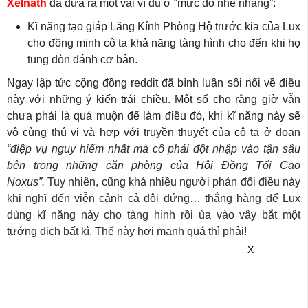
Xelnath
đã đưa ra một vài ví dụ ở “mức độ nhẹ nhàng”:
Kĩ năng tạo giáp Lăng Kính Phòng Hộ trước kia của Lux
cho đồng minh cô ta khả năng tàng hình cho đến khi họ
tung đòn đánh cơ bản.
Ngay lập tức cộng đồng reddit đã bình luận sôi nổi về điều
này với những ý kiến trái chiều. Một số cho rằng giờ vẫn
chưa phải là quá muộn để làm điều đó, khi kĩ năng này sẽ
vô cùng thú vị và hợp với truyền thuyết của cô ta ở đoạn
“
điệp vụ nguy hiểm nhất mà cô phải đột nhập vào tận sâu
bên trong những căn phòng của Hội Đồng Tối Cao
Noxus”.
Tuy nhiên, cũng khá nhiều người phản đối điều này
khi nghĩ đến viễn cảnh cả đội đứng… thẳng hàng để Lux
dùng kĩ năng này cho tàng hình rồi ùa vào vây bắt một
tướng địch bất kì. Thế này hơi mạnh quá thì phải!
X