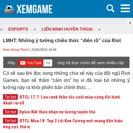
X
»
ESPORTS
»
LIÊN MINH HUYỀN THOẠI
»
LMHT: Những ý tưởng chiêu thức “điên rồ” của Riot
Xem Xong Thích
| 21/01/2015 10:44
Hãy
ủng hộ bọn mình để xem nhiều clip
game mới hơn nhé!
Có sẽ sau khi đọc xong những chia sẻ này của đội ngũ Riot
Games, bạn sẽ thầm “cảm ơn” họ vì đã loại bỏ những ý
tưởng này ra khỏi phiên bản chính thức…
ĐTCL 17.7: Leo rank thần tốc cuối mùa cùng đội hình
Tin hot
Akali reroll
Dplus KIA thừa nhận nợ lương tuyển thủ
Tin hot
ĐTCL Mùa 18: Top 3 Lõi Kim Cương mới mang đến hiệu
Tin hot
ứng cực thú vị