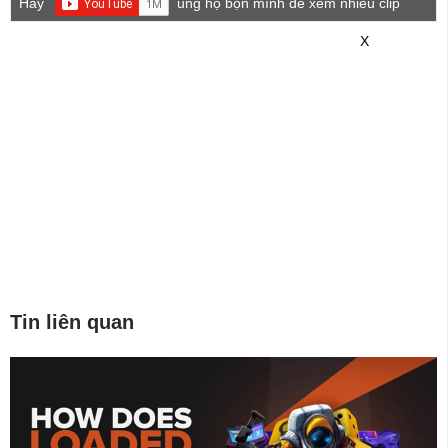
Hãy
ủng hộ bọn mình để xem nhiều clip
game mới hơn nhé!
X
Tin liên quan