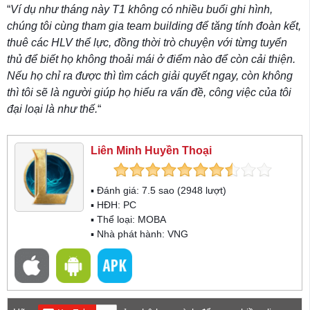
“
Ví dụ như tháng này T1 không có nhiều buổi ghi hình,
chúng tôi cùng tham gia team building để tăng tính đoàn kết,
thuê các HLV thể lực, đồng thời trò chuyện với từng tuyển
thủ để biết họ không thoải mái ở điểm nào để còn cải thiện.
Nếu họ chỉ ra được thì tìm cách giải quyết ngay, còn không
thì tôi sẽ là người giúp họ hiểu ra vấn đề, công việc của tôi
đại loại là như thế.
“
Liên Minh Huyền Thoại
▪ Đánh giá:
7.5
sao (
2948
lượt)
▪ HĐH:
PC
▪ Thể loại:
MOBA
▪ Nhà phát hành: VNG