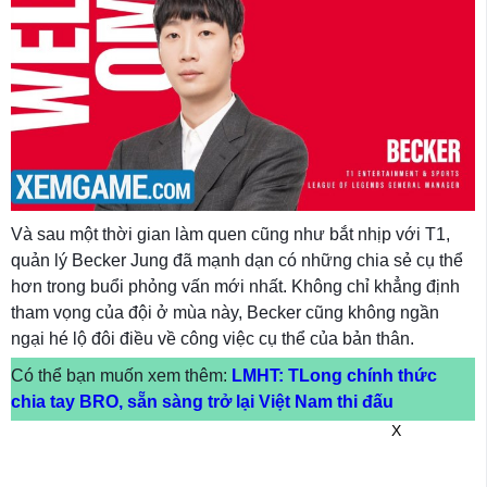
Và sau một thời gian làm quen cũng như bắt nhịp với T1,
quản lý Becker Jung đã mạnh dạn có những chia sẻ cụ thể
hơn trong buổi phỏng vấn mới nhất. Không chỉ khẳng định
tham vọng của đội ở mùa này, Becker cũng không ngần
ngại hé lộ đôi điều về công việc cụ thể của bản thân.
Có thể bạn muốn xem thêm:
LMHT: TLong chính thức
chia tay BRO, sẵn sàng trở lại Việt Nam thi đấu
X