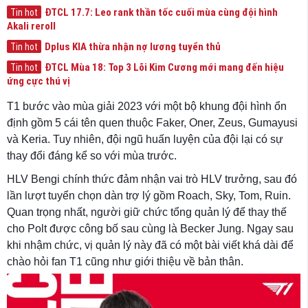
ĐTCL 17.7: Leo rank thần tốc cuối mùa cùng đội hình
Tin hot
Akali reroll
Dplus KIA thừa nhận nợ lương tuyển thủ
Tin hot
ĐTCL Mùa 18: Top 3 Lõi Kim Cương mới mang đến hiệu
Tin hot
ứng cực thú vị
T1 bước vào mùa giải 2023 với một bộ khung đội hình ổn
định gồm 5 cái tên quen thuộc Faker, Oner, Zeus, Gumayusi
và Keria. Tuy nhiên, đội ngũ huấn luyện của đội lại có sự
thay đổi đáng kể so với mùa trước.
HLV Bengi chính thức đảm nhận vai trò HLV trưởng, sau đó
lần lượt tuyển chọn dàn trợ lý gồm Roach, Sky, Tom, Ruin.
Quan trọng nhất, người giữ chức tổng quản lý để thay thế
cho Polt được công bố sau cùng là Becker Jung. Ngay sau
khi nhậm chức, vị quản lý này đã có một bài viết khá dài để
chào hỏi fan T1 cũng như giới thiệu về bản thân.