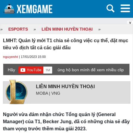
X
»
ESPORTS
»
LIÊN MINH HUYỀN THOẠI
»
LMHT: Quản lý mới T1 chia sẻ công việc cụ thể, đặt mục
tiêu vô địch tất cả các giải đấu
nguyenht
| 17/01/2023 15:00
Hãy
ủng hộ bọn mình để xem nhiều clip
game mới hơn nhé!
LIÊN MINH HUYỀN THOẠI
MOBA | VNG
Người vừa đảm nhận chức Tổng quản lý (General
Manager) của T1, Becker Jung, đã có những chia sẻ đầy
tham vọng trước thềm mùa giải 2023.