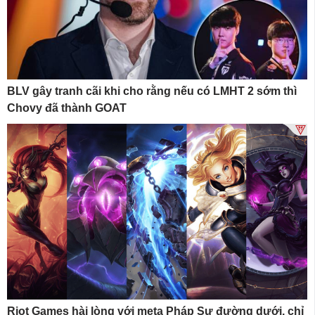
BLV gây tranh cãi khi cho rằng nếu có LMHT 2 sớm thì
Chovy đã thành GOAT
Riot Games hài lòng với meta Pháp Sư đường dưới, chỉ