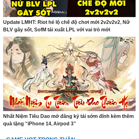
Update LMHT: Riot hé lộ chế độ chơi mới 2v2v2v2, Nữ
BLV gây sốt, SofM tái xuất LPL với vai trò mới
Nhất Niệm Tiêu Dao mở đăng ký tải sớm đính kèm thêm
quà tặng “iPhone 14, Airpod 3”