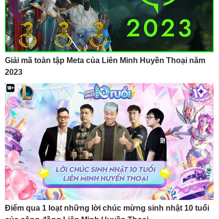
Giải mã toàn tập Meta của Liên Minh Huyền Thoại năm
2023
Điểm qua 1 loạt những lời chúc mừng sinh nhật 10 tuổi