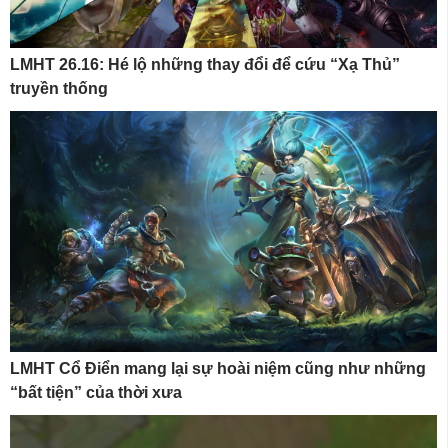
LMHT 26.16: Hé lộ những thay đổi để cứu “Xạ Thủ”
truyền thống
LMHT Cổ Điển mang lại sự hoài niệm cũng như những
“bất tiện” của thời xưa