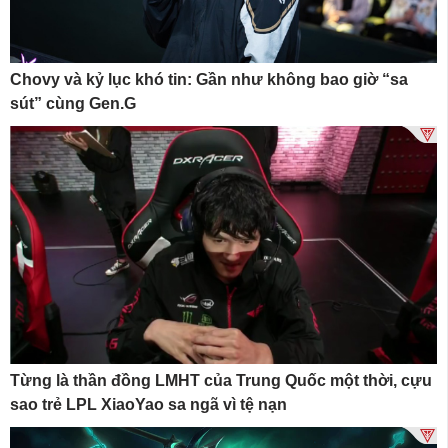
Chovy và kỷ lục khó tin: Gần như không bao giờ “sa
sút” cùng Gen.G
Từng là thần đồng LMHT của Trung Quốc một thời, cựu
sao trẻ LPL XiaoYao sa ngã vì tệ nạn