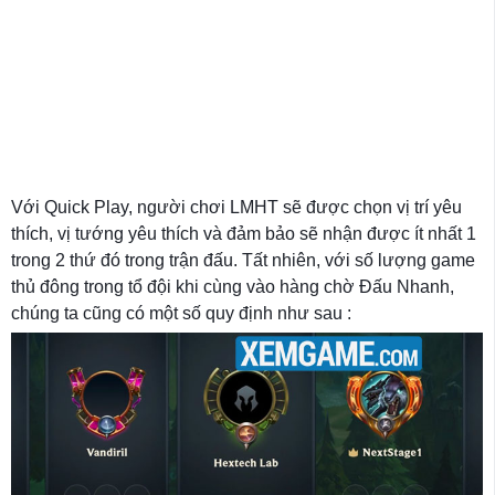
Với Quick Play, người chơi LMHT sẽ được chọn vị trí yêu
thích, vị tướng yêu thích và đảm bảo sẽ nhận được ít nhất 1
trong 2 thứ đó trong trận đấu. Tất nhiên, với số lượng game
thủ đông trong tổ đội khi cùng vào hàng chờ Đấu Nhanh,
chúng ta cũng có một số quy định như sau :