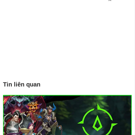
Tin liên quan