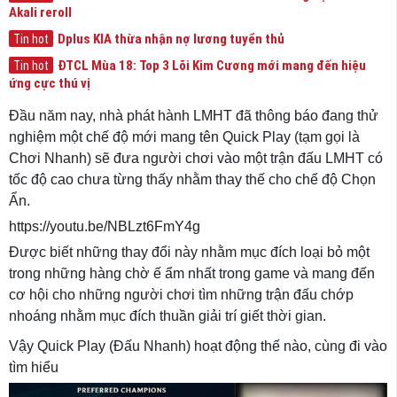
Akali reroll
Dplus KIA thừa nhận nợ lương tuyển thủ
Tin hot
ĐTCL Mùa 18: Top 3 Lõi Kim Cương mới mang đến hiệu
Tin hot
ứng cực thú vị
Đầu năm nay, nhà phát hành LMHT đã thông báo đang thử
nghiệm một chế độ mới mang tên Quick Play (tạm gọi là
Chơi Nhanh) sẽ đưa người chơi vào một trận đấu LMHT có
tốc độ cao chưa từng thấy nhằm thay thế cho chế độ Chọn
Ẩn.
https://youtu.be/NBLzt6FmY4g
Được biết những thay đổi này nhằm mục đích loại bỏ một
trong những hàng chờ ế ẩm nhất trong game và mang đến
cơ hội cho những người chơi tìm những trận đấu chớp
nhoáng nhằm mục đích thuần giải trí giết thời gian.
Vậy Quick Play (Đấu Nhanh) hoạt động thế nào, cùng đi vào
tìm hiểu