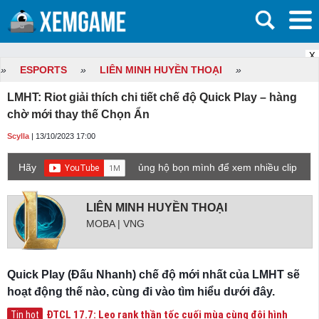
X
»
ESPORTS
»
LIÊN MINH HUYỀN THOẠI
»
LMHT: Riot giải thích chi tiết chế độ Quick Play – hàng
chờ mới thay thế Chọn Ẩn
Scylla
| 13/10/2023 17:00
Hãy
ủng hộ bọn mình để xem nhiều clip
game mới hơn nhé!
LIÊN MINH HUYỀN THOẠI
MOBA | VNG
Quick Play (Đấu Nhanh) chế độ mới nhất của LMHT sẽ
hoạt động thế nào, cùng đi vào tìm hiểu dưới đây.
ĐTCL 17.7: Leo rank thần tốc cuối mùa cùng đội hình
Tin hot