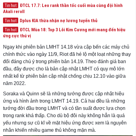
ĐTCL 17.7: Leo rank thần tốc cuối mùa cùng đội hình
Tin hot
Akali reroll
Dplus KIA thừa nhận nợ lương tuyển thủ
Tin hot
ĐTCL Mùa 18: Top 3 Lõi Kim Cương mới mang đến hiệu
Tin hot
ứng cực thú vị
Ngay khi phiên bản LMHT 14.18 vừa cập bến các máy chủ
chính thức vào ngày 11/9, Riot đã hé lộ một loạt những thay
đổi đáng chú ý trong phiên bản 14.19. Theo đánh giá ban
đầu, đây được cho là bản cập nhật LMHT có quy mô lớn
nhất kể từ phiên bản cập nhật chống chịu 12.10 vào giữa
năm 2022.
Soraka và Quinn sẽ là những tướng được cập nhật hiệu
ứng và hình ảnh trong LMHT 14.19. Cả hai đều là những
tướng đời đầu trong LMHT và có tần suất được lựa chọn
trong rank khá thấp. Cho dù bộ đôi này không hẳn là quá
yếu nhưng sự cũ kĩ về mặt hiệu ứng được xem là nguyên
nhân khiến nhiều game thủ không mặn mà.