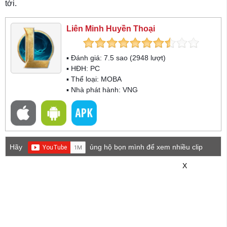
tới.
Liên Minh Huyền Thoại
▪ Đánh giá:
7.5
sao (
2948
lượt)
▪ HĐH:
PC
▪ Thể loại:
MOBA
▪ Nhà phát hành: VNG
Hãy
ủng hộ bọn mình để xem nhiều clip
game mới hơn nhé!
X