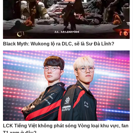
Black Myth: Wukong lộ ra DLC, sẽ là Sư Đà Lĩnh?
LCK Tiếng Việt không phát sóng Vòng loại khu vực, fan
T1 xem ở đâu?