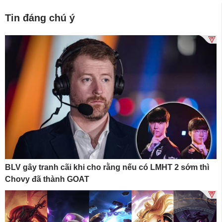
Tin đáng chú ý
BLV gây tranh cãi khi cho rằng nếu có LMHT 2 sớm thì
Chovy đã thành GOAT