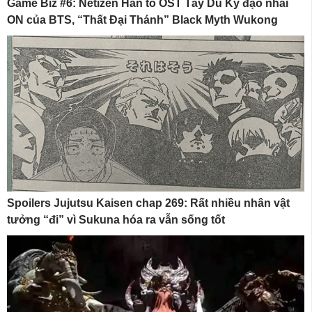
Game Biz #6: Netizen Hàn tố OST Tây Du Ký đạo nhái
ON của BTS, “Thất Đại Thánh” Black Myth Wukong
Spoilers Jujutsu Kaisen chap 269: Rất nhiều nhân vật
tưởng “đi” vì Sukuna hóa ra vẫn sống tốt