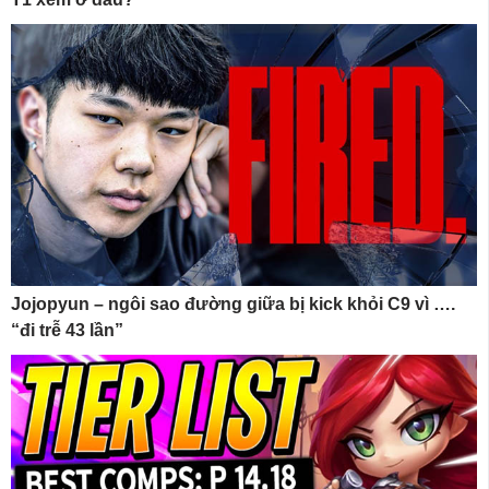
Jojopyun – ngôi sao đường giữa bị kick khỏi C9 vì ….
“đi trễ 43 lần”