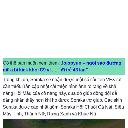
Có thể bạn muốn xem thêm:
Jojopyun – ngôi sao đường
giữa bị kick khỏi C9 vì …. “đi trễ 43 lần”
Trong khi đó, Soraka sẽ nhận được một số cải tiến VFX rất
cần thiết. Bản cập nhật cải thiện hình ảnh rõ ràng về khả
năng Hồi Máu của cô nàng này, qua đó giúp đồng đội dễ
dàng nhận thấy hơn khi họ được Soraka trợ giúp. Các skin
Soraka được cập nhật gồm: Soraka Hội Chuối Cả Nải, Siêu
Máy Tính, Thánh Nữ, Rừng Xanh và Khuê Nữ.