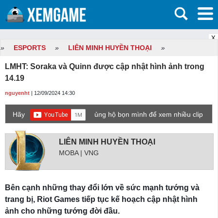
X
»
ESPORTS
»
LIÊN MINH HUYỀN THOẠI
»
LMHT: Soraka và Quinn được cập nhật hình ảnh trong
14.19
nguyenht
| 12/09/2024 14:30
Hãy
ủng hộ bọn mình để xem nhiều clip
game mới hơn nhé!
LIÊN MINH HUYỀN THOẠI
MOBA | VNG
Bên cạnh những thay đổi lớn về sức mạnh tướng và
trang bị, Riot Games tiếp tục kế hoạch cập nhật hình
ảnh cho những tướng đời đầu.