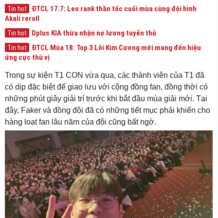
ĐTCL 17.7: Leo rank thần tốc cuối mùa cùng đội hình
Tin hot
Akali reroll
Dplus KIA thừa nhận nợ lương tuyển thủ
Tin hot
ĐTCL Mùa 18: Top 3 Lõi Kim Cương mới mang đến hiệu
Tin hot
ứng cực thú vị
Trong sự kiện T1 CON vừa qua, các thành viên của T1 đã
có dịp đặc biệt để giao lưu với cộng đồng fan, đồng thời có
những phút giây giải trí trước khi bắt đầu mùa giải mới. Tại
đây, Faker và đồng đội đã có những tiết mục phải khiến cho
hàng loạt fan lâu năm của đội cũng bất ngờ.