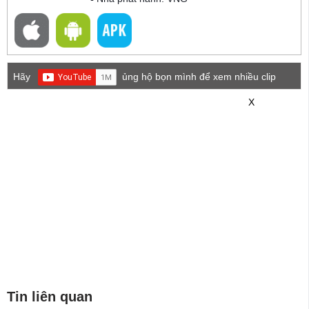
Hãy
ủng hộ bọn mình để xem nhiều clip
game mới hơn nhé!
X
Tin liên quan