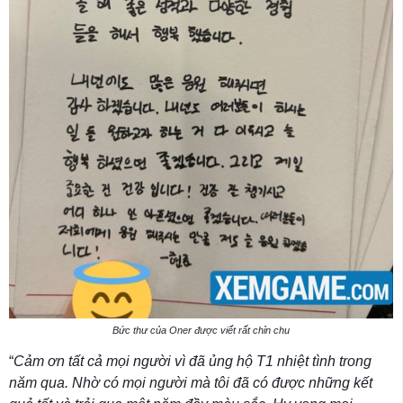
Bức thư của Oner được viết rất chỉn chu
“
Cảm ơn tất cả mọi người vì đã ủng hộ T1 nhiệt tình trong
năm qua. Nhờ có mọi người mà tôi đã có được những kết