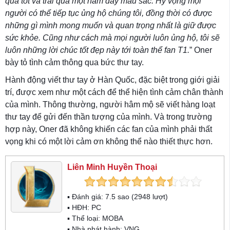
quả tốt và trải qua một năm đầy màu sắc. Hy vọng mọi
người có thể tiếp tục ủng hộ chúng tôi, đồng thời có được
những gì mình mong muốn và quan trọng nhất là giữ được
sức khỏe. Cũng như cách mà mọi người luôn ủng hộ, tôi sẽ
luôn những lời chúc tốt đẹp này tới toàn thể fan T1.
” Oner
bày tỏ tình cảm thông qua bức thư tay.
Hành động viết thư tay ở Hàn Quốc, đặc biệt trong giới giải
trí, được xem như một cách để thể hiện tình cảm chân thành
của mình. Thông thường, người hâm mộ sẽ viết hàng loạt
thư tay để gửi đến thần tượng của mình. Và trong trường
hợp này, Oner đã không khiến các fan của mình phải thất
vọng khi có một lời cảm ơn không thể nào thiết thực hơn.
Liên Minh Huyền Thoại
▪ Đánh giá:
7.5
sao (
2948
lượt)
▪ HĐH:
PC
▪ Thể loại:
MOBA
▪ Nhà phát hành: VNG