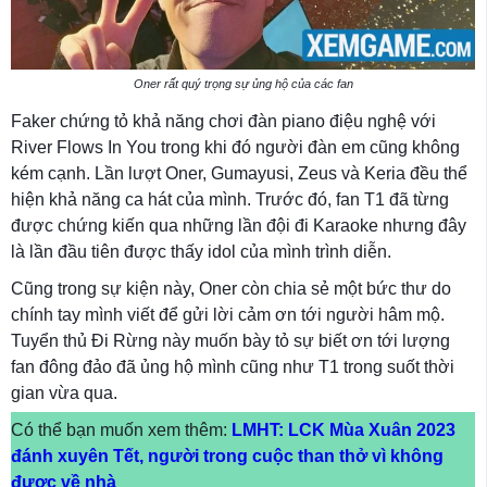
Oner rất quý trọng sự ủng hộ của các fan
Faker chứng tỏ khả năng chơi đàn piano điệu nghệ với
River Flows In You trong khi đó người đàn em cũng không
kém cạnh. Lần lượt Oner, Gumayusi, Zeus và Keria đều thể
hiện khả năng ca hát của mình. Trước đó, fan T1 đã từng
được chứng kiến qua những lần đội đi Karaoke nhưng đây
là lần đầu tiên được thấy idol của mình trình diễn.
Cũng trong sự kiện này, Oner còn chia sẻ một bức thư do
chính tay mình viết để gửi lời cảm ơn tới người hâm mộ.
Tuyển thủ Đi Rừng này muốn bày tỏ sự biết ơn tới lượng
fan đông đảo đã ủng hộ mình cũng như T1 trong suốt thời
gian vừa qua.
Có thể bạn muốn xem thêm:
LMHT: LCK Mùa Xuân 2023
đánh xuyên Tết, người trong cuộc than thở vì không
được về nhà