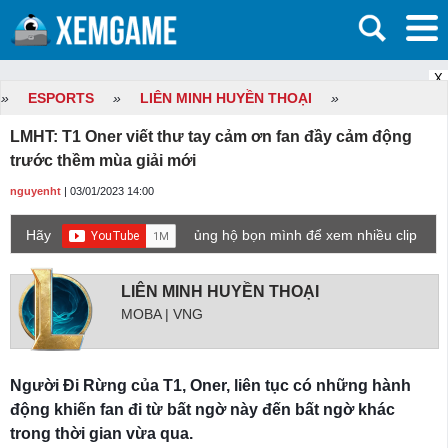
X
»
ESPORTS
»
LIÊN MINH HUYỀN THOẠI
»
LMHT: T1 Oner viết thư tay cảm ơn fan đầy cảm động
trước thềm mùa giải mới
nguyenht
| 03/01/2023 14:00
Hãy
ủng hộ bọn mình để xem nhiều clip
game mới hơn nhé!
LIÊN MINH HUYỀN THOẠI
MOBA | VNG
Người Đi Rừng của T1, Oner, liên tục có những hành
động khiến fan đi từ bất ngờ này đến bất ngờ khác
trong thời gian vừa qua.