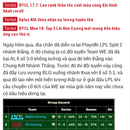
ĐTCL 17.7: Leo rank thần tốc cuối mùa cùng đội hình
Tin hot
Akali reroll
Dplus KIA thừa nhận nợ lương tuyển thủ
Tin hot
ĐTCL Mùa 18: Top 3 Lõi Kim Cương mới mang đến hiệu
Tin hot
ứng cực thú vị
Ngày hôm qua, địa chấn đã diễn ra tại Playoffs LPL Split 2
nhánh thắng, ở đó chúng ta có đội tuyển Team WE đã đả
bại AL tỉ số 3-0 không tưởng và qua đó tiến thẳng vào
Chung Kết Nhánh Thắng. Trước đó thì đội tuyển này cũng
đã đẩy cựu vương BLG xuống nhánh thua với tỉ số 3-1, và
qua đó tạo nên một hiện tượng thật sự ở giải đấu LPL khi
câu chuyện cổ tích của WE tại mùa giải năm nay vẫn chưa
có dấu hiệu dừng lại.