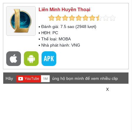
Liên Minh Huyền Thoại
▪ Đánh giá:
7.5
sao (
2948
lượt)
▪ HĐH:
PC
▪ Thể loại:
MOBA
▪ Nhà phát hành: VNG
Hãy
ủng hộ bọn mình để xem nhiều clip
game mới hơn nhé!
X