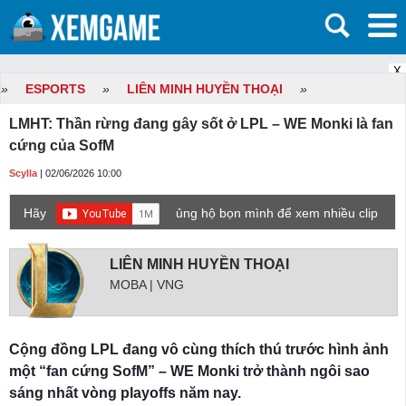
X
»
ESPORTS
»
LIÊN MINH HUYỀN THOẠI
»
LMHT: Thần rừng đang gây sốt ở LPL – WE Monki là fan
cứng của SofM
Scylla
| 02/06/2026 10:00
Hãy
ủng hộ bọn mình để xem nhiều clip
game mới hơn nhé!
LIÊN MINH HUYỀN THOẠI
MOBA | VNG
Cộng đồng LPL đang vô cùng thích thú trước hình ảnh
một “fan cứng SofM” – WE Monki trở thành ngôi sao
sáng nhất vòng playoffs năm nay.