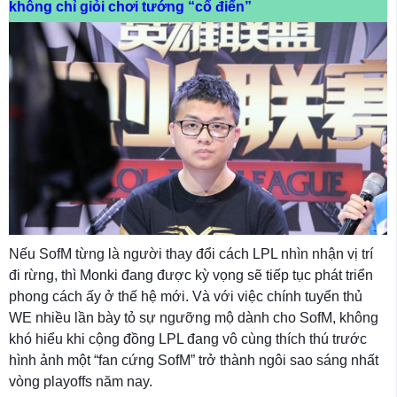
không chỉ giỏi chơi tướng “cổ điển”
Nếu SofM từng là người thay đổi cách LPL nhìn nhận vị trí
đi rừng, thì Monki đang được kỳ vọng sẽ tiếp tục phát triển
phong cách ấy ở thế hệ mới. Và với việc chính tuyển thủ
WE nhiều lần bày tỏ sự ngưỡng mộ dành cho SofM, không
khó hiểu khi cộng đồng LPL đang vô cùng thích thú trước
hình ảnh một “fan cứng SofM” trở thành ngôi sao sáng nhất
vòng playoffs năm nay.