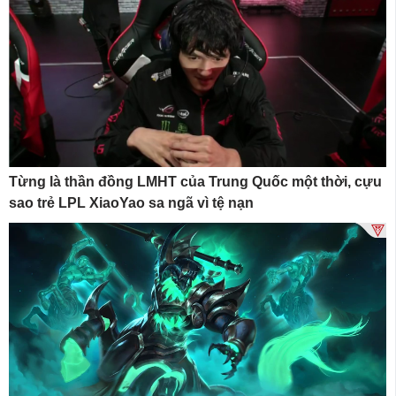
Từng là thần đồng LMHT của Trung Quốc một thời, cựu
sao trẻ LPL XiaoYao sa ngã vì tệ nạn