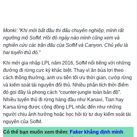
Monki: “Khi mới bắt đầu thi đấu chuyên nghiệp, mình rất
ngưỡng mộ SofM. Hồi đó ngày nào mình cũng xem và
nghiên cứu các trận đấu của SofM và Canyon. Chủ yếu là
hai tuyển thủ đó.”
Khi mới gia nhập LPL năm 2016, SofM nổi tiếng với những
đường đi rừng cực kỳ khác biệt. Thay vì ăn bùa lợi theo
cách thông thường, anh ưu tiên tối ưu thời gian, cướp rừng
và kiểm soát tài nguyên đối thủ. Nhiều phân tích thời điểm
đó gọi đây là phong cách “counter-jungle toàn bản đồ”.
Nhiều tuyển thủ đi rừng hàng đầu như Kanavi, Tian hay
Karsa từng được cộng đồng LPL nhắc đến như những
người chịu ảnh hưởng hoặc học hỏi từ tư duy kiểm soát tài
nguyên của SofM.
Có thể bạn muốn xem thêm:
Faker khẳng định mình