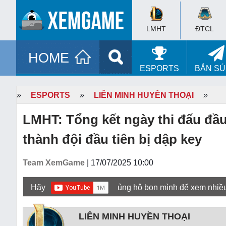
LMHT
ĐTCL
HOME
ESPORTS
BẮN S
»
ESPORTS
»
LIÊN MINH HUYỀN THOẠI
»
LMHT: Tổng kết ngày thi đấu đầ
thành đội đầu tiên bị dập key
Team XemGame
| 17/07/2025 10:00
Hãy
ủng hộ bọn mình để xem nhiề
LIÊN MINH HUYỀN THOẠI