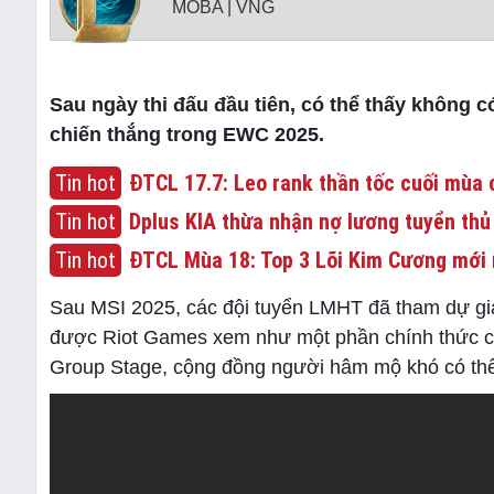
MOBA | VNG
Sau ngày thi đấu đầu tiên, có thể thấy không 
chiến thắng trong EWC 2025.
Tin hot
ĐTCL 17.7: Leo rank thần tốc cuối mùa c
Tin hot
Dplus KIA thừa nhận nợ lương tuyển thủ
Tin hot
ĐTCL Mùa 18: Top 3 Lõi Kim Cương mới 
Sau MSI 2025, các đội tuyển LMHT đã tham dự gi
được Riot Games xem như một phần chính thức củ
Group Stage, cộng đồng người hâm mộ khó có thể t