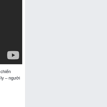
 chiến
Fly – người