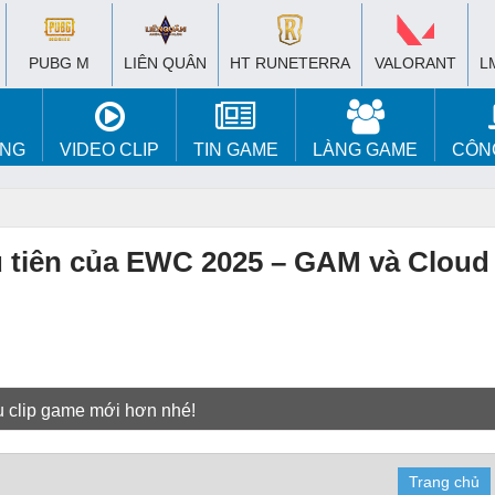
PUBG M
LIÊN QUÂN
HT RUNETERRA
VALORANT
L
ÚNG
VIDEO CLIP
TIN GAME
LÀNG GAME
CÔN
u tiên của EWC 2025 – GAM và Cloud 
u clip game mới hơn nhé!
Trang chủ