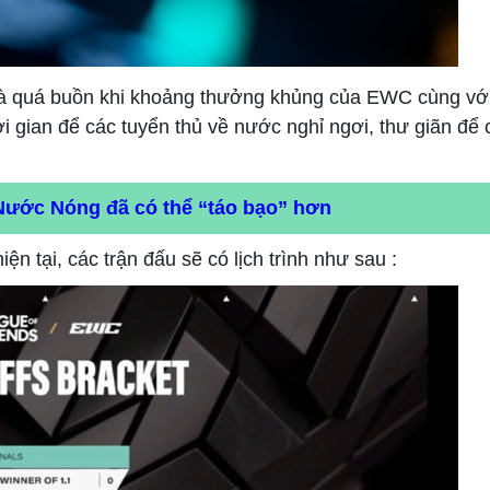
 là quá buồn khi khoảng thưởng khủng của EWC cùng với
ời gian để các tuyển thủ về nước nghỉ ngơi, thư giãn để 
Nước Nóng đã có thể “táo bạo” hơn
ện tại, các trận đấu sẽ có lịch trình như sau :