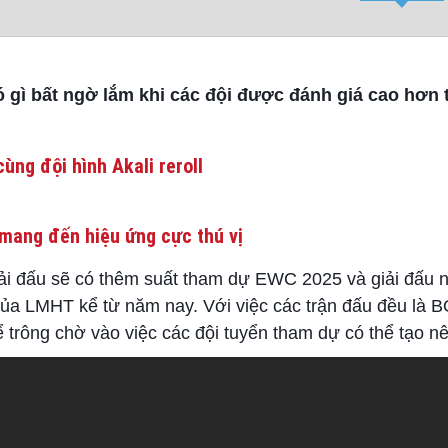
có gì bất ngờ lắm khi các đội được đánh giá cao hơn
ùng đội hình Akali reroll
mang đến hiệu ứng cực thú vị
ải đấu sẽ có thêm suất tham dự EWC 2025 và giải đấu 
a LMHT kể từ năm nay. Với việc các trận đấu đều là B
rông chờ vào việc các đội tuyển tham dự có thể tạo nê