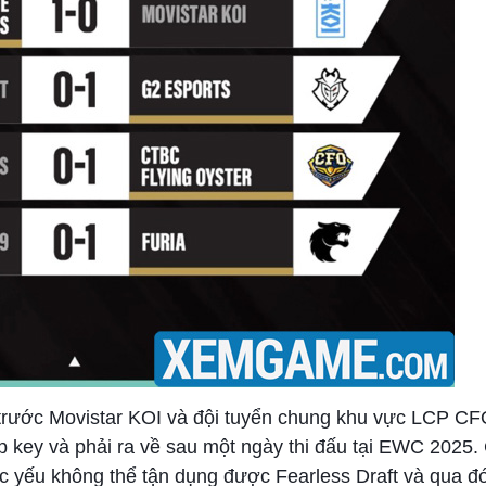
 trước Movistar KOI và đội tuyển chung khu vực LCP CF
ập key và phải ra về sau một ngày thi đấu tại EWC 2025. 
ực yếu không thể tận dụng được Fearless Draft và qua đ