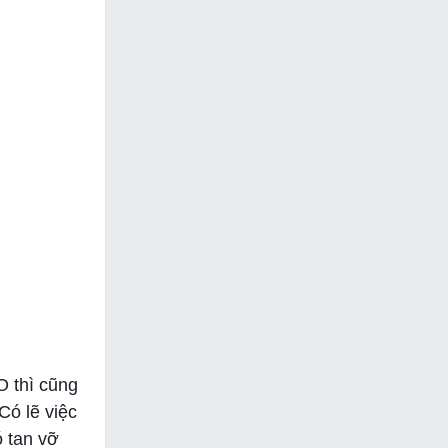
O thì cũng
Có lẽ việc
ó tan vỡ