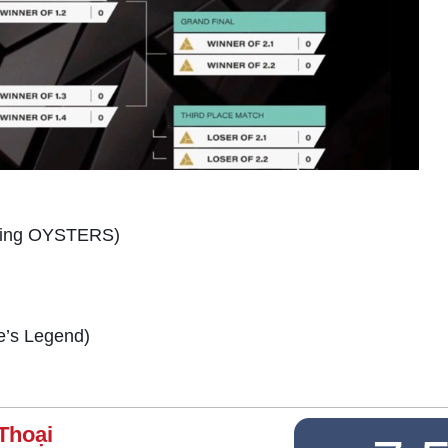
lying OYSTERS)
e’s Legend)
Thoại