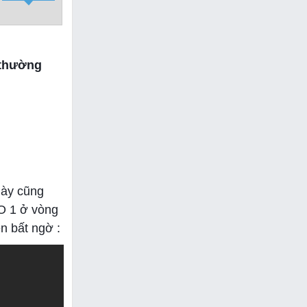
 thường
này cũng
O 1 ở vòng
n bất ngờ :