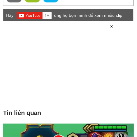
Hãy
ủng hộ bọn mình để xem nhiều clip
game mới hơn nhé!
X
Tin liên quan