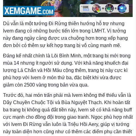
Dù vẫn là một tướng Đi Rừng thiên hướng hỗ trợ nhưng
Ivern đang có những bước tiến lớn trong LMHT. Vị tướng
này đang ngày càng được ưa chuộng hơn trong xếp hạng
đơn bởi có thêm sự kết hợp trang bị vô cùng mạnh mẽ.
Đáng kể nhất chính là Lõi Bình Minh, một trang bị mới trong
mùa 14 nhưng ít người sử dụng. Với khả năng khuếch đại
lượng Lá Chắn và Hồi Máu cộng thêm, trang bị này cực kì
phù hợp với Ivern ở món thứ ba, đặc biệt khi vừa được
giảm còn 2500 vàng trong bản vừa qua.
Trước đó, hai món trấn phái mà Ivern không thể thiếu vẫn là
Dây Chuyền Chuộc Tội và Bùa Nguyệt Thạch. Khi hoàn tất
ba trang bị không quá đắt tiền này, Ivern sẽ có khả năng buff
cực mạnh cho đồng đội trong giao tranh. Ngọc phù hợp nhất
với Ivern Đi Rừng vẫn luôn là Triệu Hồi Aery, giúp vị tướng
này toàn diện hơn cũng như có thêm các điểm phụ cần thiết