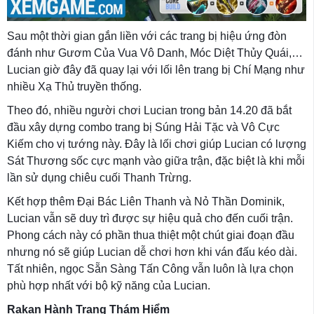
Sau một thời gian gắn liền với các trang bị hiệu ứng đòn
đánh như Gươm Của Vua Vô Danh, Móc Diệt Thủy Quái,…
Lucian giờ đây đã quay lại với lối lên trang bị Chí Mạng như
nhiều Xạ Thủ truyền thống.
Theo đó, nhiều người chơi Lucian trong bản 14.20 đã bắt
đầu xây dựng combo trang bị Súng Hải Tặc và Vô Cực
Kiếm cho vị tướng này. Đây là lối chơi giúp Lucian có lượng
Sát Thương sốc cực mạnh vào giữa trận, đặc biệt là khi mỗi
lần sử dụng chiêu cuối Thanh Trừng.
Kết hợp thêm Đại Bác Liên Thanh và Nỏ Thần Dominik,
Lucian vẫn sẽ duy trì được sự hiệu quả cho đến cuối trận.
Phong cách này có phần thua thiệt một chút giai đoạn đầu
nhưng nó sẽ giúp Lucian dễ chơi hơn khi ván đấu kéo dài.
Tất nhiên, ngọc Sẵn Sàng Tấn Công vẫn luôn là lựa chọn
phù hợp nhất với bộ kỹ năng của Lucian.
Rakan Hành Trang Thám Hiểm