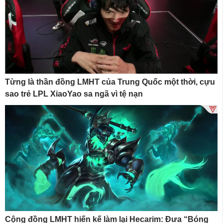
Từng là thần đồng LMHT của Trung Quốc một thời, cựu
sao trẻ LPL XiaoYao sa ngã vì tệ nạn
Cộng đồng LMHT hiến kế làm lại Hecarim: Đưa “Bóng