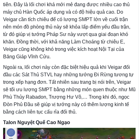
tiên. Đây là lối chơi khá mới mẻ đang được nhiều cao thủ
máy chủ Hàn Quốc áp dụng và có độ hiệu quả cao. Do
Veigar cần tích chiêu để có lượng SMPT lớn về cuối trận
nên món đồ phòng thủ này sẽ khỏa lấp điểm yếu đầu trận,
từ đó giúp vị tướng Pháp Sư này vượt qua giai đoạn khó
khăn. Đồng thời, với khả năng Làm Choáng từ chiêu E,
Veigar cũng không khó trong việc kích hoạt Nội Tại của
Băng Giáp Vĩnh Cửu.
Ngoài ra, lối chơi này còn đặc biệt hiệu quả khi Veigar đối
đầu các Sát Thủ STVL hay những tướng Đi Rừng tương tự
trong xếp hạng đơn. Tất nhiên sau trang bị nói trên, Veigar
sẽ tối ưu lượng SMPT bằng những món quen thuộc như Mũ
Phù Thủy Rabadon, Trượng Hư Vô,… Trong khi đó, ngọc
Đòn Phủ Đầu sẽ giúp vị tướng này có thêm lượng kinh tế
bằng cách liên tục cấu rỉa đối thủ.
Talon Nguyệt Quế Cao Ngạo