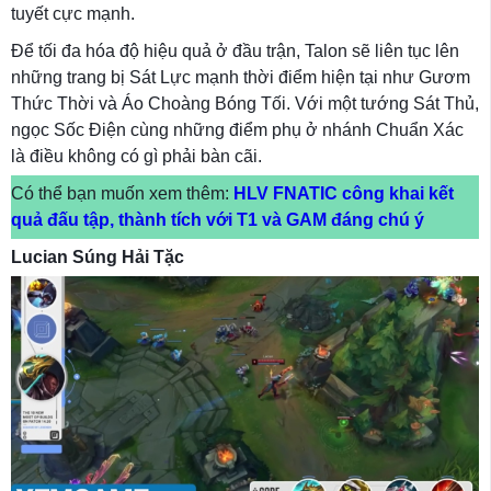
tuyết cực mạnh.
Để tối đa hóa độ hiệu quả ở đầu trận, Talon sẽ liên tục lên
những trang bị Sát Lực mạnh thời điểm hiện tại như Gươm
Thức Thời và Áo Choàng Bóng Tối. Với một tướng Sát Thủ,
ngọc Sốc Điện cùng những điểm phụ ở nhánh Chuẩn Xác
là điều không có gì phải bàn cãi.
Có thể bạn muốn xem thêm:
HLV FNATIC công khai kết
quả đấu tập, thành tích với T1 và GAM đáng chú ý
Lucian Súng Hải Tặc