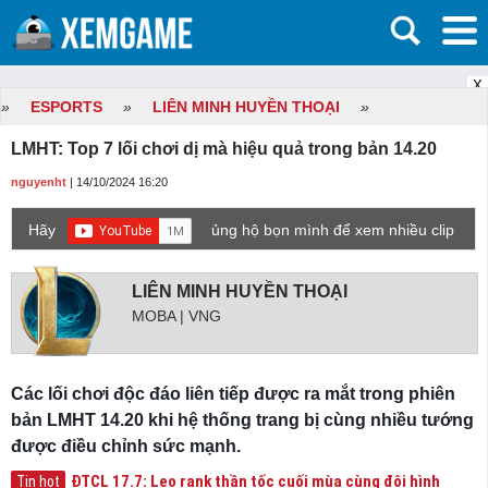
X
»
ESPORTS
»
LIÊN MINH HUYỀN THOẠI
»
LMHT: Top 7 lối chơi dị mà hiệu quả trong bản 14.20
nguyenht
| 14/10/2024 16:20
Hãy
ủng hộ bọn mình để xem nhiều clip
game mới hơn nhé!
LIÊN MINH HUYỀN THOẠI
MOBA | VNG
Các lối chơi độc đáo liên tiếp được ra mắt trong phiên
bản LMHT 14.20 khi hệ thống trang bị cùng nhiều tướng
được điều chỉnh sức mạnh.
ĐTCL 17.7: Leo rank thần tốc cuối mùa cùng đội hình
Tin hot