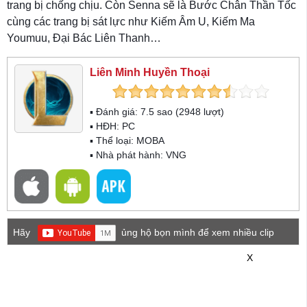
trang bị chống chịu. Còn Senna sẽ là Bước Chân Thần Tốc
cùng các trang bị sát lực như Kiếm Âm U, Kiếm Ma
Youmuu, Đại Bác Liên Thanh…
Liên Minh Huyền Thoại
▪ Đánh giá:
7.5
sao (
2948
lượt)
▪ HĐH:
PC
▪ Thể loại:
MOBA
▪ Nhà phát hành: VNG
Hãy
ủng hộ bọn mình để xem nhiều clip
game mới hơn nhé!
X