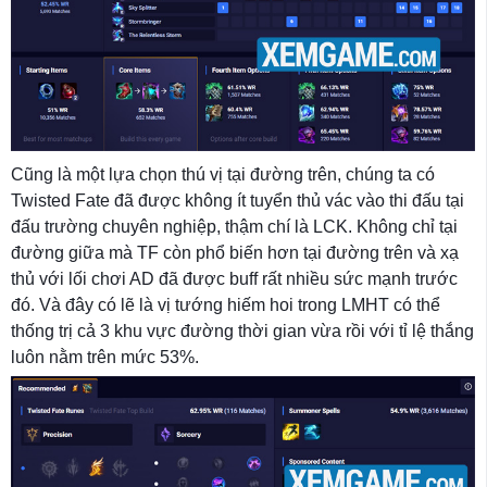
Cũng là một lựa chọn thú vị tại đường trên, chúng ta có
Twisted Fate đã được không ít tuyển thủ vác vào thi đấu tại
đấu trường chuyên nghiệp, thậm chí là LCK. Không chỉ tại
đường giữa mà TF còn phổ biến hơn tại đường trên và xạ
thủ với lối chơi AD đã được buff rất nhiều sức mạnh trước
đó. Và đây có lẽ là vị tướng hiếm hoi trong LMHT có thể
thống trị cả 3 khu vực đường thời gian vừa rồi với tỉ lệ thắng
luôn nằm trên mức 53%.