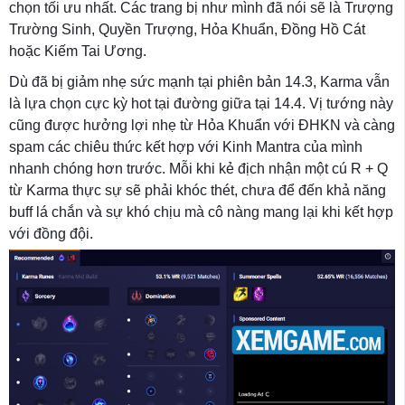
chọn tối ưu nhất. Các trang bị như mình đã nói sẽ là Trượng
Trường Sinh, Quyền Trượng, Hỏa Khuẩn, Đồng Hồ Cát
hoặc Kiếm Tai Ương.
Dù đã bị giảm nhẹ sức mạnh tại phiên bản 14.3, Karma vẫn
là lựa chọn cực kỳ hot tại đường giữa tại 14.4. Vị tướng này
cũng được hưởng lợi nhẹ từ Hỏa Khuẩn với ĐHKN và càng
spam các chiêu thức kết hợp với Kinh Mantra của mình
nhanh chóng hơn trước. Mỗi khi kẻ địch nhận một cú R + Q
từ Karma thực sự sẽ phải khóc thét, chưa để đến khả năng
buff lá chắn và sự khó chịu mà cô nàng mang lại khi kết hợp
với đồng đội.