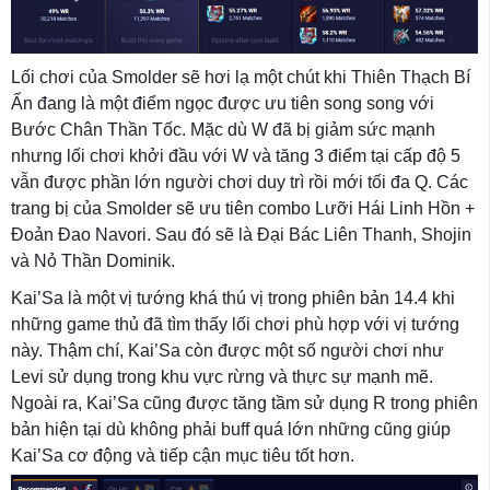
Lối chơi của Smolder sẽ hơi lạ một chút khi Thiên Thạch Bí
Ẩn đang là một điểm ngọc được ưu tiên song song với
Bước Chân Thần Tốc. Mặc dù W đã bị giảm sức mạnh
nhưng lối chơi khởi đầu với W và tăng 3 điểm tại cấp độ 5
vẫn được phần lớn người chơi duy trì rồi mới tối đa Q. Các
trang bị của Smolder sẽ ưu tiên combo Lưỡi Hái Linh Hồn +
Đoản Đao Navori. Sau đó sẽ là Đại Bác Liên Thanh, Shojin
và Nỏ Thần Dominik.
Kai’Sa là một vị tướng khá thú vị trong phiên bản 14.4 khi
những game thủ đã tìm thấy lối chơi phù hợp với vị tướng
này. Thậm chí, Kai’Sa còn được một số người chơi như
Levi sử dụng trong khu vực rừng và thực sự mạnh mẽ.
Ngoài ra, Kai’Sa cũng được tăng tầm sử dụng R trong phiên
bản hiện tại dù không phải buff quá lớn những cũng giúp
Kai’Sa cơ động và tiếp cận mục tiêu tốt hơn.