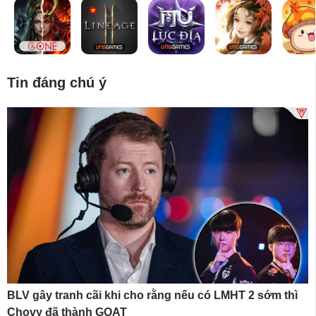
Tin đáng chú ý
BLV gây tranh cãi khi cho rằng nếu có LMHT 2 sớm thì
Chovy đã thành GOAT