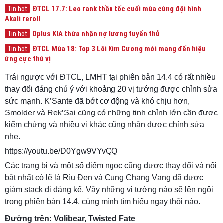
ĐTCL 17.7: Leo rank thần tốc cuối mùa cùng đội hình
Tin hot
Akali reroll
Dplus KIA thừa nhận nợ lương tuyển thủ
Tin hot
ĐTCL Mùa 18: Top 3 Lõi Kim Cương mới mang đến hiệu
Tin hot
ứng cực thú vị
Trái ngược với ĐTCL, LMHT tại phiên bản 14.4 có rất nhiều
thay đổi đáng chú ý với khoảng 20 vị tướng được chỉnh sửa
sức mạnh. K’Sante đã bớt cơ động và khó chịu hơn,
Smolder và Rek’Sai cũng có những tinh chỉnh lớn cần được
kiểm chứng và nhiều vị khác cũng nhận được chỉnh sửa
nhẹ.
https://youtu.be/D0Ygw9VYvQQ
Các trang bị và một số điểm ngọc cũng được thay đổi và nổi
bật nhất có lẽ là Rìu Đen và Cung Chạng Vạng đã được
giảm stack đi đáng kể. Vậy những vị tướng nào sẽ lên ngôi
trong phiên bản 14.4, cùng mình tìm hiểu ngay thôi nào.
Đường trên: Volibear, Twisted Fate