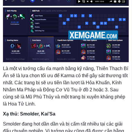
Là một vị tướng cấu rỉa mạnh bằng kỹ năng, Thiên Thạch Bí
Ẩn sẽ là lựa chọn tối ưu để Karma có thể gây sát thương tốt
nhất. Các trang bị sẽ ưu tiên lần lượt là Hỏa Khuẩn, Kính
Nhắm Ma Pháp và Động Cơ Vũ Trụ ở đồ 2 hoặc 3. Sau
cùng sẽ là Mũ Phù Thủy và một trang bị xuyên kháng phép
là Hoa Tử Linh.
Xạ thủ: Smolder, Kai’Sa
Smolder đang hot dần dần và bị cấm rất nhiều tại các giải
đấu chuyên nghiệp. Vị tướng này cũng đã được cân bằng