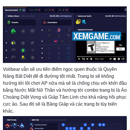
Volibear vẫn sẽ ưu tiên điểm ngọc quen thuộc là Quyền
Năng Bất Diệt để đi đường tốt nhất. Trang bị sẽ không
hướng tới lối chơi AP nữa mà sẽ là chống chịu với khởi đầu
bằng Nước Mắt Nữ Thần và hướng tới combo trang bị là Áo
Choàng Diệt Vong và Giáp Tâm Linh cho khả năng hồi phục
cực ảo. Sau đó sẽ là Băng Giáp và các trang bị tùy biến
khác.