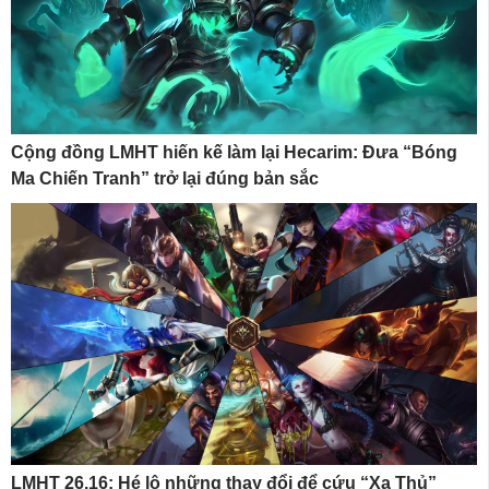
Cộng đồng LMHT hiến kế làm lại Hecarim: Đưa “Bóng
Ma Chiến Tranh” trở lại đúng bản sắc
LMHT 26.16: Hé lộ những thay đổi để cứu “Xạ Thủ”