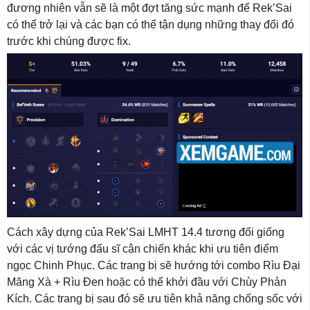
đương nhiên vẫn sẽ là một đợt tăng sức mạnh để Rek’Sai
có thể trở lại và các bạn có thể tận dụng những thay đổi đó
trước khi chúng được fix.
Cách xây dựng của Rek’Sai LMHT 14.4 tương đối giống
với các vị tướng đấu sĩ cận chiến khác khi ưu tiên điểm
ngọc Chinh Phục. Các trang bị sẽ hướng tới combo Rìu Đại
Mãng Xà + Rìu Đen hoặc có thể khởi đầu với Chùy Phản
Kích. Các trang bị sau đó sẽ ưu tiên khả năng chống sốc với