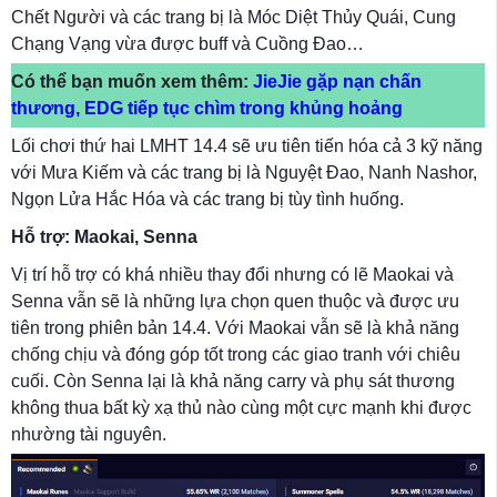
Chết Người và các trang bị là Móc Diệt Thủy Quái, Cung
Chạng Vạng vừa được buff và Cuồng Đao…
Có thể bạn muốn xem thêm:
JieJie gặp nạn chấn
thương, EDG tiếp tục chìm trong khủng hoảng
Lối chơi thứ hai LMHT 14.4 sẽ ưu tiên tiến hóa cả 3 kỹ năng
với Mưa Kiếm và các trang bị là Nguyệt Đao, Nanh Nashor,
Ngọn Lửa Hắc Hóa và các trang bị tùy tình huống.
Hỗ trợ: Maokai, Senna
Vị trí hỗ trợ có khá nhiều thay đổi nhưng có lẽ Maokai và
Senna vẫn sẽ là những lựa chọn quen thuộc và được ưu
tiên trong phiên bản 14.4. Với Maokai vẫn sẽ là khả năng
chống chịu và đóng góp tốt trong các giao tranh với chiêu
cuối. Còn Senna lại là khả năng carry và phụ sát thương
không thua bất kỳ xạ thủ nào cùng một cực mạnh khi được
nhường tài nguyên.