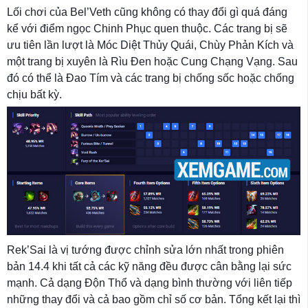
Lối chơi của Bel’Veth cũng không có thay đổi gì quá đáng
kể với điểm ngọc Chinh Phục quen thuộc. Các trang bị sẽ
ưu tiên lần lượt là Móc Diệt Thủy Quái, Chùy Phản Kích và
một trang bị xuyên là Rìu Đen hoặc Cung Chạng Vạng. Sau
đó có thể là Đao Tím và các trang bị chống sốc hoặc chống
chịu bất kỳ.
Rek’Sai là vị tướng được chỉnh sửa lớn nhất trong phiên
bản 14.4 khi tất cả các kỹ năng đều được cân bằng lại sức
mạnh. Cả dạng Độn Thổ và dạng bình thường với liên tiếp
những thay đổi và cả bao gồm chỉ số cơ bản. Tổng kết lại thì