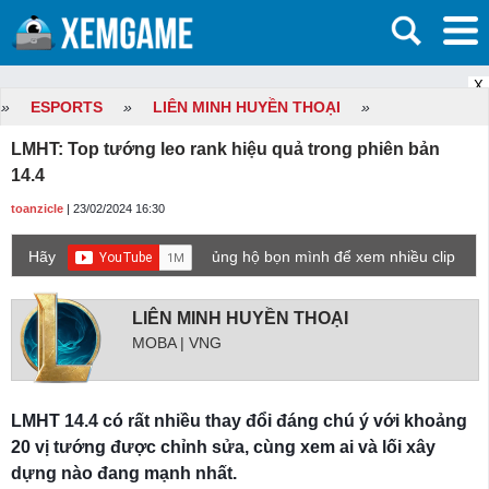
X
»
ESPORTS
»
LIÊN MINH HUYỀN THOẠI
»
LMHT: Top tướng leo rank hiệu quả trong phiên bản
14.4
toanzicle
| 23/02/2024 16:30
Hãy
ủng hộ bọn mình để xem nhiều clip
game mới hơn nhé!
LIÊN MINH HUYỀN THOẠI
MOBA | VNG
LMHT 14.4 có rất nhiều thay đổi đáng chú ý với khoảng
20 vị tướng được chỉnh sửa, cùng xem ai và lối xây
dựng nào đang mạnh nhất.