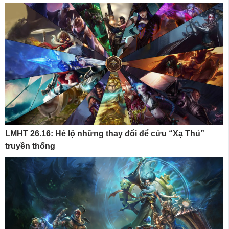
LMHT 26.16: Hé lộ những thay đổi để cứu “Xạ Thủ”
truyền thống