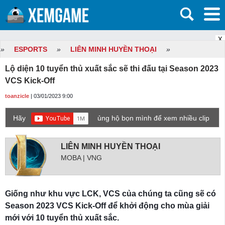
X
»
ESPORTS
»
LIÊN MINH HUYỀN THOẠI
»
Lộ diện 10 tuyển thủ xuất sắc sẽ thi đấu tại Season 2023
VCS Kick-Off
toanzicle
| 03/01/2023 9:00
Hãy
ủng hộ bọn mình để xem nhiều clip
game mới hơn nhé!
LIÊN MINH HUYỀN THOẠI
MOBA | VNG
Giống như khu vực LCK, VCS của chúng ta cũng sẽ có
Season 2023 VCS Kick-Off để khởi động cho mùa giải
mới với 10 tuyển thủ xuất sắc.