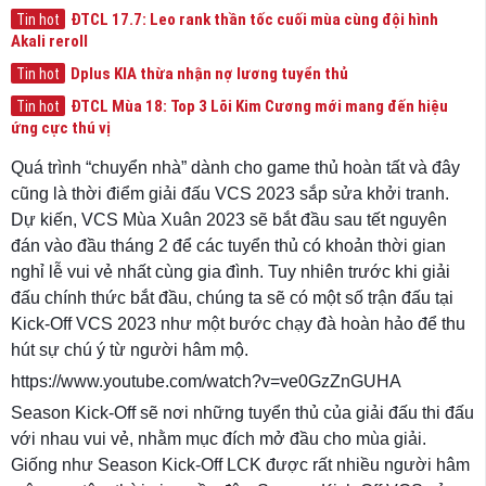
ĐTCL 17.7: Leo rank thần tốc cuối mùa cùng đội hình
Tin hot
Akali reroll
Dplus KIA thừa nhận nợ lương tuyển thủ
Tin hot
ĐTCL Mùa 18: Top 3 Lõi Kim Cương mới mang đến hiệu
Tin hot
ứng cực thú vị
Quá trình “chuyển nhà” dành cho game thủ hoàn tất và đây
cũng là thời điểm giải đấu VCS 2023 sắp sửa khởi tranh.
Dự kiến, VCS Mùa Xuân 2023 sẽ bắt đầu sau tết nguyên
đán vào đầu tháng 2 để các tuyển thủ có khoản thời gian
nghỉ lễ vui vẻ nhất cùng gia đình. Tuy nhiên trước khi giải
đấu chính thức bắt đầu, chúng ta sẽ có một số trận đấu tại
Kick-Off VCS 2023 như một bước chạy đà hoàn hảo để thu
hút sự chú ý từ người hâm mộ.
https://www.youtube.com/watch?v=ve0GzZnGUHA
Season Kick-Off sẽ nơi những tuyển thủ của giải đấu thi đấu
với nhau vui vẻ, nhằm mục đích mở đầu cho mùa giải.
Giống như Season Kick-Off LCK được rất nhiều người hâm