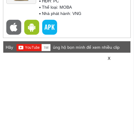
▪ HĐH:
PC
▪ Thể loại:
MOBA
▪ Nhà phát hành: VNG
Hãy
ủng hộ bọn mình để xem nhiều clip
game mới hơn nhé!
X