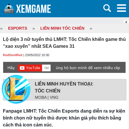
X
»
ESPORTS
»
LIÊN MINH TỐC CHIẾN
»
Lộ diện 3 nữ tuyển thủ LMHT: Tốc Chiến khiến game thủ
“xao xuyến” nhất SEA Games 31
RedDevilRed
| 23/05/2022 10:30
Hãy
ủng hộ bọn mình để xem nhiều clip
game mới hơn nhé!
LIÊN MINH HUYỀN THOẠI:
TỐC CHIẾN
MOBA | VNG
Fanpage LMHT: Tốc Chiến Esports đang diễn ra sự kiện
bình chọn nữ tuyển thủ được khán giả yêu thích bằng
cách thả icon cảm xúc.