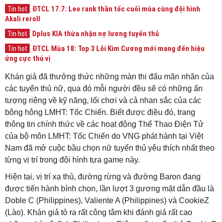
ĐTCL 17.7: Leo rank thần tốc cuối mùa cùng đội hình
Tin hot
Akali reroll
Dplus KIA thừa nhận nợ lương tuyển thủ
Tin hot
ĐTCL Mùa 18: Top 3 Lõi Kim Cương mới mang đến hiệu
Tin hot
ứng cực thú vị
Khán giả đã thưởng thức những màn thi đấu mãn nhãn của
các tuyển thủ nữ, qua đó mỗi người đều sẽ có những ấn
tượng riêng về kỹ năng, lối chơi và cả nhan sắc của các
bông hông LMHT: Tốc Chiến. Biết được điều đó, trang
thông tin chính thức về các hoạt động Thể Thao Điện Tử
của bộ môn LMHT: Tốc Chiến do VNG phát hành tại Việt
Nam đã mở cuộc bầu chọn nữ tuyển thủ yêu thích nhất theo
từng vị trí trong đội hình tựa game này.
Hiện tại, vị trí xạ thủ, đường rừng và đường Baron đang
được tiến hành bình chọn, lần lượt 3 gương mặt dẫn đầu là
Doble C (Philippines), Valiente A (Philippines) và CookieZ
(Lào). Khán giả tỏ ra rất công tâm khi đánh giá rất cao