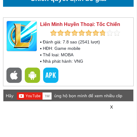
Liên Minh Huyền Thoại: Tốc Chiến
▪ Đánh giá:
7.8
sao (
2541
lượt)
▪ HĐH:
Game mobile
▪ Thể loại:
MOBA
▪ Nhà phát hành: VNG
Hãy
ủng hộ bọn mình để xem nhiều clip
game mới hơn nhé!
X