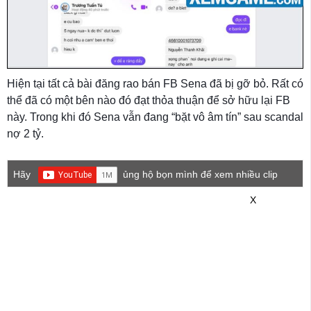
Hiện tại tất cả bài đăng rao bán FB Sena đã bị gỡ bỏ. Rất có
thể đã có một bên nào đó đạt thỏa thuận để sở hữu lại FB
này. Trong khi đó Sena vẫn đang “bặt vô âm tín” sau scandal
nợ 2 tỷ.
Hãy
ủng hộ bọn mình để xem nhiều clip
game mới hơn nhé!
X