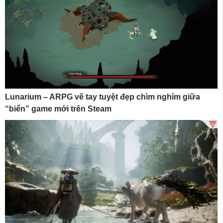
Lunarium – ARPG vẽ tay tuyệt đẹp chìm nghỉm giữa
“biển” game mới trên Steam