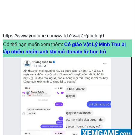
https://www.youtube.com/watch?v=qZRjfbctqg0
Có thể bạn muốn xem thêm:
Cô giáo Vật Lý Minh Thu bị
lập nhiều nhóm anti khi mở donate từ học trò