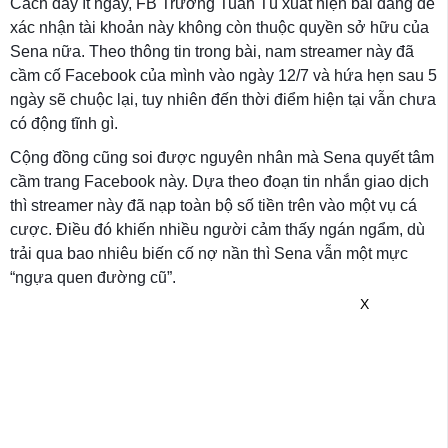
Cách đây ít ngày, FB Trương Tuấn Tú xuất hiện bài đăng để
xác nhận tài khoản này không còn thuộc quyền sở hữu của
Sena nữa. Theo thông tin trong bài, nam streamer này đã
cầm cố Facebook của mình vào ngày 12/7 và hứa hẹn sau 5
ngày sẽ chuộc lại, tuy nhiên đến thời điểm hiện tại vẫn chưa
có động tĩnh gì.
Cộng đồng cũng soi được nguyên nhân mà Sena quyết tâm
cầm trang Facebook này. Dựa theo đoạn tin nhắn giao dịch
thì streamer này đã nạp toàn bộ số tiền trên vào một vụ cá
cược. Điều đó khiến nhiều người cảm thấy ngán ngẩm, dù
trải qua bao nhiêu biến cố nợ nần thì Sena vẫn một mực
“ngựa quen đường cũ”.
X