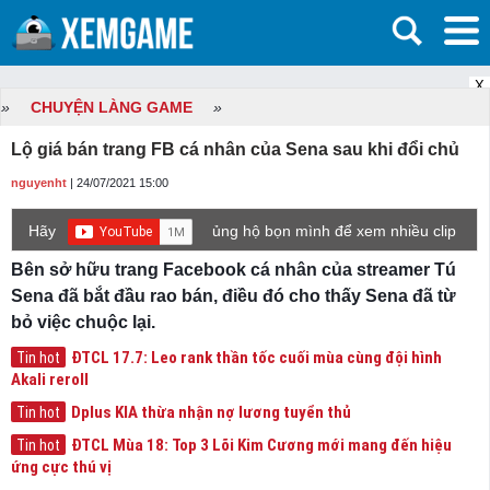
X
»
CHUYỆN LÀNG GAME
»
Lộ giá bán trang FB cá nhân của Sena sau khi đổi chủ
nguyenht
| 24/07/2021 15:00
Hãy
ủng hộ bọn mình để xem nhiều clip
game mới hơn nhé!
Bên sở hữu trang Facebook cá nhân của streamer Tú
Sena đã bắt đầu rao bán, điều đó cho thấy Sena đã từ
bỏ việc chuộc lại.
ĐTCL 17.7: Leo rank thần tốc cuối mùa cùng đội hình
Tin hot
Akali reroll
Dplus KIA thừa nhận nợ lương tuyển thủ
Tin hot
ĐTCL Mùa 18: Top 3 Lõi Kim Cương mới mang đến hiệu
Tin hot
ứng cực thú vị