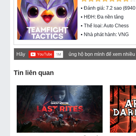
▪ Đánh giá:
7.2
sao (
6940
▪ HĐH:
Đa nền tảng
▪ Thể loại:
Auto Chess
▪ Nhà phát hành: VNG
Hãy
ủng hộ bọn mình để xem nhiều
Tin liên quan