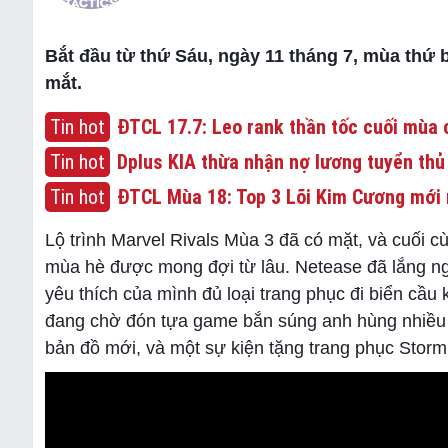
Bắt đầu từ thứ Sáu, ngày 11 tháng 7, mùa thứ 
mắt.
Tin hot
ĐTCL 17.7: Leo rank thần tốc cuối mùa c
Tin hot
Dplus KIA thừa nhận nợ lương tuyển thủ
Tin hot
ĐTCL Mùa 18: Top 3 Lõi Kim Cương mới 
Lộ trình Marvel Rivals Mùa 3 đã có mặt, và cuối 
mùa hè được mong đợi từ lâu. Netease đã lắng ng
yêu thích của mình đủ loại trang phục đi biển cầu 
đang chờ đón tựa game bắn súng anh hùng nhiều n
bản đồ mới, và một sự kiện tặng trang phục Storm