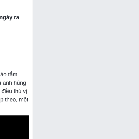
 ngày ra
 áo tắm
u anh hùng
điều thú vị
p theo, một