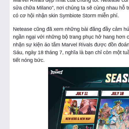
Marvel Rivals đẹp nhất của chúng tôi. Netease cũ
sửa chữa Milano”, nơi chúng ta sẽ cùng nhau hỗ t
có cơ hội nhận skin Symbiote Storm miễn phí.
Netease cũng đã xem những bài đăng đầy cảm hứ
ngần ngại với những bộ trang phục hở hang hơn củ
nhận sự kiện áo tắm Marvel Rivals được đồn đoán r
Sáu, ngày 18 tháng 7, nghĩa là bạn chỉ còn một tu
tiết nóng bức.