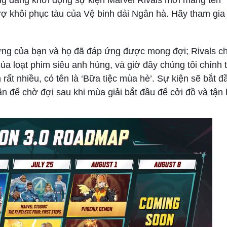
ng đang khởi động sự kiện Marvel Rivals mới mang tên 
rợ khôi phục tàu của Vệ binh dải Ngân hà. Hãy tham gia
ng của bạn và họ đã đáp ứng được mong đợi; Rivals c
a loạt phim siêu anh hùng, và giờ đây chúng tôi chính 
ất nhiều, có tên là ‘Bữa tiệc mùa hè’. Sự kiện sẽ bắt đ
ần để chờ đợi sau khi mùa giải bắt đầu để cởi đồ và tận