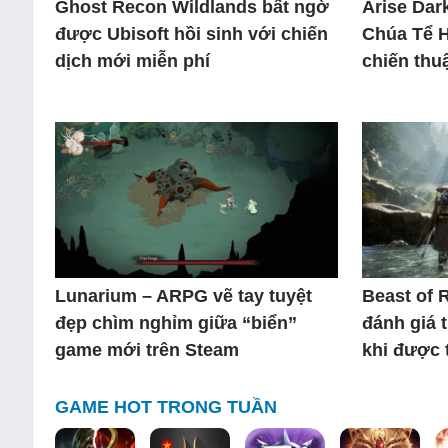
Ghost Recon Wildlands bất ngờ
Arise Dar
được Ubisoft hồi sinh với chiến
Chúa Tể 
dịch mới miễn phí
chiến thuậ
Lunarium – ARPG vẽ tay tuyệt
Beast of 
đẹp chìm nghỉm giữa “biển”
đánh giá 
game mới trên Steam
khi được 
GAME HOT TRONG TUẦN