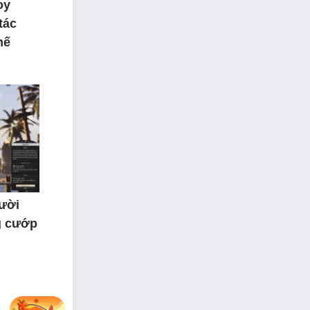
oy
tác
hế
gười
g cướp