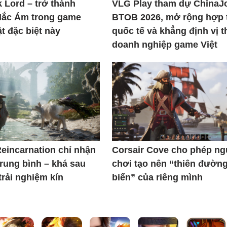
k Lord – trở thành
VLG Play tham dự ChinaJ
Hắc Ám trong game
BTOB 2026, mở rộng hợp 
t đặc biệt này
quốc tế và khẳng định vị t
doanh nghiệp game Việt
Reincarnation chỉ nhận
Corsair Cove cho phép n
trung bình – khá sau
chơi tạo nên “thiên đườn
trải nghiệm kín
biển” của riêng mình