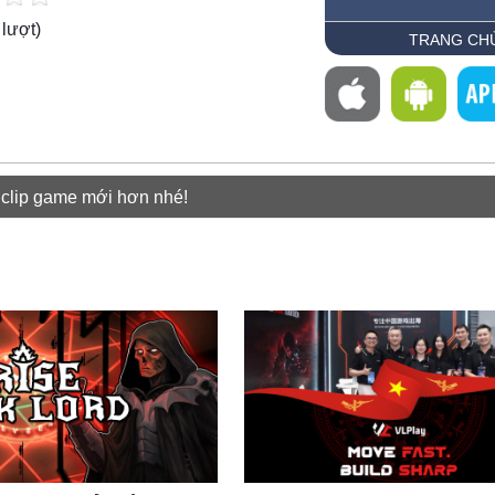
lượt)
TRANG CH
 clip game mới hơn nhé!