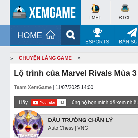
LMHT
ĐTCL
HOME
ESPORTS
BẮN S
»
CHUYỆN LÀNG GAME
»
Lộ trình của Marvel Rivals Mùa 3
Team XemGame
| 11/07/2025 14:00
Hãy
ủng hộ bọn mình để xem nhiề
ĐẤU TRƯỜNG CHÂN LÝ
Auto Chess | VNG