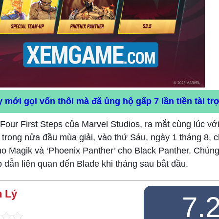
mới gọi vốn thôi mà đã ủng hộ gấp 7 lần tiền tài tr
 Four First Steps của Marvel Studios, ra mắt cùng lúc vớ
 trong nửa đầu mùa giải, vào thứ Sáu, ngày 1 tháng 8, 
o Magik và ‘Phoenix Panther’ cho Black Panther. Chúng
ấp dẫn liên quan đến Blade khi tháng sau bắt đầu.
 Lý
7.