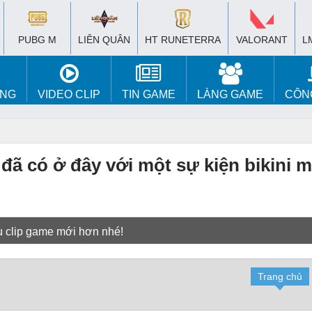
PUBG M
LIÊN QUÂN
HT RUNETERRA
VALORANT
L
ÚNG
VIDEO CLIP
TIN GAME
LÀNG GAME
CÔN
 đã có ở đây với một sự kiện bikini 
u clip game mới hơn nhé!
Trang chủ