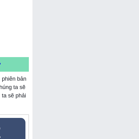
ợ
i phiên bản
chúng ta sẽ
 ta sẽ phải
2