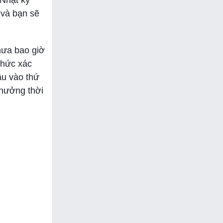
“Nhật ký
 và bạn sẽ
hưa bao giờ
thức xác
ầu vào thứ
 hưởng thời