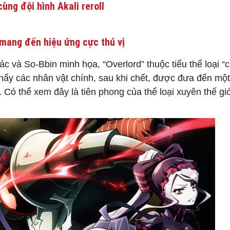
ùng đội hình Akali reroll
mang đến hiệu ứng cực thú vị
 và So-Bbin minh họa, “Overlord” thuộc tiểu thể loại “
 thấy các nhân vật chính, sau khi chết, được đưa đến một
. Có thể xem đây là tiên phong của thể loại xuyên thế gi