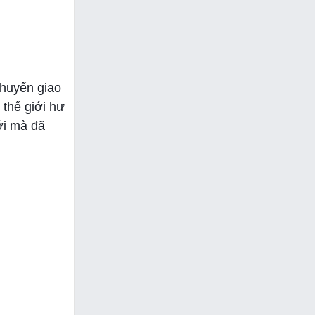
chuyển giao
 thế giới hư
ới mà đã