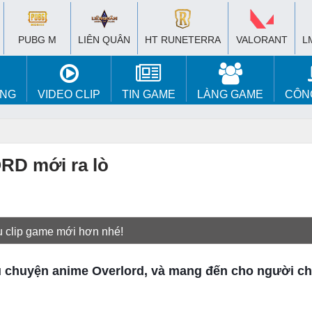
PUBG M
LIÊN QUÂN
HT RUNETERRA
VALORANT
L
ÚNG
VIDEO CLIP
TIN GAME
LÀNG GAME
CÔN
RD mới ra lò
u clip game mới hơn nhé!
câu chuyện anime Overlord, và mang đến cho người c