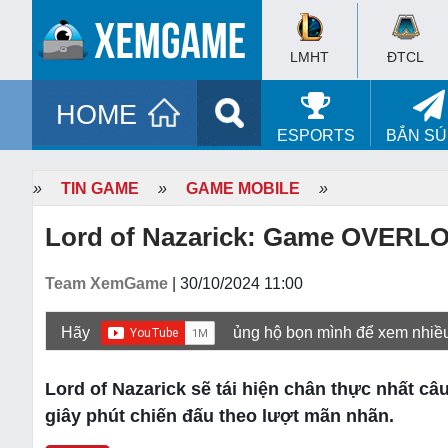
LMHT
ĐTCL
HOME
ESPORTS
BẮN S
»
TIN GAME
»
GAME MOBILE
»
Lord of Nazarick: Game OVERLO
Team XemGame
| 30/10/2024 11:00
Hãy
ủng hộ bọn mình để xem nhiề
Lord of Nazarick sẽ tái hiện chân thực nhất 
giây phút chiến đấu theo lượt mãn nhãn.