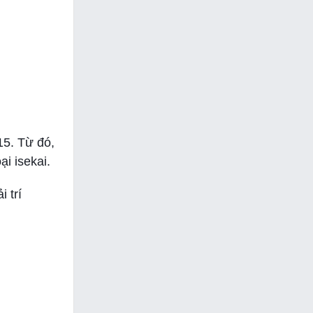
15. Từ đó,
i isekai.
 trí