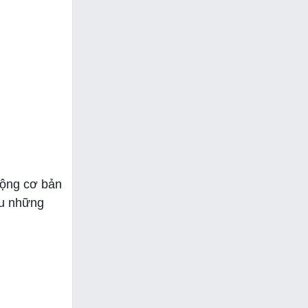
động cơ bản
ữu những