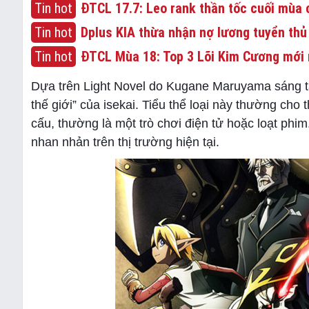
Tin hot
ĐTCL 17.7: Leo rank thần tốc cuối mùa c
Tin hot
Dplus KIA thừa nhận nợ lương tuyển thủ
Tin hot
ĐTCL Mùa 18: Top 3 Lõi Kim Cương mới 
Dựa trên Light Novel do Kugane Maruyama sáng tác
thế giới” của isekai. Tiểu thể loại này thường cho
cấu, thường là một trò chơi điện tử hoặc loạt phim
nhan nhản trên thị trường hiện tại.