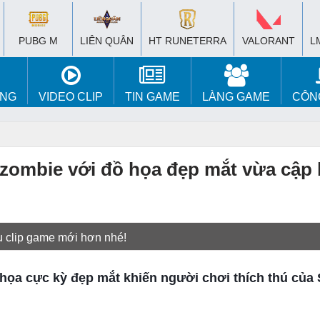
PUBG M
LIÊN QUÂN
HT RUNETERRA
VALORANT
L
ÚNG
VIDEO CLIP
TIN GAME
LÀNG GAME
CÔN
 zombie với đồ họa đẹp mắt vừa cập
u clip game mới hơn nhé!
họa cực kỳ đẹp mắt khiến người chơi thích thú của 