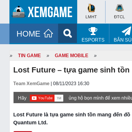
LMHT
ĐTCL
HOME
ESPORTS
BẮN S
»
TIN GAME
»
GAME MOBILE
»
Lost Future – tựa game sinh tồn
Team XemGame
| 08/11/2023 16:30
Hãy
ủng hộ bọn mình để xem nhiề
Lost Future là tựa game sinh tồn mang đến đồ 
Quantum Ltd.