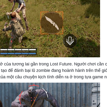
ở của tương lai gần trong Lost Future. Người chơi cần 
tạo để đánh bại lũ zombie đang hoành hành trên thế giớ
của một câu chuyện kịch tính diễn ra ở trong tựa game n