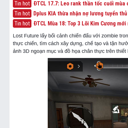
Tin hot
ĐTCL 17.7: Leo rank thần tốc cuối mùa c
Tin hot
Dplus KIA thừa nhận nợ lương tuyển thủ
Tin hot
ĐTCL Mùa 18: Top 3 Lõi Kim Cương mới 
Lost Future lấy bối cảnh chiến đấu với zombie tr
thực chiến, tìm cách xây dựng, chế tạo và tận hư
ảnh 3D ngoạn mục và đồ họa chân thực trên thiết 