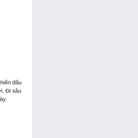
chiến đấu
i. Đi sâu
ày.