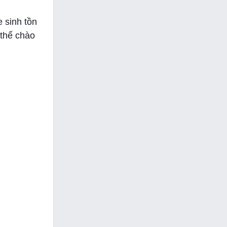
 sinh tồn
 thể chào