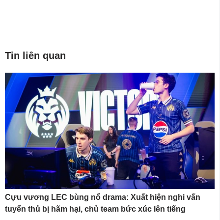
Tin liên quan
Cựu vương LEC bùng nổ drama: Xuất hiện nghi vấn
tuyển thủ bị hãm hại, chủ team bức xúc lên tiếng