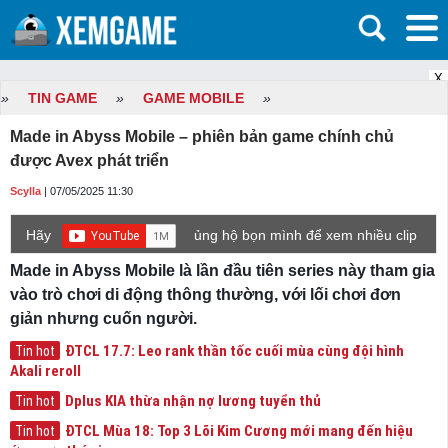
X
»
TIN GAME
»
GAME MOBILE
»
Made in Abyss Mobile – phiên bản game chính chủ
được Avex phát triển
Scylla
| 07/05/2025 11:30
Hãy
ủng hộ bọn mình để xem nhiều clip
game mới hơn nhé!
Made in Abyss Mobile là lần đầu tiên series này tham gia
vào trò chơi di động thông thường, với lối chơi đơn
giản nhưng cuốn người.
ĐTCL 17.7: Leo rank thần tốc cuối mùa cùng đội hình
Tin hot
Akali reroll
Dplus KIA thừa nhận nợ lương tuyển thủ
Tin hot
ĐTCL Mùa 18: Top 3 Lõi Kim Cương mới mang đến hiệu
Tin hot