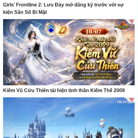
Girls’ Frontline 2: Lưu Đày mở đăng ký trước với sự
kiện Săn Số Bí Mật
Kiếm Vũ Cửu Thiên tái hiện tinh thần Kiếm Thế 2009