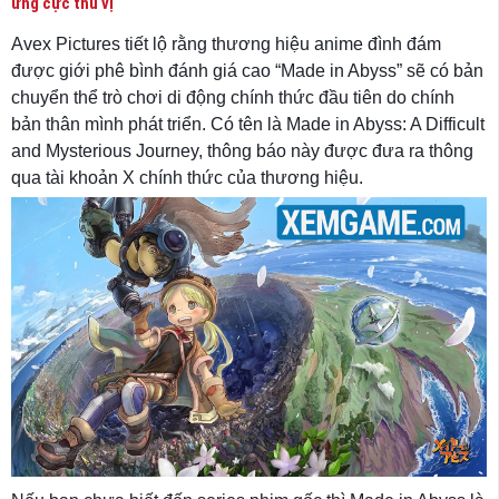
ứng cực thú vị
Avex Pictures tiết lộ rằng thương hiệu anime đình đám
được giới phê bình đánh giá cao “Made in Abyss” sẽ có bản
chuyển thể trò chơi di động chính thức đầu tiên do chính
bản thân mình phát triển. Có tên là Made in Abyss: A Difficult
and Mysterious Journey, thông báo này được đưa ra thông
qua tài khoản X chính thức của thương hiệu.