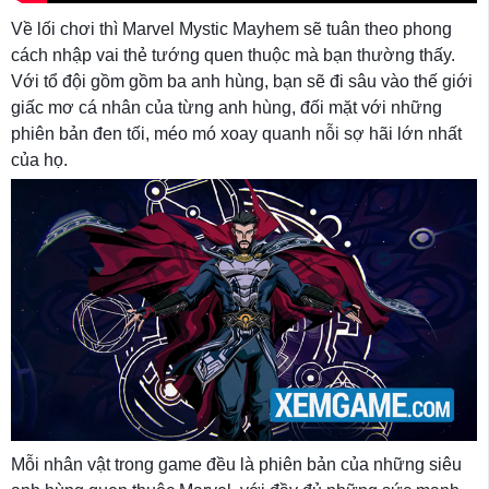
Về lối chơi thì Marvel Mystic Mayhem sẽ tuân theo phong
cách nhập vai thẻ tướng quen thuộc mà bạn thường thấy.
Với tổ đội gồm gồm ba anh hùng, bạn sẽ đi sâu vào thế giới
giấc mơ cá nhân của từng anh hùng, đối mặt với những
phiên bản đen tối, méo mó xoay quanh nỗi sợ hãi lớn nhất
của họ.
Mỗi nhân vật trong game đều là phiên bản của những siêu