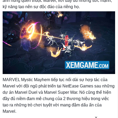
anh hùng quen thuộc Marvel, với đầy đủ những sức mạnh,
kỹ năng tạo nên sự độc đáo của riêng họ.
MARVEL Mystic Mayhem tiếp tục nối dài sự hợp tác của
Marvel với đội ngũ phát triển tại NetEase Games sau những
dự án Marvel Duel và Marvel Super War. Nó cũng thể hiện
đầy đủ niềm đam mê chung của 2 thương hiệu trong việc
tạo ra những trò chơi tuyệt vời mang đậm dấu ấn của
Marvel.