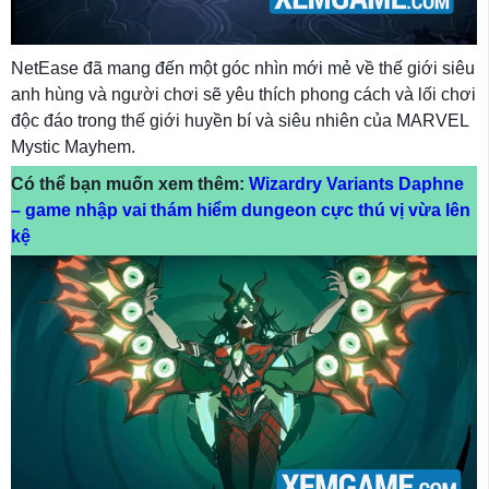
NetEase đã mang đến một góc nhìn mới mẻ về thế giới siêu
anh hùng và người chơi sẽ yêu thích phong cách và lối chơi
độc đáo trong thế giới huyền bí và siêu nhiên của MARVEL
Mystic Mayhem.
Có thể bạn muốn xem thêm:
Wizardry Variants Daphne
– game nhập vai thám hiểm dungeon cực thú vị vừa lên
kệ