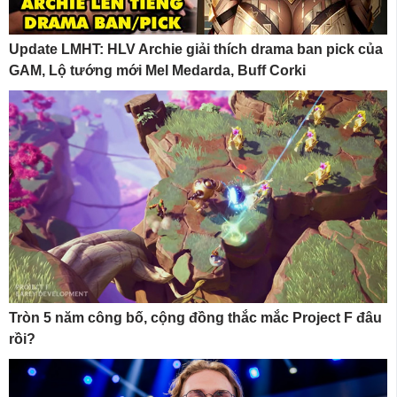
Update LMHT: HLV Archie giải thích drama ban pick của
GAM, Lộ tướng mới Mel Medarda, Buff Corki
Tròn 5 năm công bố, cộng đồng thắc mắc Project F đâu
rồi?