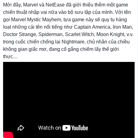
Mới đây, Marvel và NetEase đã giới thiệu thêm một game
chiến thuật nhập vai nữa vào bộ sưu tập của mình. Với tên
gọi Marvel Mystic Mayhem, tựa game này sẽ quy tụ hàng
loạt những cái tên nổi tiếng như Captain America, Iron Man,
Doctor Strange, Spiderman, Scarlet Witch, Moon Knight, v.v.
trong cuộc chiến chống lại Nightmare, chủ nhân của chiều
không gian giấc mơ, đang cố gắng chiếm lấy thế giới
thực…