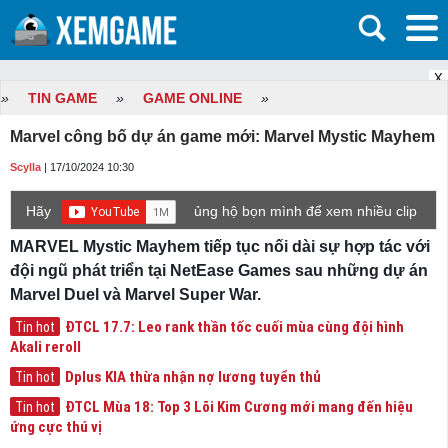
X
»
TIN GAME
»
GAME ONLINE
»
Marvel công bố dự án game mới: Marvel Mystic Mayhem
Scylla
| 17/10/2024 10:30
Hãy
ủng hộ bọn mình để xem nhiều clip
game mới hơn nhé!
MARVEL Mystic Mayhem tiếp tục nối dài sự hợp tác với
đội ngũ phát triển tại NetEase Games sau những dự án
Marvel Duel và Marvel Super War.
ĐTCL 17.7: Leo rank thần tốc cuối mùa cùng đội hình
Tin hot
Akali reroll
Dplus KIA thừa nhận nợ lương tuyển thủ
Tin hot
ĐTCL Mùa 18: Top 3 Lõi Kim Cương mới mang đến hiệu
Tin hot
ứng cực thú vị