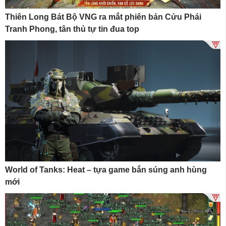
Thiên Long Bát Bộ VNG ra mắt phiên bản Cửu Phái
Tranh Phong, tân thủ tự tin đua top
World of Tanks: Heat – tựa game bắn súng anh hùng
mới