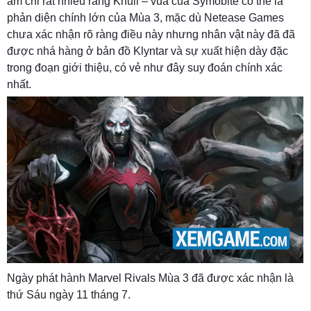
ám chỉ rất nhiều rằng Knull – vua của Symobite có thể là
phản diện chính lớn của Mùa 3, mặc dù Netease Games
chưa xác nhận rõ ràng điều này nhưng nhân vật này đã đã
được nhá hàng ở bản đồ Klyntar và sự xuất hiện dày đặc
trong đoạn giới thiệu, có vẻ như đây suy đoán chính xác
nhất.
Ngày phát hành Marvel Rivals Mùa 3 đã được xác nhận là
thứ Sáu ngày 11 tháng 7.