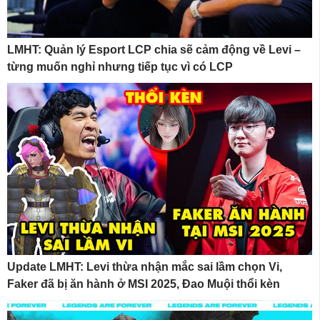
LMHT: Quản lý Esport LCP chia sẽ cảm động về Levi –
từng muốn nghỉ nhưng tiếp tục vì có LCP
Update LMHT: Levi thừa nhận mắc sai lầm chọn Vi,
Faker đã bị ăn hành ở MSI 2025, Đao Muội thổi kèn