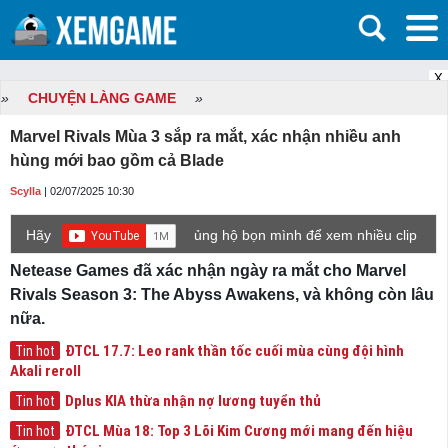
X
»
CHUYỆN LÀNG GAME
»
Marvel Rivals Mùa 3 sắp ra mắt, xác nhận nhiều anh
hùng mới bao gồm cả Blade
Scylla
| 02/07/2025 10:30
Hãy
ủng hộ bọn mình để xem nhiều clip
game mới hơn nhé!
Netease Games đã xác nhận ngày ra mắt cho Marvel
Rivals Season 3: The Abyss Awakens, và không còn lâu
nữa.
ĐTCL 17.7: Leo rank thần tốc cuối mùa cùng đội hình
Tin hot
Akali reroll
Dplus KIA thừa nhận nợ lương tuyển thủ
Tin hot
ĐTCL Mùa 18: Top 3 Lõi Kim Cương mới mang đến hiệu
Tin hot