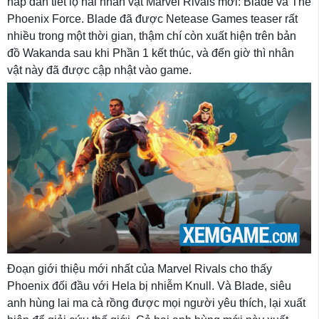
hấp dẫn tiết lộ hai nhân vật Marvel Rivals mới: Blade và The
Phoenix Force. Blade đã được Netease Games teaser rất
nhiều trong một thời gian, thậm chí còn xuất hiện trên bản
đồ Wakanda sau khi Phần 1 kết thúc, và đến giờ thì nhân
vật này đã được cập nhật vào game.
Đoạn giới thiệu mới nhất của Marvel Rivals cho thấy
Phoenix đối đầu với Hela bị nhiễm Knull. Và Blade, siêu
anh hùng lai ma cà rồng được mọi người yêu thích, lại xuất