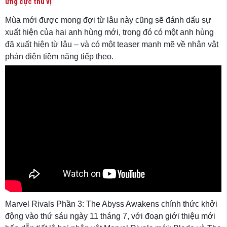
ứng cực thú vị
Mùa mới được mong đợi từ lâu này cũng sẽ đánh dấu sự
xuất hiện của hai anh hùng mới, trong đó có một anh hùng
đã xuất hiện từ lâu – và có một teaser mạnh mẽ về nhân vật
phản diện tiềm năng tiếp theo.
Marvel Rivals Phần 3: The Abyss Awakens chính thức khởi
động vào thứ sáu ngày 11 tháng 7, với đoạn giới thiệu mới