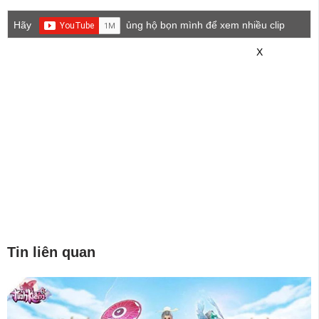
Hãy
ủng hộ bọn mình để xem nhiều clip
game mới hơn nhé!
X
Tin liên quan