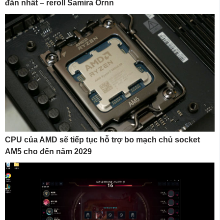
đắn nhất – reroll Samira Ornn
CPU của AMD sẽ tiếp tục hỗ trợ bo mạch chủ socket
AM5 cho đến năm 2029