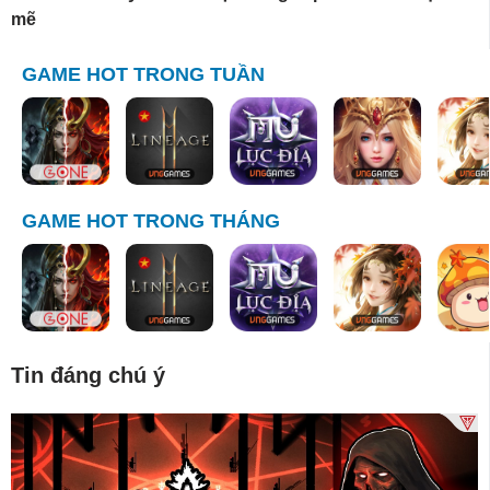
mẽ
GAME HOT TRONG TUẦN
GAME HOT TRONG THÁNG
Tin đáng chú ý