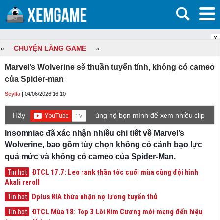
X
»
CHUYỆN LÀNG GAME
»
Marvel’s Wolverine sẽ thuần tuyến tính, không có cameo
của Spider-man
Scylla
| 04/06/2026 16:10
Hãy
ủng hộ bọn mình để xem nhiều clip
game mới hơn nhé!
Insomniac đã xác nhận nhiều chi tiết về Marvel’s
Wolverine, bao gồm tùy chọn không có cảnh bạo lực
quá mức và không có cameo của Spider-Man.
ĐTCL 17.7: Leo rank thần tốc cuối mùa cùng đội hình
Tin hot
Akali reroll
Dplus KIA thừa nhận nợ lương tuyển thủ
Tin hot
ĐTCL Mùa 18: Top 3 Lõi Kim Cương mới mang đến hiệu
Tin hot