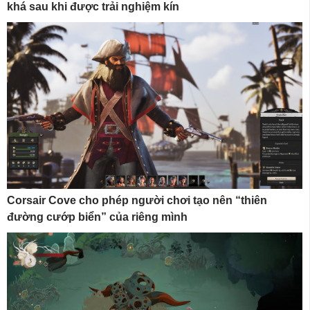
khá sau khi được trải nghiệm kín
Corsair Cove cho phép người chơi tạo nên “thiên
đường cướp biển” của riêng mình