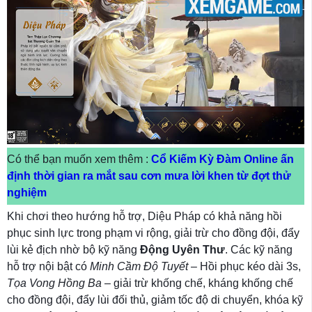
Có thể bạn muốn xem thêm :
Cổ Kiếm Kỳ Đàm Online ấn
định thời gian ra mắt sau cơn mưa lời khen từ đợt thử
nghiệm
Khi chơi theo hướng hỗ trợ, Diệu Pháp có khả năng hồi
phục sinh lực trong phạm vi rộng, giải trừ cho đồng đội, đẩy
lùi kẻ địch nhờ bộ kỹ năng
Động Uyên Thư
. Các kỹ năng
hỗ trợ nội bật có
Minh Cầm Độ Tuyết
– Hồi phục kéo dài 3s,
Tọa Vong Hồng Ba
– giải trừ khống chế, kháng khống chế
cho đồng đội, đẩy lùi đối thủ, giảm tốc độ di chuyển, khóa kỹ