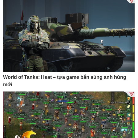
World of Tanks: Heat – tựa game bắn súng anh hùng
mới