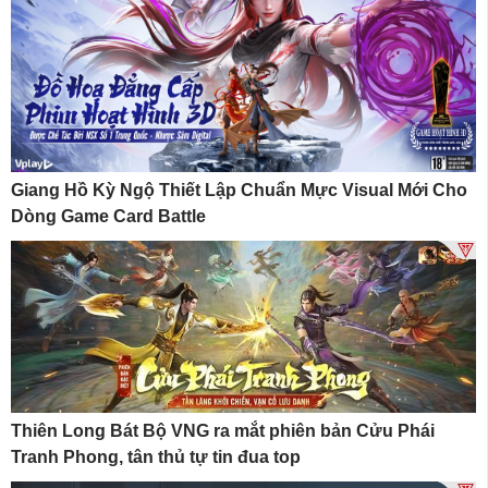
Giang Hồ Kỳ Ngộ Thiết Lập Chuẩn Mực Visual Mới Cho
Dòng Game Card Battle
Thiên Long Bát Bộ VNG ra mắt phiên bản Cửu Phái
Tranh Phong, tân thủ tự tin đua top