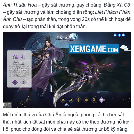
Ảnh Thuấn Hoa
– gây sát thương, gây choáng;
Đằng Xà Cổ
– gây sát thương và làm choáng diện rộng;
Liệt Phách Phân
Ảnh Chú
– tạo phân thân, trong vòng 20s có thể kích hoạt để
quay trở lại trạng thái khi đặt phân thân.
Một điểm thú vị của Chú Ẩn là ngoài phong cách chơi sát
thủ, nhất kích tất sát môn phái này có thể theo đường hỗ trợ
hồi phục cho đồng đội và chia sẻ sát thương từ bộ kỹ năng