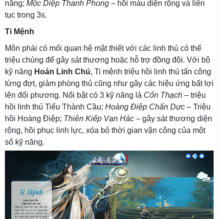
năng;
Mộc Diệp Thanh Phong
– hồi máu diện rộng và liên
tục trong 3s.
Ti Mệnh
Môn phái có mối quan hệ mật thiết với các linh thú có thể
triệu chúng để gây sát thương hoặc hỗ trợ đồng đội. Với bộ
kỹ năng
Hoán Linh Chú
, Ti mệnh triệu hồi linh thú tấn công
từng đợt, giảm phòng thủ cũng như gây các hiệu ứng bất lợi
lên đối phương. Nổi bật có 3 kỹ năng là
Cổn Thạch
– triệu
hồi linh thú Tiểu Thành Cầu;
Hoàng Điệp Chấn Dực
– Triệu
hồi Hoàng Điệp;
Thiên Kiếp Vạn Hác
– gây sát thương diện
rộng, hồi phục linh lực, xóa bỏ thời gian vận công của một
số kỹ năng.