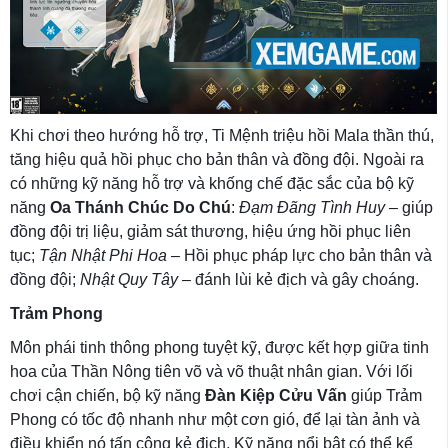
Khi chơi theo hướng hỗ trợ, Ti Mệnh triệu hồi Mala thần thú,
tăng hiệu quả hồi phục cho bản thân và đồng đội. Ngoài ra
có những kỹ năng hỗ trợ và khống chế đặc sắc của bộ kỹ
năng
Oa Thánh Chúc Do Chú
:
Đạm Đãng Tình Huy
– giúp
đồng đội trị liệu, giảm sát thương, hiệu ứng hồi phục liên
tục;
Tận Nhật Phi Hoa
– Hồi phục pháp lực cho bản thân và
đồng đội;
Nhật Quy Tây
– đánh lùi kẻ địch và gây choáng.
Trảm Phong
Môn phái tinh thông phong tuyệt kỹ, được kết hợp giữa tinh
hoa của Thần Nông tiên võ và võ thuật nhân gian. Với lối
chơi cận chiến, bộ kỹ năng
Đàn Kiệp Cửu Vấn
giúp Trảm
Phong có tốc độ nhanh như một cơn gió, để lại tàn ảnh và
điều khiển nó tấn công kẻ địch. Kỹ năng nổi bật có thể kể