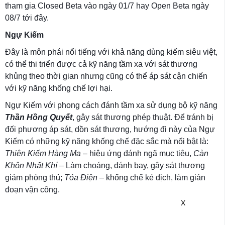
tham gia Closed Beta vào ngày 01/7 hay Open Beta ngày
08/7 tới đây.
Ngự Kiếm
Đây là môn phái nổi tiếng với khả năng dùng kiếm siêu việt,
có thể thi triển được cả kỹ năng tầm xa với sát thương
khủng theo thời gian nhưng cũng có thể áp sát cận chiến
với kỹ năng khống chế lợi hại.
Ngự Kiếm với phong cách đánh tầm xa sử dụng bộ kỹ năng
Thần Hồng Quyết
, gây sát thương phép thuật. Để tránh bị
đối phương áp sát, dồn sát thương, hướng đi này của Ngự
Kiếm có những kỹ năng khống chế đặc sắc mà nổi bật là:
Thiên Kiếm Hàng Ma
– hiệu ứng đánh ngã mục tiêu,
Càn
Khôn Nhất Khí
– Làm choáng, đánh bay, gây sát thương
giảm phòng thủ;
Tỏa Điện
– khống chế kẻ địch, làm gián
đoạn vận công.
X