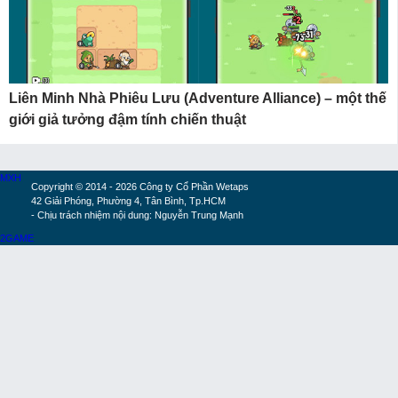
Liên Minh Nhà Phiêu Lưu (Adventure Alliance) – một thế
giới giả tưởng đậm tính chiến thuật
MXH
Copyright © 2014 - 2026 Công ty Cổ Phần Wetaps
42 Giải Phóng, Phường 4, Tân Bình, Tp.HCM
- Chịu trách nhiệm nội dung: Nguyễn Trung Mạnh
2GAME