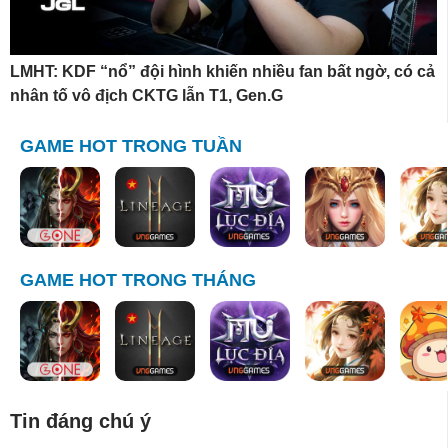
LMHT: KDF “nổ” đội hình khiến nhiều fan bất ngờ, có cả
nhân tố vô địch CKTG lẫn T1, Gen.G
GAME HOT TRONG TUẦN
GAME HOT TRONG THÁNG
Tin đáng chú ý