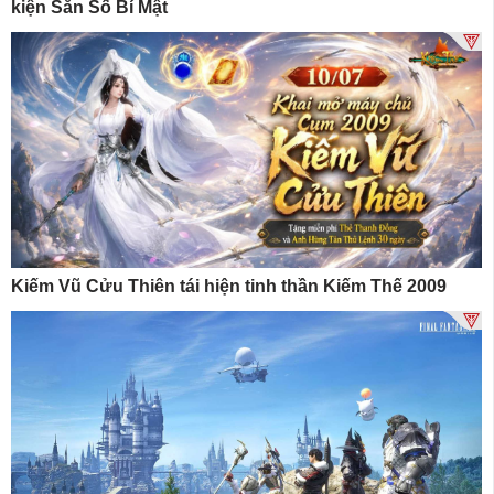
kiện Săn Số Bí Mật
Kiếm Vũ Cửu Thiên tái hiện tinh thần Kiếm Thế 2009