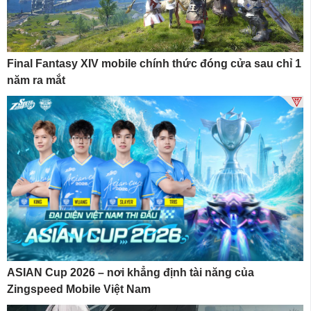
Final Fantasy XIV mobile chính thức đóng cửa sau chỉ 1
năm ra mắt
ASIAN Cup 2026 – nơi khẳng định tài năng của
Zingspeed Mobile Việt Nam