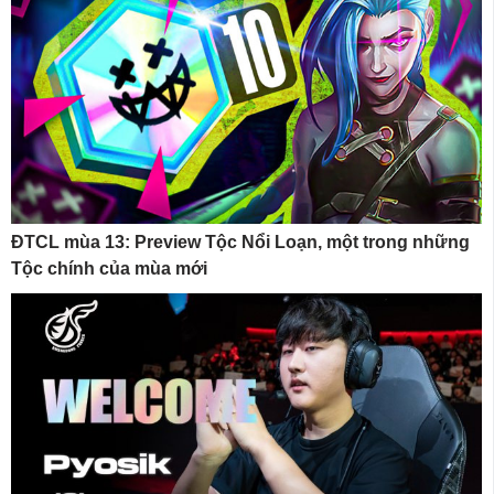
ĐTCL mùa 13: Preview Tộc Nổi Loạn, một trong những
Tộc chính của mùa mới