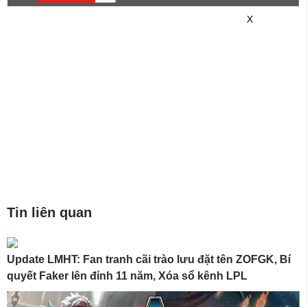
game mới hơn nhé!
X
Tin liên quan
Update LMHT: Fan tranh cãi trào lưu đặt tên ZOFGK, Bí
quyết Faker lên đỉnh 11 năm, Xóa sổ kênh LPL