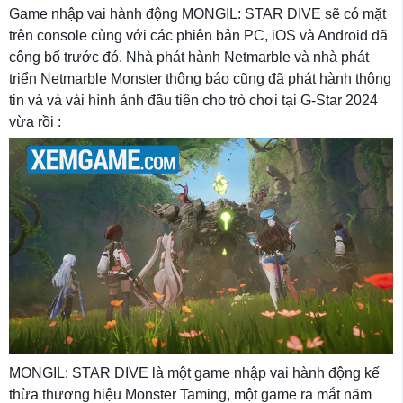
Game nhập vai hành động MONGIL: STAR DIVE sẽ có mặt
trên console cùng với các phiên bản PC, iOS và Android đã
công bố trước đó. Nhà phát hành Netmarble và nhà phát
triển Netmarble Monster thông báo cũng đã phát hành thông
tin và và vài hình ảnh đầu tiên cho trò chơi tại G-Star 2024
vừa rồi :
MONGIL: STAR DIVE là một game nhập vai hành động kế
thừa thương hiệu Monster Taming, một game ra mắt năm