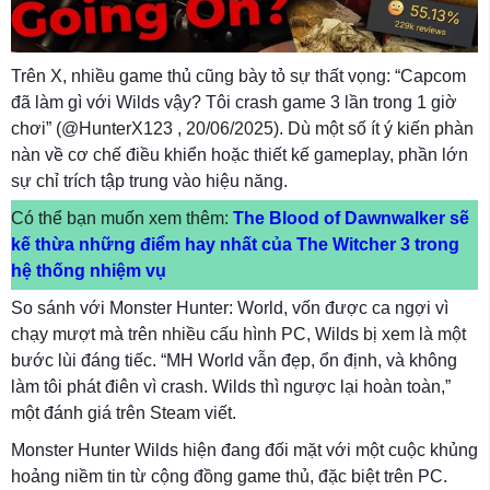
Trên X, nhiều game thủ cũng bày tỏ sự thất vọng: “Capcom
đã làm gì với Wilds vậy? Tôi crash game 3 lần trong 1 giờ
chơi” (@HunterX123 , 20/06/2025). Dù một số ít ý kiến phàn
nàn về cơ chế điều khiển hoặc thiết kế gameplay, phần lớn
sự chỉ trích tập trung vào hiệu năng.
Có thể bạn muốn xem thêm:
The Blood of Dawnwalker sẽ
kế thừa những điểm hay nhất của The Witcher 3 trong
hệ thống nhiệm vụ
So sánh với Monster Hunter: World, vốn được ca ngợi vì
chạy mượt mà trên nhiều cấu hình PC, Wilds bị xem là một
bước lùi đáng tiếc. “MH World vẫn đẹp, ổn định, và không
làm tôi phát điên vì crash. Wilds thì ngược lại hoàn toàn,”
một đánh giá trên Steam viết.
Monster Hunter Wilds hiện đang đối mặt với một cuộc khủng
hoảng niềm tin từ cộng đồng game thủ, đặc biệt trên PC.