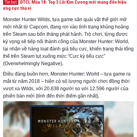
ĐTCL Mùa 18: Top 3 Lõi Kim Cương mới mang đến hiệu
Tin hot
ứng cực thú vị
Monster Hunter Wilds, tựa game săn quái vật thế giới mở
mới nhất từ Capcom, đang rơi vào tình trạng khủng hoảng
trên Steam sau bốn tháng phát hành. Trò chơi, từng được
kỳ vọng sẽ tiếp nối thành công của Monster Hunter: World,
lại nhận về hàng loạt đánh giá tiêu cực, khiến trạng thái tổng
thể trên Steam tụt xuống mức “Cực kỳ tiêu cực”
(Overwhelmingly Negative).
Điều đáng buồn hơn, Monster Hunter: World – tựa game ra
mắt từ năm 2018 – hiện có số lượng người chơi đồng thời
vượt xa Wilds, với 20.638 người so với 12.596 người của
phiên bản mới (tính đến thời điểm gần nhất).