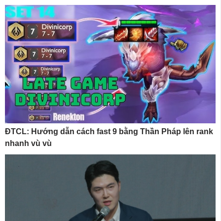
ĐTCL: Hướng dẫn cách fast 9 bằng Thần Pháp lên rank
nhanh vù vù