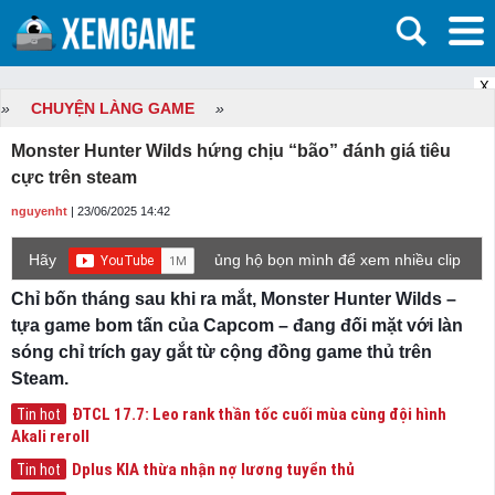
X
»
CHUYỆN LÀNG GAME
»
Monster Hunter Wilds hứng chịu “bão” đánh giá tiêu
cực trên steam
nguyenht
| 23/06/2025 14:42
Hãy
ủng hộ bọn mình để xem nhiều clip
game mới hơn nhé!
Chỉ bốn tháng sau khi ra mắt, Monster Hunter Wilds –
tựa game bom tấn của Capcom – đang đối mặt với làn
sóng chỉ trích gay gắt từ cộng đồng game thủ trên
Steam.
ĐTCL 17.7: Leo rank thần tốc cuối mùa cùng đội hình
Tin hot
Akali reroll
Dplus KIA thừa nhận nợ lương tuyển thủ
Tin hot