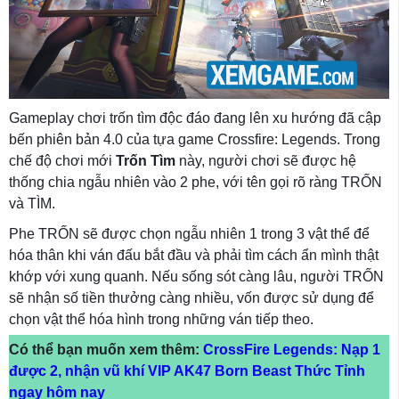
Gameplay chơi trốn tìm độc đáo đang lên xu hướng đã cập
bến phiên bản 4.0 của tựa game Crossfire: Legends. Trong
chế độ chơi mới
Trốn Tìm
này, người chơi sẽ được hệ
thống chia ngẫu nhiên vào 2 phe, với tên gọi rõ ràng TRỐN
và TÌM.
Phe TRỐN sẽ được chọn ngẫu nhiên 1 trong 3 vật thể để
hóa thân khi ván đấu bắt đầu và phải tìm cách ẩn mình thật
khớp với xung quanh. Nếu sống sót càng lâu, người TRỐN
sẽ nhận số tiền thưởng càng nhiều, vốn được sử dụng để
chọn vật thể hóa hình trong những ván tiếp theo.
Có thể bạn muốn xem thêm:
CrossFire Legends: Nạp 1
được 2, nhận vũ khí VIP AK47 Born Beast Thức Tỉnh
ngay hôm nay