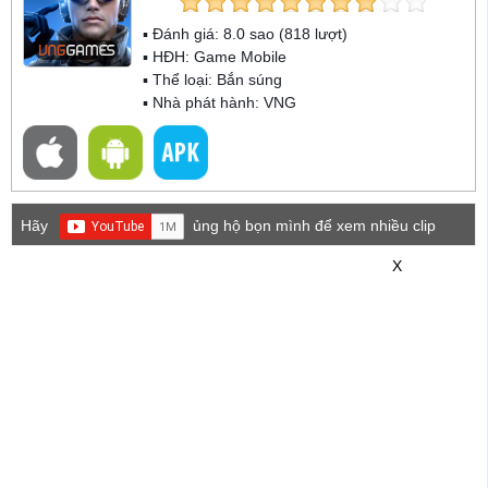
▪ Đánh giá:
8.0
sao (
818
lượt)
▪ HĐH:
Game Mobile
▪ Thể loại:
Bắn súng
▪ Nhà phát hành: VNG
Hãy
ủng hộ bọn mình để xem nhiều clip
game mới hơn nhé!
X