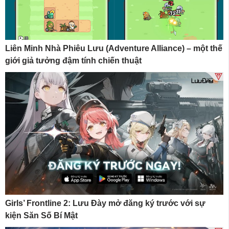
Liên Minh Nhà Phiêu Lưu (Adventure Alliance) – một thế
giới giả tưởng đậm tính chiến thuật
Girls’ Frontline 2: Lưu Đày mở đăng ký trước với sự
kiện Săn Số Bí Mật