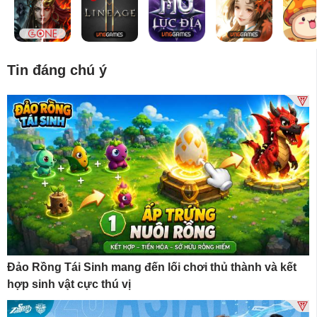
Tin đáng chú ý
Đảo Rồng Tái Sinh mang đến lối chơi thủ thành và kết
hợp sinh vật cực thú vị