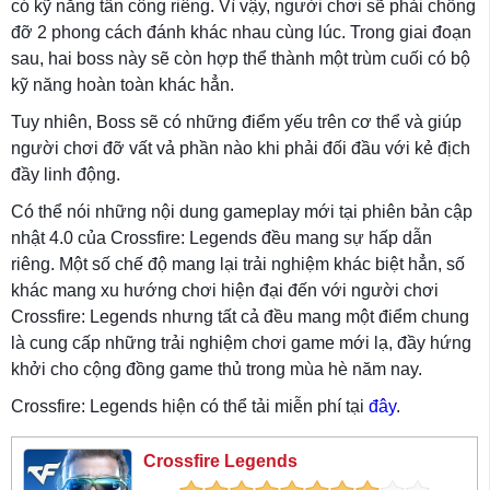
có kỹ năng tấn công riêng. Vì vậy, người chơi sẽ phải chống
đỡ 2 phong cách đánh khác nhau cùng lúc. Trong giai đoạn
sau, hai boss này sẽ còn hợp thể thành một trùm cuối có bộ
kỹ năng hoàn toàn khác hẳn.
Tuy nhiên, Boss sẽ có những điểm yếu trên cơ thể và giúp
người chơi đỡ vất vả phần nào khi phải đối đầu với kẻ địch
đầy linh động.
Có thể nói những nội dung gameplay mới tại phiên bản cập
nhật 4.0 của Crossfire: Legends đều mang sự hấp dẫn
riêng. Một số chế độ mang lại trải nghiệm khác biệt hẳn, số
khác mang xu hướng chơi hiện đại đến với người chơi
Crossfire: Legends nhưng tất cả đều mang một điểm chung
là cung cấp những trải nghiệm chơi game mới lạ, đầy hứng
khởi cho cộng đồng game thủ trong mùa hè năm nay.
Crossfire: Legends hiện có thể tải miễn phí tại
đây
.
Crossfire Legends