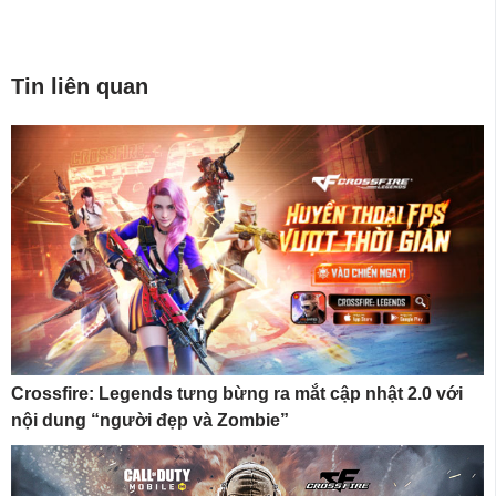
Tin liên quan
Crossfire: Legends tưng bừng ra mắt cập nhật 2.0 với
nội dung “người đẹp và Zombie”