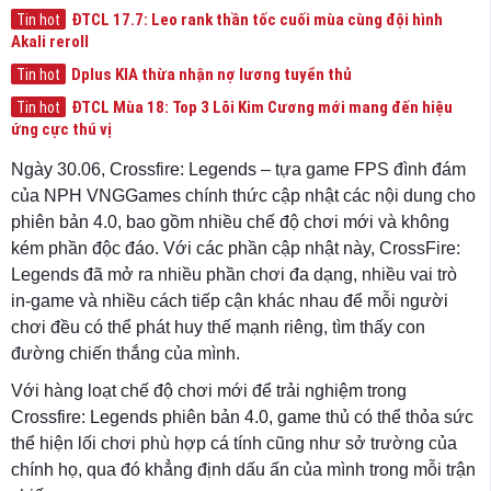
ĐTCL 17.7: Leo rank thần tốc cuối mùa cùng đội hình
Tin hot
Akali reroll
Dplus KIA thừa nhận nợ lương tuyển thủ
Tin hot
ĐTCL Mùa 18: Top 3 Lõi Kim Cương mới mang đến hiệu
Tin hot
ứng cực thú vị
Ngày 30.06, Crossfire: Legends – tựa game FPS đình đám
của NPH VNGGames chính thức cập nhật các nội dung cho
phiên bản 4.0, bao gồm nhiều chế độ chơi mới và không
kém phần độc đáo. Với các phần cập nhật này, CrossFire:
Legends đã mở ra nhiều phần chơi đa dạng, nhiều vai trò
in-game và nhiều cách tiếp cận khác nhau để mỗi người
chơi đều có thể phát huy thế mạnh riêng, tìm thấy con
đường chiến thắng của mình.
Với hàng loạt chế độ chơi mới để trải nghiệm trong
Crossfire: Legends phiên bản 4.0, game thủ có thể thỏa sức
thể hiện lối chơi phù hợp cá tính cũng như sở trường của
chính họ, qua đó khẳng định dấu ấn của mình trong mỗi trận