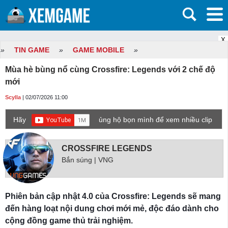
X
»
TIN GAME
»
GAME MOBILE
»
Mùa hè bùng nổ cùng Crossfire: Legends với 2 chế độ
mới
Scylla
| 02/07/2026 11:00
Hãy
ủng hộ bọn mình để xem nhiều clip
game mới hơn nhé!
CROSSFIRE LEGENDS
Bắn súng | VNG
Phiên bản cập nhật 4.0 của Crossfire: Legends sẽ mang
đến hàng loạt nội dung chơi mới mẻ, độc đáo dành cho
cộng đồng game thủ trải nghiệm.