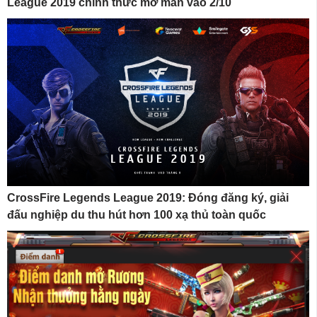
League 2019 chính thức mở màn vào 2/10
CrossFire Legends League 2019: Đóng đăng ký, giải
đấu nghiệp du thu hút hơn 100 xạ thủ toàn quốc