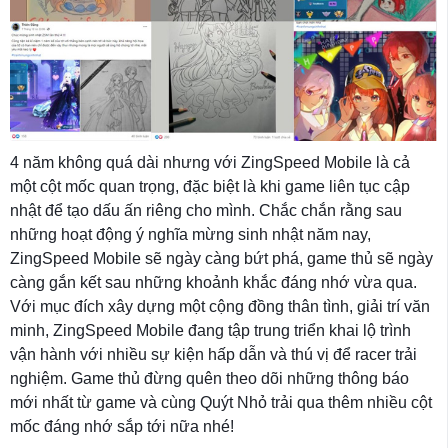
4 năm không quá dài nhưng với ZingSpeed Mobile là cả
một cột mốc quan trọng, đặc biệt là khi game liên tục cập
nhật để tạo dấu ấn riêng cho mình. Chắc chắn rằng sau
những hoạt động ý nghĩa mừng sinh nhật năm nay,
ZingSpeed Mobile sẽ ngày càng bứt phá, game thủ sẽ ngày
càng gắn kết sau những khoảnh khắc đáng nhớ vừa qua.
Với mục đích xây dựng một cộng đồng thân tình, giải trí văn
minh, ZingSpeed Mobile đang tập trung triển khai lộ trình
vận hành với nhiều sự kiện hấp dẫn và thú vị để racer trải
nghiệm. Game thủ đừng quên theo dõi những thông báo
mới nhất từ game và cùng Quýt Nhỏ trải qua thêm nhiều cột
mốc đáng nhớ sắp tới nữa nhé!