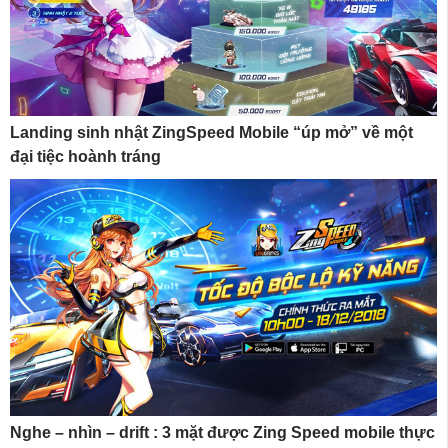
Landing sinh nhật ZingSpeed Mobile “úp mở” về một
đại tiệc hoành tráng
Nghe – nhìn – drift : 3 mặt được Zing Speed mobile thực