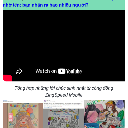
nhớ tên: bạn nhận ra bao nhiêu người?
Tổng hợp những lời chúc sinh nhật từ cộng đồng
ZingSpeed Mobile