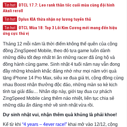
ĐTCL 17.7: Leo rank thần tốc cuối mùa cùng đội hình
Tin hot
Akali reroll
Dplus KIA thừa nhận nợ lương tuyển thủ
Tin hot
ĐTCL Mùa 18: Top 3 Lõi Kim Cương mới mang đến hiệu
Tin hot
ứng cực thú vị
Tháng 12 mỗi năm là thời điểm không thể quên của cộng
đồng ZingSpeed Mobile, theo đó tựa game luôn dành
những điều tốt đẹp nhất tri ân những racer đã ủng hộ và
đồng hành cùng game. Sinh nhật 4 tuổi năm nay vẫn đong
đầy những khoảnh khắc đáng nhớ như mọi năm với quà
tặng iPhone 14 Pro Max, siêu xe đua giá trị, cộng đồng cùng
nhau Boost nhận thưởng độc đáo, những màn so kè kịch
tính tại giải đấu… Nhân dịp này, giới tay đua cự phách
ZingSpeed Mobile càng thêm náo nhiệt, liên tục chia sẻ
những dấu ấn đáng nhớ về sinh nhật vừa rồi.
Dự sinh nhật vui, nhận thêm quà khủng là phải khoe!
Kể từ khi
“4 years – 4ever race!”
khai mở vào 12/12, cộng