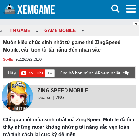
X
»
TIN GAME
»
GAME MOBILE
»
Muôn kiểu chúc sinh nhật từ game thủ ZingSpeed
Mobile, cân trọn từ tài năng đến nhan sắc
Scylla
| 26/12/2022 13:00
Hãy
ủng hộ bọn mình để xem nhiều clip
game mới hơn nhé!
ZING SPEED MOBILE
Đua xe | VNG
Chỉ qua một mùa sinh nhật mà ZingSpeed Mobile đã tìm
thấy những racer không những tài năng sắc vẹn toàn
mà tính cách lại cực kỳ dễ mến.