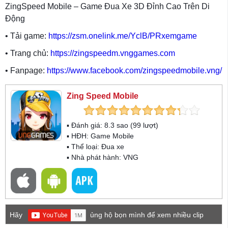
ZingSpeed Mobile – Game Đua Xe 3D Đỉnh Cao Trên Di
Động
• Tải game:
https://zsm.onelink.me/YclB/PRxemgame
• Trang chủ:
https://zingspeedm.vnggames.com
• Fanpage:
https://www.facebook.com/zingspeedmobile.vng/
Zing Speed Mobile
▪ Đánh giá:
8.3
sao (
99
lượt)
▪ HĐH:
Game Mobile
▪ Thể loại:
Đua xe
▪ Nhà phát hành: VNG
Hãy
ủng hộ bọn mình để xem nhiều clip
game mới hơn nhé!