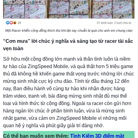
Một Racer khiến cộng đồng thích thú khi tận tay chuẩn bị quà cho anh em chung clan
“Cơn mưa” lời chúc ý nghĩa và sáng tạo từ racer tài sắc
vẹn toàn
Sở hữu một cộng đồng lớn mạnh và thân tình luôn là niềm
tự hào của ZingSpeed Mobile, và quả thật hơn 5 triệu game
thủ đã không hề khiến game thất vọng trước những lời chúc
mừng sinh nhật cực kỳ chu đáo. Tính từ đầu tháng 12 đến
nay, Ban điều hành vô cùng tự hào khi nhận được hàng
trăm video, tranh vẽ, bài đăng mừng sinh nhật đủ mọi thể
loại và hình thức từ cộng đồng. Ngoài ra racer còn gửi hơn
hàng ngàn lời chúc ở phần bình luận, vừa là mừng sinh
nhật game, vừa cảm ơn ZingSpeed Mobile vì những mối
quan hệ ý nghĩa và phút giây giải trí đáng nhớ.
Có thể bạn muốn xem thêm:
Tình Kiếm 3D điểm mặt