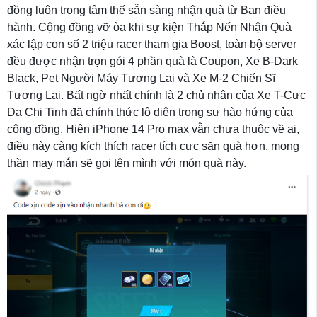
đồng luôn trong tâm thế sẵn sàng nhận quà từ Ban điều
hành. Cộng đồng vỡ òa khi sự kiện Thắp Nến Nhận Quà
xác lập con số 2 triệu racer tham gia Boost, toàn bộ server
đều được nhận trọn gói 4 phần quà là Coupon, Xe B-Dark
Black, Pet Người Máy Tương Lai và Xe M-2 Chiến Sĩ
Tương Lai. Bất ngờ nhất chính là 2 chủ nhân của Xe T-Cực
Dạ Chi Tinh đã chính thức lộ diện trong sự hào hứng của
cộng đồng. Hiện iPhone 14 Pro max vẫn chưa thuộc về ai,
điều này càng kích thích racer tích cực săn quà hơn, mong
thần may mắn sẽ gọi tên mình với món quà này.