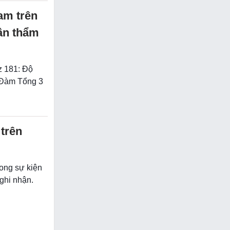
am trên
ần thẩm
z 181: Độ
– Đàm Tổng 3
trên
ong sự kiện
ghi nhận.