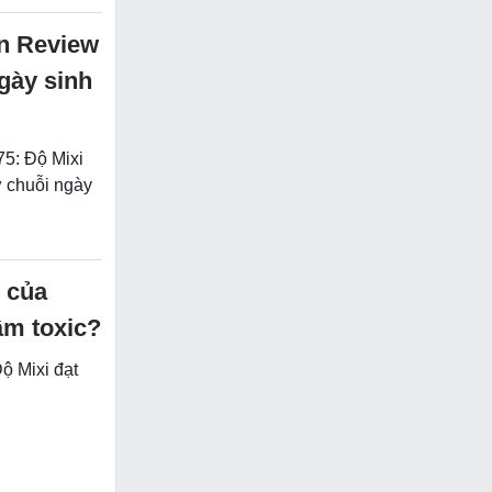
ần Review
gày sinh
75: Độ Mixi
 chuỗi ngày
r của
âm toxic?
ộ Mixi đạt