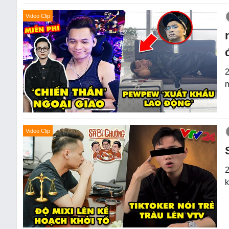
Video Clip
2
m
Video Clip
2
k