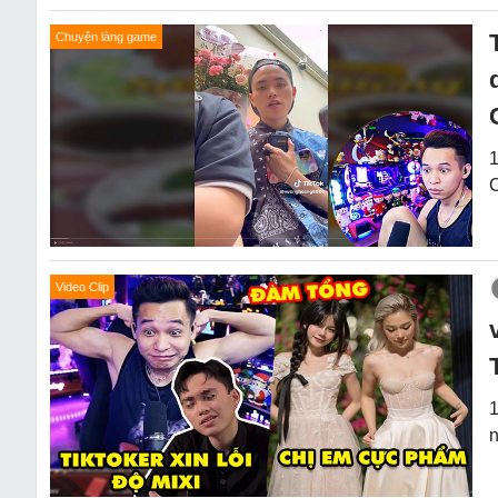
Chuyện làng game
1
C
Video Clip
1
n