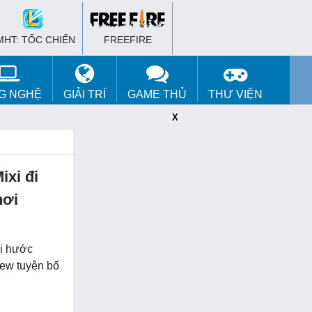
MHT: TỐC CHIẾN
FREEFIRE
G NGHỆ
GIẢI TRÍ
GAME THỦ
THƯ VIỆN
X
X
X
ixi đi
hơi
ài hước
Pew tuyên bố