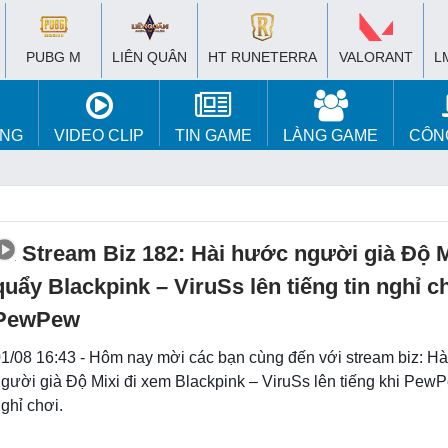
PUBG M
LIÊN QUÂN
HT RUNETERRA
VALORANT
L
ÚNG
VIDEO CLIP
TIN GAME
LÀNG GAME
CÔN
Stream Biz 182: Hài hước người già Độ M
quẩy Blackpink – ViruSs lên tiếng tin nghỉ c
PewPew
1/08 16:43 - Hôm nay mời các bạn cùng đến với stream biz: H
gười già Độ Mixi đi xem Blackpink – ViruSs lên tiếng khi Pew
ghỉ chơi.