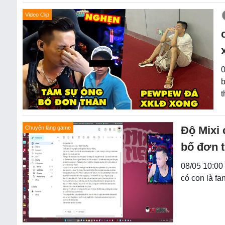
Video Clip
0
b
t
Độ Mixi
Chuyện làng game
bố đơn 
08/05 10:00
có con là f