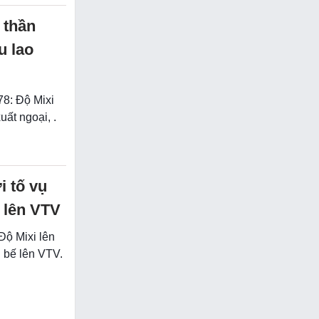
 thần
u lao
78: Độ Mixi
ất ngoại, .
i tố vụ
ị lên VTV
Độ Mixi lên
ị bế lên VTV.