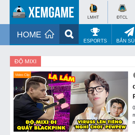
LMHT
ĐTCL
HOME
ESPORTS
BẮN S
ĐỘ MIXI
Video Clip
0
n
n