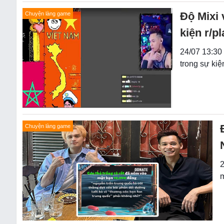
Độ Mixi 
Chuyện làng game
kiện r/p
24/07 13:30
trong sự kiệ
Chuyện làng game
2
m