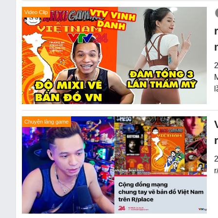
Video Clip
2
M
l
Chuyện làng game
2
r