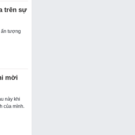
a trên sự
h ấn tượng
hi mời
au này khi
nh của mình.