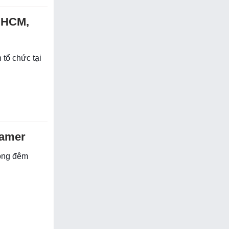
P.HCM,
 tổ chức tại
eamer
rong đêm