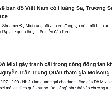
vẽ bản đồ Việt Nam có Hoàng Sa, Trường S
lace
 - Streamer Độ Mixi cùng hội anh em đang tạo nên một hình ản
n R/place quen thuộc trên diễn đàn Reddit.
Độ Mixi gây tranh cãi trong cộng đồng fan k
Nguyễn Trần Trung Quân tham gia Moisong
2/07 12:00 - Nhiều fan quan ngại cho danh tiếng của Độ Mixi s
ời một ca sĩ có quá khứ hơi "tai tiếng" như thế vào chương trì