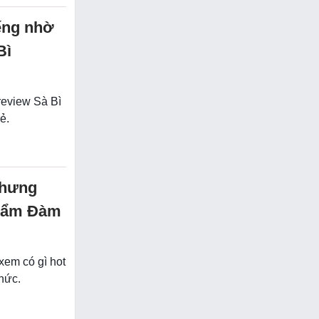
iếng nhờ
Bì
 review Sà Bì
ẻ.
 nhưng
phẩm Đàm
xem có gì hot
hức.