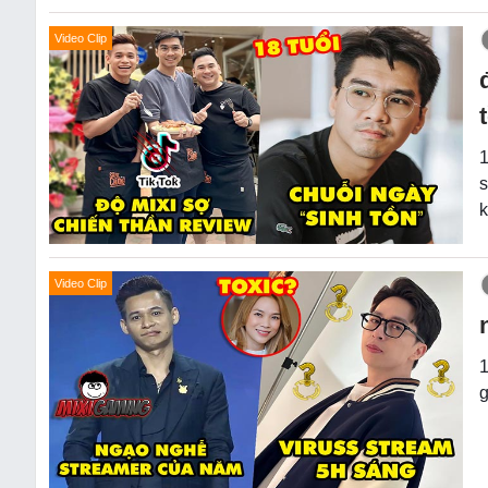
Video Clip
1
s
k
Video Clip
1
g