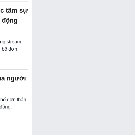
ớc tâm sự
o động
òng stream
g bố đơn
ủa người
 bố đơn thân
 động.