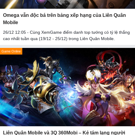
Omega vẫn độc bá trên bảng xếp hạng của Liên Quân
Mobile
26/12 12:05 - Cùng XemGame điểm danh top tướng có tỷ lệ thắng
cao nhất tuần qua (19/12 - 25/12) trong Liên Quân Mobile.
Game Online
Liên Quân Mobile và 3Q 360Mobi – Kẻ tám lạng người