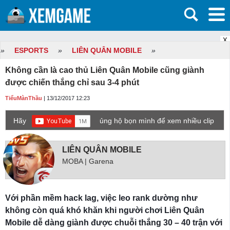
X
»
ESPORTS
»
LIÊN QUÂN MOBILE
»
Không cần là cao thủ Liên Quân Mobile cũng giành
được chiến thắng chỉ sau 3-4 phút
TiểuMànThầu
| 13/12/2017 12:23
Hãy
ủng hộ bọn mình để xem nhiều clip
game mới hơn nhé!
LIÊN QUÂN MOBILE
MOBA | Garena
Với phần mềm hack lag, việc leo rank dường như
không còn quá khó khăn khi người chơi Liên Quân
Mobile dễ dàng giành được chuỗi thắng 30 – 40 trận với