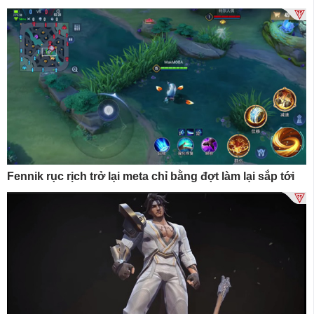
Fennik rục rịch trở lại meta chỉ bằng đợt làm lại sắp tới