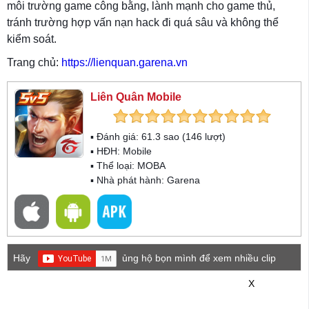
môi trường game công bằng, lành mạnh cho game thủ,
tránh trường hợp vấn nạn hack đi quá sâu và không thể
kiểm soát.
Trang chủ:
https://lienquan.garena.vn
Liên Quân Mobile
▪ Đánh giá:
61.3
sao (
146
lượt)
▪ HĐH:
Mobile
▪ Thể loại:
MOBA
▪ Nhà phát hành: Garena
Hãy
ủng hộ bọn mình để xem nhiều clip
game mới hơn nhé!
X