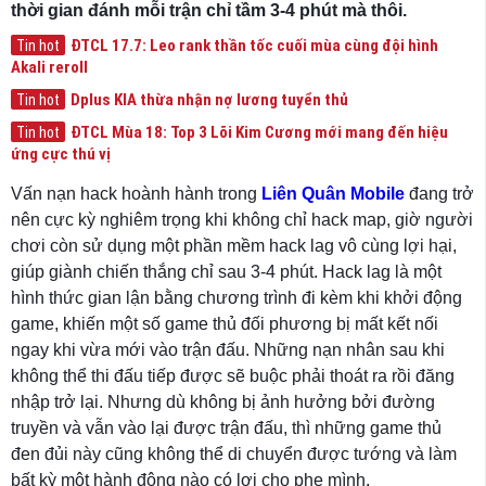
thời gian đánh mỗi trận chỉ tầm 3-4 phút mà thôi.
ĐTCL 17.7: Leo rank thần tốc cuối mùa cùng đội hình
Tin hot
Akali reroll
Dplus KIA thừa nhận nợ lương tuyển thủ
Tin hot
ĐTCL Mùa 18: Top 3 Lõi Kim Cương mới mang đến hiệu
Tin hot
ứng cực thú vị
Vấn nạn hack hoành hành trong
Liên Quân Mobile
đang trở
nên cực kỳ nghiêm trọng khi không chỉ hack map, giờ người
chơi còn sử dụng một phần mềm hack lag vô cùng lợi hại,
giúp giành chiến thắng chỉ sau 3-4 phút. Hack lag là một
hình thức gian lận bằng chương trình đi kèm khi khởi động
game, khiến một số game thủ đối phương bị mất kết nối
ngay khi vừa mới vào trận đấu. Những nạn nhân sau khi
không thể thi đấu tiếp được sẽ buộc phải thoát ra rồi đăng
nhập trở lại. Nhưng dù không bị ảnh hưởng bởi đường
truyền và vẫn vào lại được trận đấu, thì những game thủ
đen đủi này cũng không thể di chuyển được tướng và làm
bất kỳ một hành động nào có lợi cho phe mình.