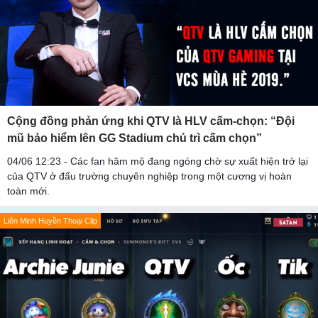
Cộng đồng phản ứng khi QTV là HLV cấm-chọn: “Đội
mũ bảo hiểm lên GG Stadium chủ trì cấm chọn”
04/06 12:23 - Các fan hâm mộ đang ngóng chờ sự xuất hiện trở lại
của QTV ở đấu trường chuyên nghiệp trong một cương vị hoàn
toàn mới.
Liên Minh Huyền Thoại Clip