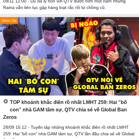
09/11 12:00 - Dù đã ly hôn với QTV được hơn một năm nhưng
Raina vẫn liên tục gặp hàng loạt rắc rối từ chồng cũ.
Video Clip
TOP khoảnh khắc điên rồ nhất LMHT 259: Hai “bố
con” nhà GAM tâm sự, QTV chia sẻ về Global Ban
Zeros
28/09 15:12 - Tuyển tập những khoảnh khắc điên rồ nhất LMHT
259: Hai "bố con" nhà GAM tâm sự, QTV lần đầu chia sẻ về Global