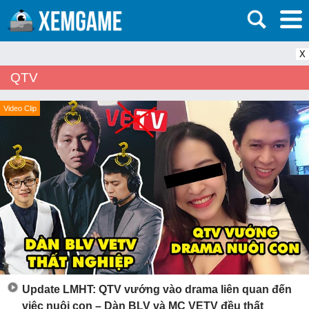
X
QTV
Video Clip
Update LMHT: QTV vướng vào drama liên quan đến
việc nuôi con – Dàn BLV và MC VETV đều thất