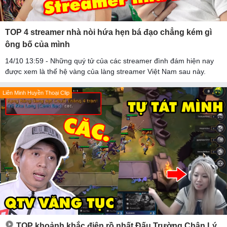
TOP 4 streamer nhà nòi hứa hẹn bá đạo chẳng kém gì
ông bố của mình
14/10 13:59 - Những quý tử của các streamer đình đám hiện nay
được xem là thế hệ vàng của làng streamer Việt Nam sau này.
Liên Minh Huyền Thoại Clip
TOP khoảnh khắc điên rồ nhất Đấu Trường Chân Lý