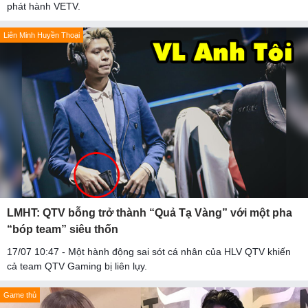
phát hành VETV.
Liên Minh Huyền Thoại
LMHT: QTV bỗng trở thành “Quả Tạ Vàng” với một pha
“bóp team” siêu thốn
17/07 10:47 - Một hành động sai sót cá nhân của HLV QTV khiến
cả team QTV Gaming bị liên lụy.
Game thủ