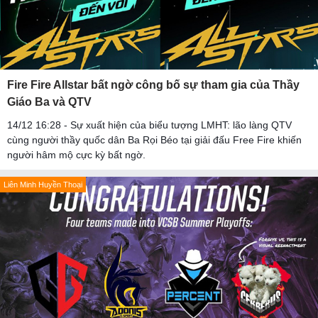
Fire Fire Allstar bất ngờ công bố sự tham gia của Thầy
Giáo Ba và QTV
14/12 16:28 - Sự xuất hiện của biểu tượng LMHT: lão làng QTV
cùng người thầy quốc dân Ba Rọi Béo tại giải đấu Free Fire khiến
người hâm mộ cực kỳ bất ngờ.
Liên Minh Huyền Thoại