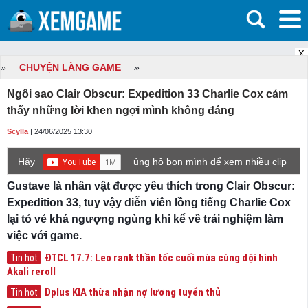
X
»
CHUYỆN LÀNG GAME
»
Ngôi sao Clair Obscur: Expedition 33 Charlie Cox cảm
thấy những lời khen ngợi mình không đáng
Scylla
| 24/06/2025 13:30
Hãy
ủng hộ bọn mình để xem nhiều clip
game mới hơn nhé!
Gustave là nhân vật được yêu thích trong Clair Obscur:
Expedition 33, tuy vậy diễn viên lồng tiếng Charlie Cox
lại tỏ vẻ khá ngượng ngùng khi kể về trải nghiệm làm
việc với game.
ĐTCL 17.7: Leo rank thần tốc cuối mùa cùng đội hình
Tin hot
Akali reroll
Dplus KIA thừa nhận nợ lương tuyển thủ
Tin hot