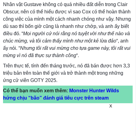
Nhân vật Gustave không có quá nhiều đất diễn trong Clair
Obscur, nên có thể hiểu được vì sao Cox có thể hoàn thành
công việc của mình một cách nhanh chóng như vậy. Nhưng
dù sao thì bốn giờ cũng là nhanh như chớp, và anh ấy biết
điều đó. “
Mọi người cứ nói rằng nó tuyệt vời như thế nào và
chúc mừng, và tôi cảm thấy mình như một kẻ lừa đảo
“, anh
ấy nói. “
Nhưng tôi rất vui mừng cho tựa game này, tôi rất vui
mừng vì nó đã thực sự thành công
“.
Trên thực tế, tính đến tháng trước, nó đã bán được hơn 3,3
triệu bản trên toàn thế giới và trở thành một trong những
ứng cử viên GOTY 2025.
Có thể bạn muốn xem thêm:
Monster Hunter Wilds
hứng chịu “bão” đánh giá tiêu cực trên steam
X