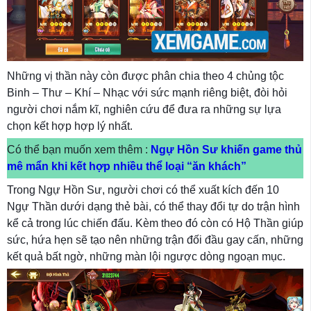
Những vị thần này còn được phân chia theo 4 chủng tộc
Binh – Thư – Khí – Nhạc với sức mạnh riêng biệt, đòi hỏi
người chơi nắm kĩ, nghiên cứu để đưa ra những sự lựa
chọn kết hợp hợp lý nhất.
Có thể bạn muốn xem thêm :
Ngự Hồn Sư khiến game thủ
mê mẩn khi kết hợp nhiều thể loại “ăn khách”
Trong Ngự Hồn Sư, người chơi có thể xuất kích đến 10
Ngự Thần dưới dạng thẻ bài, có thể thay đổi tự do trận hình
kể cả trong lúc chiến đấu. Kèm theo đó còn có Hộ Thần giúp
sức, hứa hẹn sẽ tạo nên những trận đối đầu gay cấn, những
kết quả bất ngờ, những màn lội ngược dòng ngoạn mục.