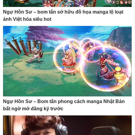
Ngự Hồn Sư – bom tấn sở hữu đồ họa manga lộ loạt
ảnh Việt hóa siêu hot
Ngự Hồn Sư – Bom tấn phong cách manga Nhật Bản
bất ngờ mở đăng ký trước