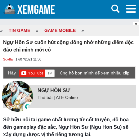
X
»
TIN GAME
»
GAME MOBILE
»
Ngự Hồn Sư cuốn hút cộng đồng nhờ những điểm độc
đáo chỉ mình mới có
Scylla
| 17/07/2021 11:30
Hãy
ủng hộ bọn mình để xem nhiều clip
game mới hơn nhé!
NGỰ HỒN SƯ
Thẻ bài | ATE Online
Sở hữu nội tại game chất lượng từ cốt truyện, đồ họa
đến gameplay đặc sắc, Ngự Hồn Sư (Ngu Hon Su) sẽ
xây dựng được vị thế riêng tương lai.