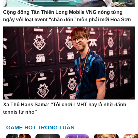
Cộng đồng Tân Thiên Long Mobile VNG nóng từng
ngày với loạt event “chào đón” môn phái mới Hoa Sơn
Xạ Thủ Hans Sama: “Tôi chơi LMHT hay là nhờ đánh
tennis từ nhỏ”
GAME HOT TRONG TUẦN