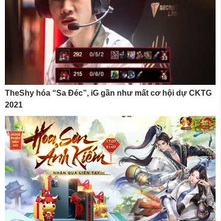
TheShy hóa “Sa Đéc”, iG gần như mất cơ hội dự CKTG
2021