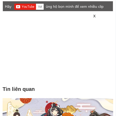
Hãy
ủng hộ bọn mình để xem nhiều clip
game mới hơn nhé!
X
Tin liên quan