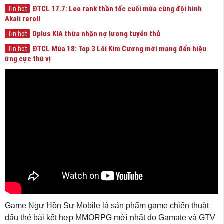
ĐTCL 17.7: Leo rank thần tốc cuối mùa cùng đội hình
Tin hot
Akali reroll
Dplus KIA thừa nhận nợ lương tuyển thủ
Tin hot
ĐTCL Mùa 18: Top 3 Lõi Kim Cương mới mang đến hiệu
Tin hot
ứng cực thú vị
Game Ngự Hồn Sư Mobile là sản phẩm game chiến thuật
đấu thẻ bài kết hợp MMORPG mới nhất do Gamate và GTV