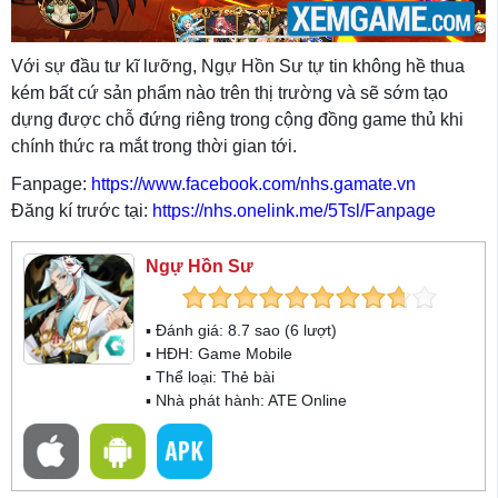
Với sự đầu tư kĩ lưỡng, Ngự Hồn Sư tự tin không hề thua
kém bất cứ sản phẩm nào trên thị trường và sẽ sớm tạo
dựng được chỗ đứng riêng trong cộng đồng game thủ khi
chính thức ra mắt trong thời gian tới.
Fanpage:
https://www.facebook.com/nhs.gamate.vn
Đăng kí trước tại:
https://nhs.onelink.me/5Tsl/Fanpage
Ngự Hồn Sư
▪ Đánh giá:
8.7
sao (
6
lượt)
▪ HĐH:
Game Mobile
▪ Thể loại:
Thẻ bài
▪ Nhà phát hành: ATE Online