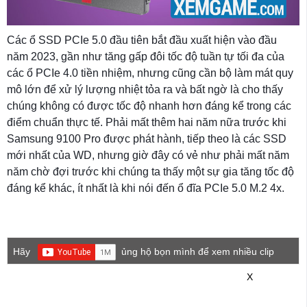
Các ổ SSD PCIe 5.0 đầu tiên bắt đầu xuất hiện vào đầu
năm 2023, gần như tăng gấp đôi tốc độ tuần tự tối đa của
các ổ PCIe 4.0 tiền nhiệm, nhưng cũng cần bộ làm mát quy
mô lớn để xử lý lượng nhiệt tỏa ra và bất ngờ là cho thấy
chúng không có được tốc độ nhanh hơn đáng kể trong các
điểm chuẩn thực tế. Phải mất thêm hai năm nữa trước khi
Samsung 9100 Pro được phát hành, tiếp theo là các SSD
mới nhất của WD, nhưng giờ đây có vẻ như phải mất năm
năm chờ đợi trước khi chúng ta thấy một sự gia tăng tốc độ
đáng kể khác, ít nhất là khi nói đến ổ đĩa PCIe 5.0 M.2 4x.
Hãy
ủng hộ bọn mình để xem nhiều clip
game mới hơn nhé!
X