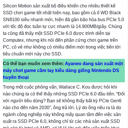
Silicon Motion sản xuất bộ điều khiển cho nhiều thiết kế
SSD chơi game tốt nhất hiện nay, bao gồm cả ổ WD Black
SN8100 siêu nhanh mới, hiện đã gần bão hòa bus PCIe 5.0
với tốc độ đọc tuần tự cực nhanh là 14.900MB/giây. Chúng
ta cũng đã thấy một SSD PCIe 6.0 được trình diễn tại
Computex, nhưng khi nói đến phần cứng chơi game trên
PC, có vẻ như không có nhiều điểm mới trong việc tiến tới
tiêu chuẩn mới này cho SSD.
Có thể bạn muốn xem thêm:
Ayaneo đang sản xuất một
máy chơi game cầm tay kiểu dáng giống Nintendo DS
huyền thoại
Trong một cuộc phỏng vấn, Wallace C. Kou được hỏi khi
nào chúng ta có thể thấy những SSD PCIe 6.0 đầu tiên. “Đối
với người tiêu dùng? Bạn sẽ không thấy bất kỳ PCIe Gen6
nào cho đến năm 2030”, ông trả lời. Lý do ông nêu ra là do
ngành công nghiệp này không mấy quan tâm đến việc sản
xuất ra SSD PCIe 6.0, không chỉ từ các nhà sản xuất SSD