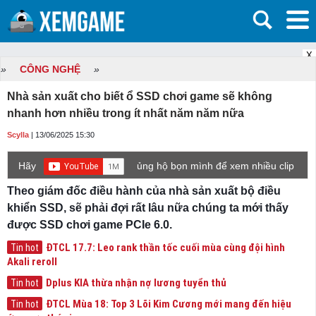
X
»
CÔNG NGHỆ
»
Nhà sản xuất cho biết ổ SSD chơi game sẽ không
nhanh hơn nhiều trong ít nhất năm năm nữa
Scylla
| 13/06/2025 15:30
Hãy
ủng hộ bọn mình để xem nhiều clip
game mới hơn nhé!
Theo giám đốc điều hành của nhà sản xuất bộ điều
khiển SSD, sẽ phải đợi rất lâu nữa chúng ta mới thấy
được SSD chơi game PCIe 6.0.
ĐTCL 17.7: Leo rank thần tốc cuối mùa cùng đội hình
Tin hot
Akali reroll
Dplus KIA thừa nhận nợ lương tuyển thủ
Tin hot
ĐTCL Mùa 18: Top 3 Lõi Kim Cương mới mang đến hiệu
Tin hot