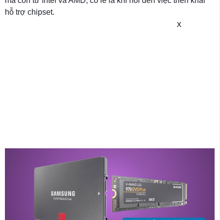
mà còn từ Intel và AMD, có lẽ là khi nói đến việc triển khai
hỗ trợ chipset.
X