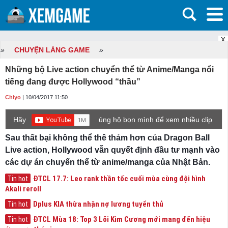
X
»
CHUYỆN LÀNG GAME
»
Những bộ Live action chuyển thể từ Anime/Manga nổi
tiếng đang được Hollywood “thầu”
Chiyo
| 10/04/2017 11:50
Hãy
ủng hộ bọn mình để xem nhiều clip
game mới hơn nhé!
Sau thất bại không thể thê thảm hơn của Dragon Ball
Live action, Hollywood vẫn quyết định đầu tư mạnh vào
các dự án chuyển thể từ anime/manga của Nhật Bản.
ĐTCL 17.7: Leo rank thần tốc cuối mùa cùng đội hình
Tin hot
Akali reroll
Dplus KIA thừa nhận nợ lương tuyển thủ
Tin hot
ĐTCL Mùa 18: Top 3 Lõi Kim Cương mới mang đến hiệu
Tin hot