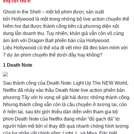
ứng cực thú vị
Ghost in the Shell – một bộ phim được sản xuất
bởi Hollywood là một trong những bộ live action chuyển thể
hiếm hoi đạt được thành công trên cả phương diện nội
dung lẫn doanh thu. Tuy nhiên, khán giả vẫn còn vô cùng
ám ảnh với Dragon Ball phiên bản của Hollywood.
Liệu Hollywood có thể xóa đi vết nhơ đã đeo bám mình với
7 dự án phim chuyển thể dưới đây hay không?
1
Death Note
Sau thành công của Death Note: Light Up The NEW World,
Netflix đã nhảy vào thầu Death Note live action phiên bản
phương Tây với hi vọng sẽ gặt hái được những thành công.
Nhưng thành công vẫn còn là câu chuyện ở tương lai, còn
ở hiện tại, sau khi giới thiệu dàn diễn viên tham gia bộ
phim Death Note của Netflix đang nhận “đủ gạch đá” từ
người hâm mộ bởi vì thay đổi quá nhanh chóng hình tượng
của ba nhân vật chính gồm: Light, L, và Misa. Đặc biệt