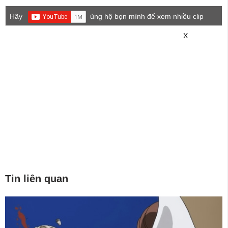
Hãy
ủng hộ bọn mình để xem nhiều clip
game mới hơn nhé!
X
Tin liên quan