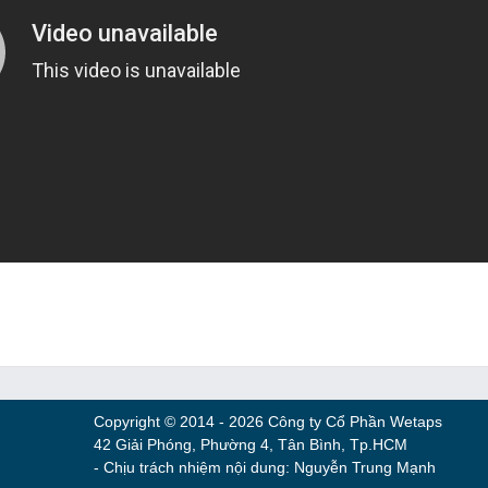
Copyright © 2014 - 2026 Công ty Cổ Phần Wetaps
42 Giải Phóng, Phường 4, Tân Bình, Tp.HCM
- Chịu trách nhiệm nội dung: Nguyễn Trung Mạnh