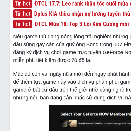
Tin hot
ĐTCL 17.7: Leo rank thần tốc cuối mùa c
Tin hot
Dplus KIA thừa nhận nợ lương tuyển thủ
Tin hot
ĐTCL Mùa 18: Top 3 Lõi Kim Cương mới 
Nếu game thủ đang nóng lòng trải nghiệm những 
đấu súng gay cấn của quý ông Bond trong 007 First
đăng ký dịch vụ chơi game trực tuyến GeForce N
miễn phí, tiết kiệm được 70 đô la.
Mặc dù còn vài ngày nữa mới đến ngày phát hành 
để thêm tựa game này vào dịch vụ phân phối game 
game ở bất cứ đâu trên thế giới nhờ công nghệ t
nhưng nếu bạn đang cân nhắc sử dụng dịch vụ này,