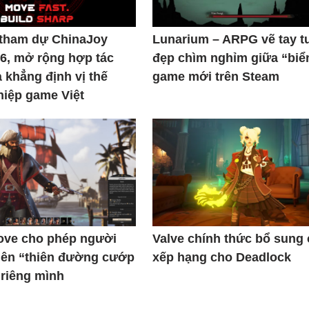
 tham dự ChinaJoy
Lunarium – ARPG vẽ tay t
6, mở rộng hợp tác
đẹp chìm nghỉm giữa “biể
à khẳng định vị thế
game mới trên Steam
iệp game Việt
ove cho phép người
Valve chính thức bổ sung
nên “thiên đường cướp
xếp hạng cho Deadlock
 riêng mình