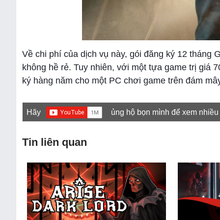
Về chi phí của dịch vụ này, gói đăng ký 12 tháng 
không hề rẻ. Tuy nhiên, với một tựa game trị giá 7
ký hàng năm cho một PC chơi game trên đám mây 
Hãy
ủng hộ bọn mình để xem nhiều
Tin liên quan