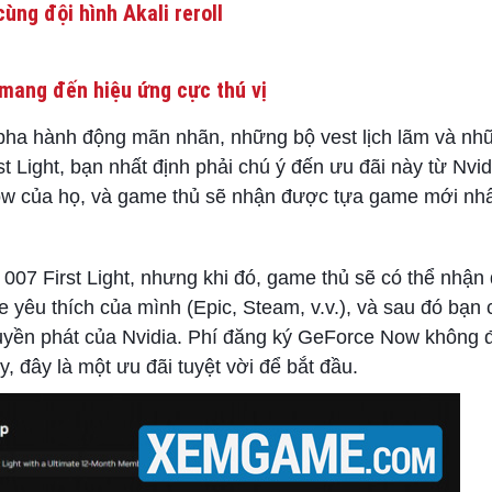
ùng đội hình Akali reroll
mang đến hiệu ứng cực thú vị
pha hành động mãn nhãn, những bộ vest lịch lãm và n
 Light, bạn nhất định phải chú ý đến ưu đãi này từ Nvid
ow của họ, và game thủ sẽ nhận được tựa game mới nhấ
007 First Light, nhưng khi đó, game thủ sẽ có thể nhậ
yêu thích của mình (Epic, Steam, v.v.), và sau đó bạn 
ruyền phát của Nvidia. Phí đăng ký GeForce Now không 
 đây là một ưu đãi tuyệt vời để bắt đầu.