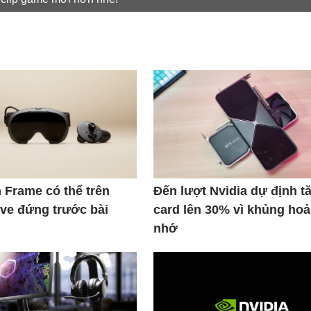
 Frame có thể trên
Đến lượt Nvidia dự định t
lve đứng trước bài
card lên 30% vì khủng ho
nhớ