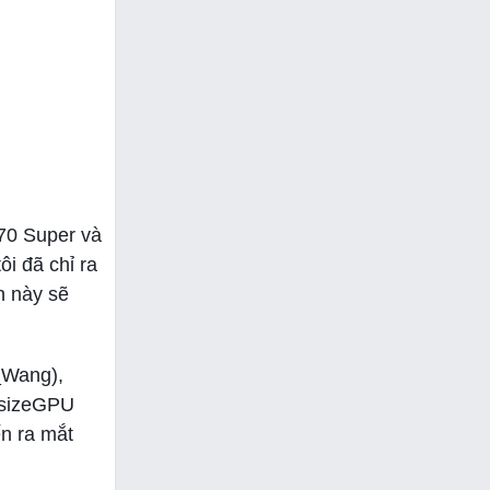
70 Super và
i đã chỉ ra
​​này sẽ
_Wang),
GAsizeGPU
 ​​ra mắt