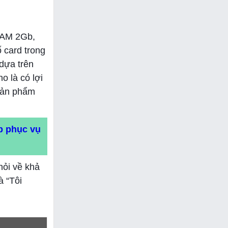
VRAM 2Gb,
 card trong
dựa trên
 là có lợi
 sản phẩm
ip phục vụ
hỏi về khả
à “Tôi