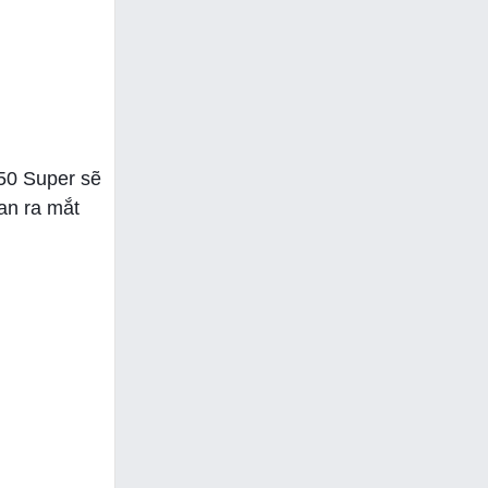
50 Super sẽ
ian ra mắt