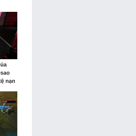
của
 sao
tệ nạn