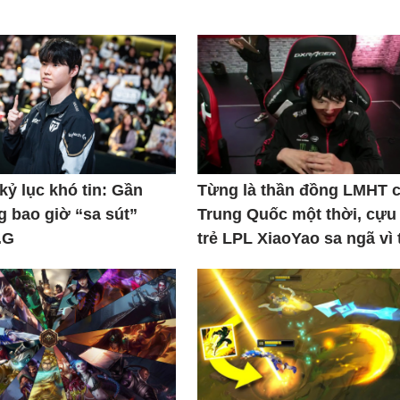
kỷ lục khó tin: Gần
Từng là thần đồng LMHT 
 bao giờ “sa sút”
Trung Quốc một thời, cựu
.G
trẻ LPL XiaoYao sa ngã vì 