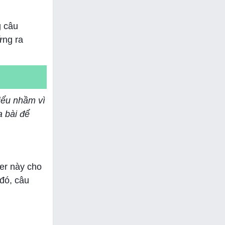
g câu
ứng ra
iểu nhầm vì
 bài để
er này cho
đó, câu