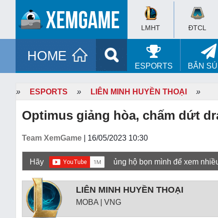
LMHT
ĐTCL
HOME
ESPORTS
BẮN S
»
ESPORTS
»
LIÊN MINH HUYỀN THOẠI
»
Optimus giảng hòa, chấm dứt d
Team XemGame
| 16/05/2023 10:30
Hãy
ủng hộ bọn mình để xem nhiề
LIÊN MINH HUYỀN THOẠI
MOBA | VNG