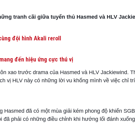
những tranh cãi giữa tuyển thủ Hasmed và HLV Jacki
ùng đội hình Akali reroll
mang đến hiệu ứng cực thú vị
ôn xao trước drama của Hasmed và HLV Jackiewind. T
ch vị HLV này có những lời vu khống mình về việc chỉ tr
 Hasmed đã có một mùa giải kém phong độ khiến SGB “
 đã phải có những điều chỉnh khi hướng lối đánh xuốn