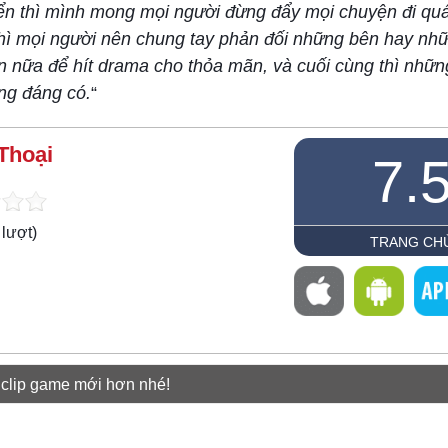
n thì mình mong mọi người đừng đẩy mọi chuyện đi quá
thì mọi người nên chung tay phản đối những bên hay nh
n nữa để hít drama cho thỏa mãn, và cuối cùng thì nhữn
ông đáng có.
“
Thoại
7.
lượt)
TRANG CH
 clip game mới hơn nhé!