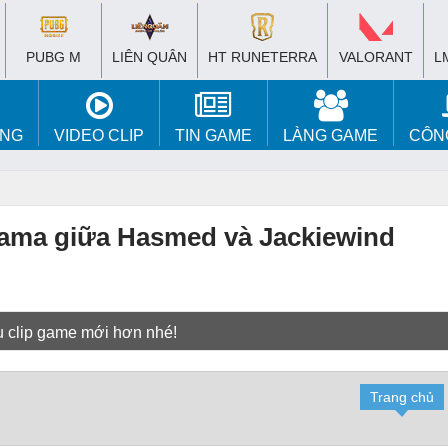
PUBG M
LIÊN QUÂN
HT RUNETERRA
VALORANT
L
ÚNG
VIDEO CLIP
TIN GAME
LÀNG GAME
CÔN
rama giữa Hasmed và Jackiewind
u clip game mới hơn nhé!
Trang chủ