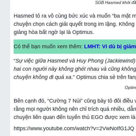
SGB Hasmed khởi đầu
Hasmed tỏ ra vô cùng bức xúc và muốn “ba mặt mộ
chuyện chọn cách giải quyết trong im lặng. Không 
giảng hòa bất ngờ lại là Optimus.
Có thể bạn muốn xem thêm:
LMHT: Vi dù bị giả
“
Sự việc giữa Hasmed và Huy Phong (Jackiewind) t
hai con người này không ghét nhau và cũng không
chuyện không đi quá xa
.” Optimus chia sẻ trên fa
Optim
Bên cạnh đó, “Cường 7 Núi” cũng bày tỏ đôi điều
rằng mọi người không nên chỉ trích quá nhiều, dẫ
chuyện liên quan đến tuyển thủ EGO được xem là v
https://www.youtube.com/watch?v=2VwNoIfG1JQ