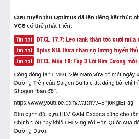
Cựu tuyển thủ Optimus đã lên tiếng kết thúc 
VCS có thể phát triển.
Tin hot
ĐTCL 17.7: Leo rank thần tốc cuối mùa c
Tin hot
Dplus KIA thừa nhận nợ lương tuyển thủ
Tin hot
ĐTCL Mùa 18: Top 3 Lõi Kim Cương mới 
Cộng đồng fan LMHT Việt Nam vừa có một ngày x
Đường Trên của Saigon Buffalo đã đăng bài chỉ trí
Shogun “bán độ”.
https://www.youtube.com/watch?v=8nj0KgiEFdg
Bên cạnh đó, cựu HLV GAM Esports cũng cho rằng
Chính điều này khiến HLV người Hàn Quốc của đội
Đường Dưới.