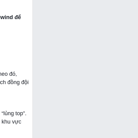
ewind để
heo đó,
ích đồng đội
lủng top”.
g khu vực