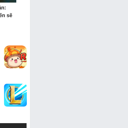
ận:
ến sẽ