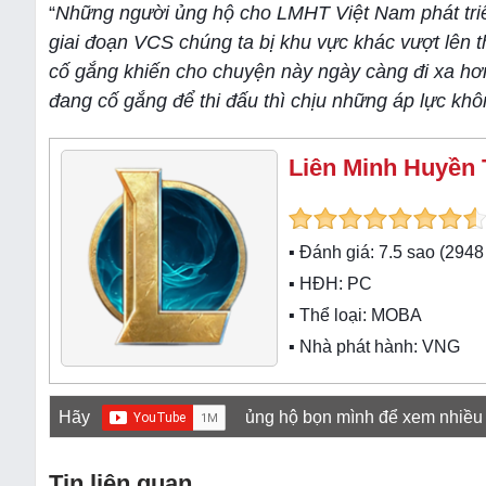
“
Những người ủng hộ cho LMHT Việt Nam phát triể
giai đoạn VCS chúng ta bị khu vực khác vượt lên 
cố gắng khiến cho chuyện này ngày càng đi xa hơ
đang cố gắng để thi đấu thì chịu những áp lực kh
Liên Minh Huyền 
▪ Đánh giá:
7.5
sao (
2948
▪ HĐH:
PC
▪ Thể loại:
MOBA
▪ Nhà phát hành: VNG
Hãy
ủng hộ bọn mình để xem nhiều
Tin liên quan