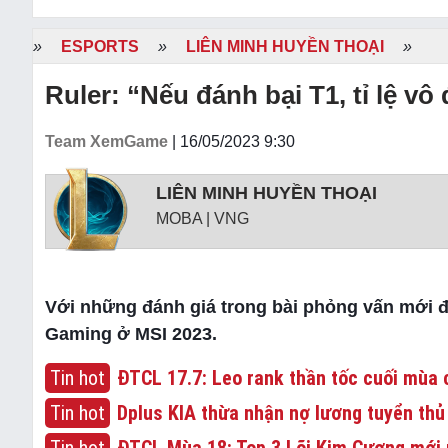
»
ESPORTS
»
LIÊN MINH HUYỀN THOẠI
»
Ruler: “Nếu đánh bại T1, tỉ lệ vô
Team XemGame
| 16/05/2023 9:30
LIÊN MINH HUYỀN THOẠI
MOBA | VNG
Với những đánh giá trong bài phỏng vấn mới đâ
Gaming ở MSI 2023.
Tin hot
ĐTCL 17.7: Leo rank thần tốc cuối mùa c
Tin hot
Dplus KIA thừa nhận nợ lương tuyển thủ