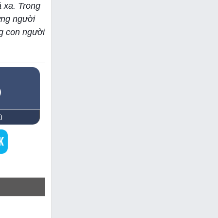
 xa. Trong
ững người
g con người
5
Ủ