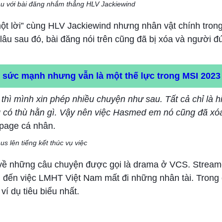
 với bài đăng nhắm thẳng HLV Jackiewind
t lời” cùng HLV Jackiewind nhưng nhân vật chính tron
lâu sau đó, bài đăng nói trên cũng đã bị xóa và người đ
m sức mạnh nhưng vẫn là một thế lực trong MSI 2023
hì mình xin phép nhiều chuyện như sau. Tất cả chỉ là h
 có thù hằn gì. Vậy nên việc Hasmed em nó cũng đã xóa
npage cá nhân.
us lên tiếng kết thúc vụ việc
 về những câu chuyện được gọi là drama ở VCS. Stream
n đến việc LMHT Việt Nam mất đi những nhân tài. Trong 
í dụ tiêu biểu nhất.