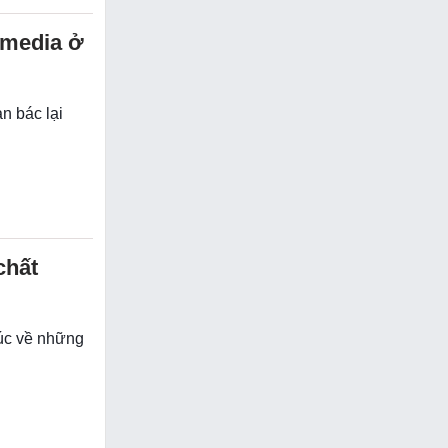
 media ở
n bác lại
chất
túc về những