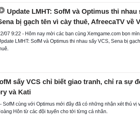
Update LMHT: SofM và Optimus thi nhau
Sena bị gạch tên vì cày thuê, AfreecaTV về 
2/07 9:22 - Hôm nay mời các bạn cùng Xemgame.com bọn mìn
pdate LMHT: SofM và Optimus thi nhau sấy VCS, Sena bị gạch 
huê.
fM sấy VCS chỉ biết giao tranh, chỉ ra sự đ
ry và Kati
- SofM cùng với Optimus mới đây đã có những nhận xét thú vị v
àng Hôn từ các đội tuyển cho tới từng cá nhân.