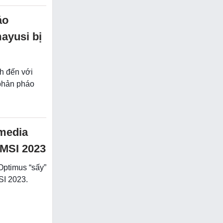
áo
ayusi bị
h đến với
 phản pháo
media
 MSI 2023
Optimus “sấy”
SI 2023.