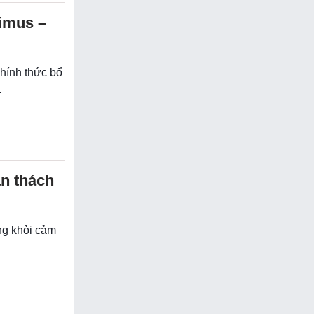
imus –
chính thức bổ
.
n thách
ng khỏi cảm