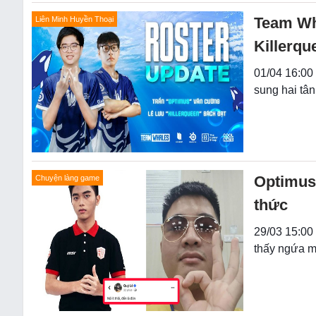
Team Wh
Liên Minh Huyền Thoại
Killerqu
01/04 16:00
sung hai tâ
Optimus
Chuyện làng game
thức
29/03 15:00
thấy ngứa mắ