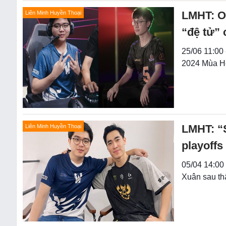
LMHT: Op
Liên Minh Huyền Thoại
“đệ tử” 
25/06 11:00
2024 Mùa Hè
LMHT: “
Liên Minh Huyền Thoại
playoff
05/04 14:00 
Xuân sau th