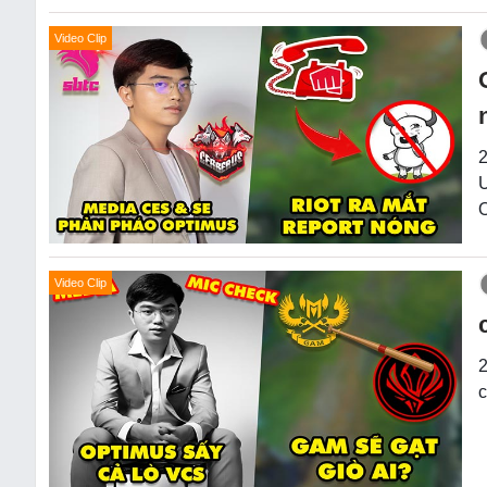
Video Clip
2
U
O
Video Clip
2
c