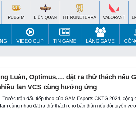
PUBG M
LIÊN QUÂN
HT RUNETERRA
VALORANT
L
ÚNG
VIDEO CLIP
TIN GAME
LÀNG GAME
CÔN
ng Luân, Optimus,… đặt ra thử thách nếu 
 nhiều fan VCS cùng hưởng ứng
 - Trước trận đấu tiếp theo của GAM Esports CKTG 2024, cộng 
am cùng nhau đặt ra thử thách cho bản thân nếu đội tuyển vư