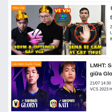
Video Clip
2
U
t
LMHT: So
Liên Minh Huyền Thoại
giữa Glo
21/07 14:30 
VCS 2023 Ho