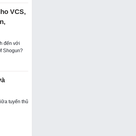
cho VCS,
n,
h đến với
AM Shogun?
và
giữa tuyển thủ