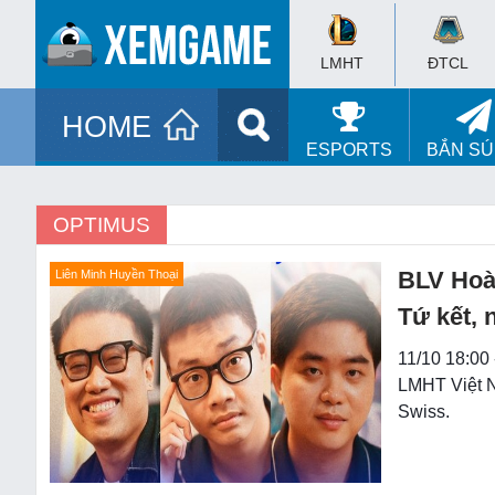
LMHT
ĐTCL
HOME
ESPORTS
BẮN S
OPTIMUS
BLV Hoà
Liên Minh Huyền Thoại
Tứ kết,
11/10 18:00
LMHT Việt N
Swiss.