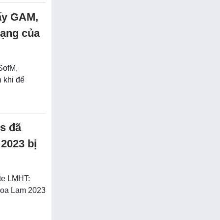
ấy GAM,
mạng của
SofM,
 khi để
s đã
2023 bị
te LMHT:
Hoa Lam 2023