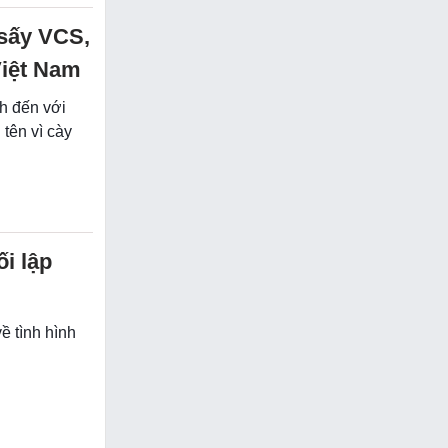
 sấy VCS,
Việt Nam
h đến với
tên vì cày
ối lập
ề tình hình