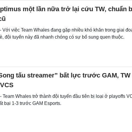
timus một lần nữa trở lại cứu TW, chuẩn b
cũ
 - Với việc Team Whales đang gặp nhiều khó khăn trong giai đ
, đội tuyển này đã nhanh chóng có sự bổ sung quen thuộc.
Song tấu streamer” bất lực trước GAM, TW 
s VCS
- Team Whales trở thành đội tuyển đầu tiên bị loại ở playoffs
ất bại 1-3 trước GAM Esports.