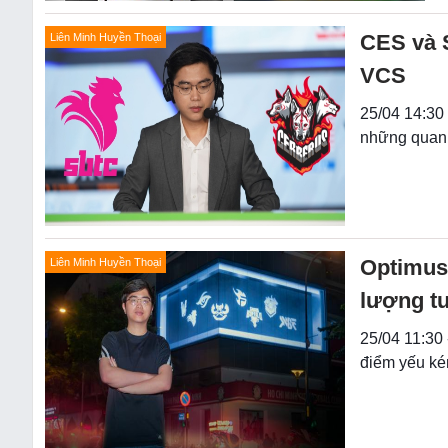
CES và 
Liên Minh Huyền Thoại
VCS
25/04 14:30
những quan 
Optimus
Liên Minh Huyền Thoại
lượng t
25/04 11:30
điểm yếu ké