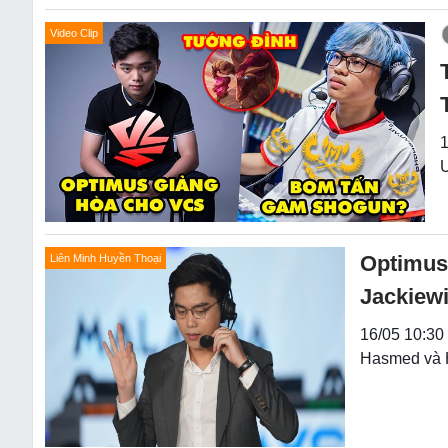
Video Clip
1
U
Optimus
Liên Minh Huyền Thoại
Jackiew
16/05 10:30 
Hasmed và H