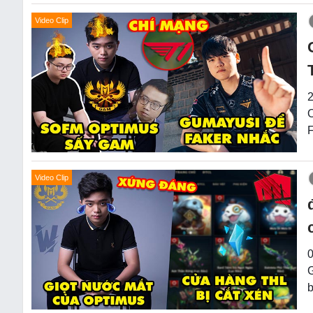
Video Clip
2
O
F
Video Clip
0
G
b