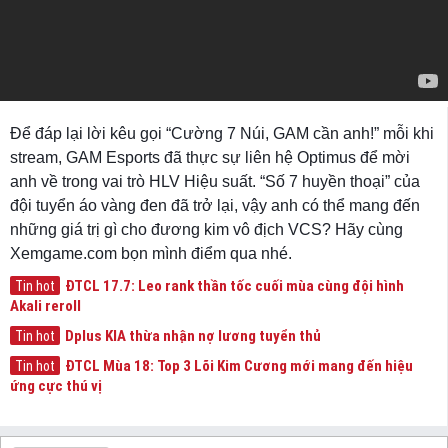
Để đáp lại lời kêu gọi “Cường 7 Núi, GAM cần anh!” mỗi khi
stream, GAM Esports đã thực sự liên hệ Optimus để mời
anh về trong vai trò HLV Hiệu suất. “Số 7 huyền thoại” của
đội tuyển áo vàng đen đã trở lại, vậy anh có thể mang đến
những giá trị gì cho đương kim vô địch VCS? Hãy cùng
Xemgame.com bọn mình điểm qua nhé.
ĐTCL 17.7: Leo rank thần tốc cuối mùa cùng đội hình
Tin hot
Akali reroll
Dplus KIA thừa nhận nợ lương tuyển thủ
Tin hot
ĐTCL Mùa 18: Top 3 Lõi Kim Cương mới mang đến hiệu
Tin hot
ứng cực thú vị