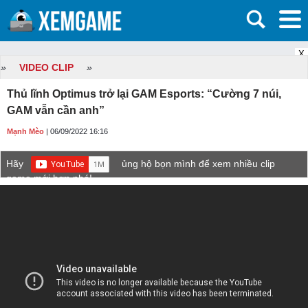
X
»
VIDEO CLIP
»
Thủ lĩnh Optimus trở lại GAM Esports: “Cường 7 núi,
GAM vẫn cần anh”
Mạnh Mèo
| 06/09/2022 16:16
Hãy
ủng hộ bọn mình để xem nhiều clip
game mới hơn nhé!