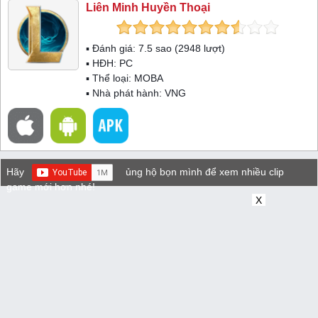
Liên Minh Huyền Thoại
▪ Đánh giá:
7.5
sao (
2948
lượt)
▪ HĐH:
PC
▪ Thể loại:
MOBA
▪ Nhà phát hành: VNG
Hãy
ủng hộ bọn mình để xem nhiều clip
game mới hơn nhé!
X