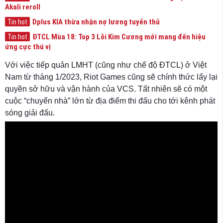
Akali reroll
Dplus KIA thừa nhận nợ lương tuyển thủ
Tin hot
ĐTCL Mùa 18: Top 3 Lõi Kim Cương mới mang đến hiệu
Tin hot
ứng cực thú vị
Với việc tiếp quản LMHT (cũng như chế độ ĐTCL) ở Việt
Nam từ tháng 1/2023, Riot Games cũng sẽ chính thức lấy lại
quyền sở hữu và vận hành của VCS. Tất nhiên sẽ có một
cuộc “chuyển nhà” lớn từ địa điểm thi đấu cho tới kênh phát
sóng giải đấu.