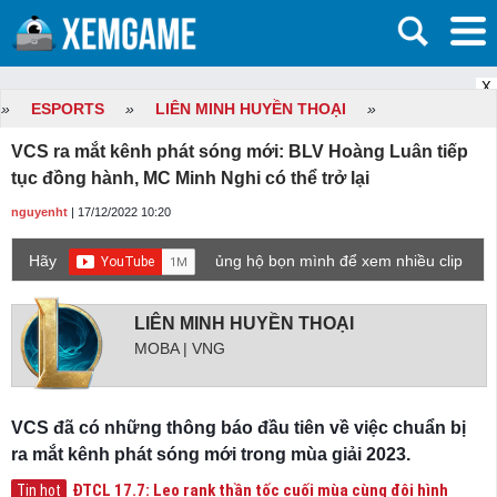
X
»
ESPORTS
»
LIÊN MINH HUYỀN THOẠI
»
VCS ra mắt kênh phát sóng mới: BLV Hoàng Luân tiếp
tục đồng hành, MC Minh Nghi có thể trở lại
nguyenht
| 17/12/2022 10:20
Hãy
ủng hộ bọn mình để xem nhiều clip
game mới hơn nhé!
LIÊN MINH HUYỀN THOẠI
MOBA | VNG
VCS đã có những thông báo đầu tiên về việc chuẩn bị
ra mắt kênh phát sóng mới trong mùa giải 2023.
ĐTCL 17.7: Leo rank thần tốc cuối mùa cùng đội hình
Tin hot