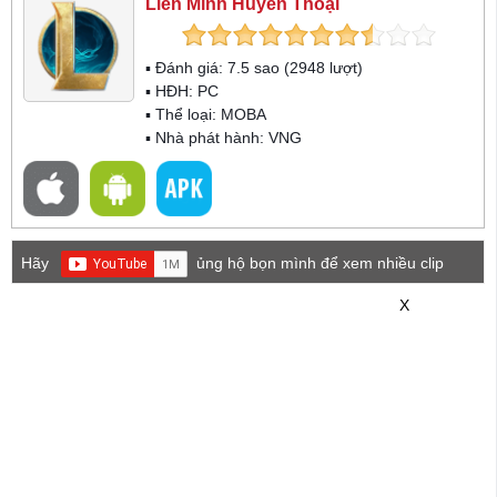
Liên Minh Huyền Thoại
▪ Đánh giá:
7.5
sao (
2948
lượt)
▪ HĐH:
PC
▪ Thể loại:
MOBA
▪ Nhà phát hành: VNG
Hãy
ủng hộ bọn mình để xem nhiều clip
game mới hơn nhé!
X