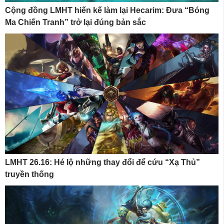
Cộng đồng LMHT hiến kế làm lại Hecarim: Đưa “Bóng
Ma Chiến Tranh” trở lại đúng bản sắc
LMHT 26.16: Hé lộ những thay đổi để cứu “Xạ Thủ”
truyền thống