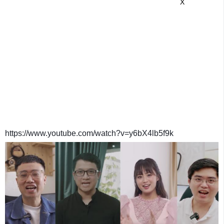
X
https://www.youtube.com/watch?v=y6bX4lb5f9k