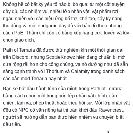
Không hề có bất kỳ yếu tố nào bị bỏ qua: từ một cốt truyện
đầy đủ, các nhiệm vụ, nhiều lớp nhân vật, vật phẩm rơi
ngẫu nhiên với các hiệu ứng bổ trợ, chế tạo, cây kỹ năng
thụ động và một endgame đầy đủ với bản đồ theo phong
cách PoE. Thậm chí còn có bảng xếp hạng trực tuyến và tùy
chọn giao dịch.
Path of Terraria đã được thử nghiệm kín một thời gian dài
trên Discord, nhưng ScottieKnowz hiện đang chuẩn bị mở
cửa rộng rãi hơn cho công chúng, và nó dường như đã sẵn
sàng cạnh tranh với Thorium và Calamity trong danh sách
các bản mod Terraria hay nhất.
Bạn sẽ bắt đầu hành trình của mình trong Path of Terraria
bằng cách chọn một trong bốn lớp nhân vật chính: cận
chiến, tầm xa, phép thuật hoặc triệu hồi sư. Mỗi lớp nhân vật
đều có NPC cố vấn riêng tại thị trấn khởi đầu Ravencrest,
người sẽ hướng dẫn bạn thực hiện nhiệm vụ chuyên biệt
đầu tiên.
X