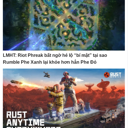
LMHT: Riot Phreak bất ngờ hé lộ “bí mật” tại sao
Rumble Phe Xanh lại khỏe hơn hẳn Phe Đỏ