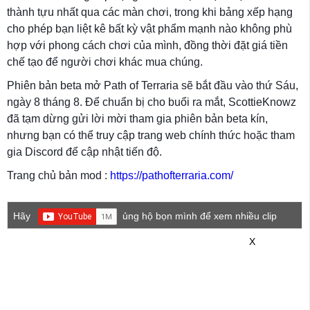
thành tựu nhất qua các màn chơi, trong khi bảng xếp hạng
cho phép bạn liệt kê bất kỳ vật phẩm mạnh nào không phù
hợp với phong cách chơi của mình, đồng thời đặt giá tiền
chế tạo để người chơi khác mua chúng.
Phiên bản beta mở Path of Terraria sẽ bắt đầu vào thứ Sáu,
ngày 8 tháng 8. Để chuẩn bị cho buổi ra mắt, ScottieKnowz
đã tạm dừng gửi lời mời tham gia phiên bản beta kín,
nhưng bạn có thể truy cập trang web chính thức hoặc tham
gia Discord để cập nhật tiến độ.
Trang chủ bản mod :
https://pathofterraria.com/
Hãy
ủng hộ bọn mình để xem nhiều clip
game mới hơn nhé!
X