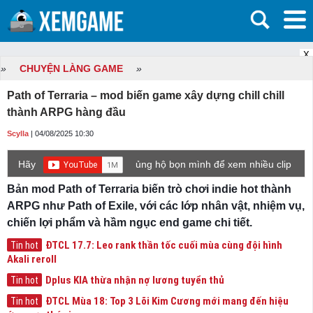
X
»
CHUYỆN LÀNG GAME
»
Path of Terraria – mod biến game xây dựng chill chill
thành ARPG hàng đầu
Scylla
| 04/08/2025 10:30
Hãy
ủng hộ bọn mình để xem nhiều clip
game mới hơn nhé!
Bản mod Path of Terraria
biến trò chơi indie hot thành
ARPG như Path of Exile, với các lớp nhân vật, nhiệm vụ,
chiến lợi phẩm và hầm ngục end game chi tiết.
ĐTCL 17.7: Leo rank thần tốc cuối mùa cùng đội hình
Tin hot
Akali reroll
Dplus KIA thừa nhận nợ lương tuyển thủ
Tin hot
ĐTCL Mùa 18: Top 3 Lõi Kim Cương mới mang đến hiệu
Tin hot