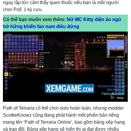
ngay lập tức cảm thấy quen thuộc nếu bạn là một người
chơi PoE 1 kỳ cựu.
Có thể bạn muốn xem thêm:
Nữ MC Kitty diện áo ngủ
hờ hững khiến fan nam điêu đứng
Path of Terraria có thể chơi solo hoàn toàn, nhưng modder
ScottieKnowz cũng đang phát hành một phiên bản riêng
mang tên ‘Path of Terraria Online’, bao gồm bảng xếp hạng
và trao đổi. Bảng xếp hạng sẽ hiển thị ai đạt được nhiều