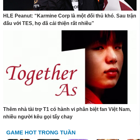
HLE Peanut: “Karmine Corp là một đối thủ khó. Sau trận
đấu với TES, họ đã cải thiện rất nhiều”
Thêm nhà tài trợ T1 có hành vi phân biệt fan Việt Nam,
nhiều người kêu gọi tẩy chay
GAME HOT TRONG TUẦN