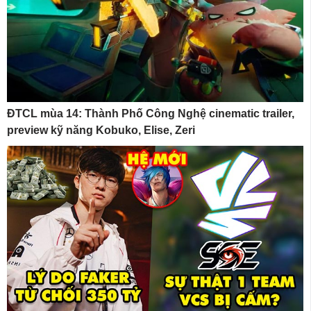
ĐTCL mùa 14: Thành Phố Công Nghệ cinematic trailer,
preview kỹ năng Kobuko, Elise, Zeri