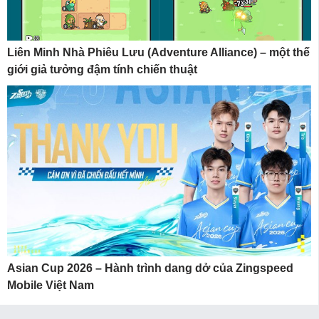
Liên Minh Nhà Phiêu Lưu (Adventure Alliance) – một thế
giới giả tưởng đậm tính chiến thuật
Asian Cup 2026 – Hành trình dang dở của Zingspeed
Mobile Việt Nam