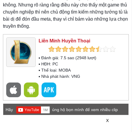
không. Nhưng rõ ràng rằng điều này cho thấy một game thủ
chuyên nghiệp thì nên chủ động tìm kiếm những tướng tủ là
bài dị để đón đầu meta, thay vì chỉ bám vào những lựa chọn
truyền thống.
Liên Minh Huyền Thoại
▪ Đánh giá:
7.5
sao (
2948
lượt)
▪ HĐH:
PC
▪ Thể loại:
MOBA
▪ Nhà phát hành: VNG
Hãy
ủng hộ bọn mình để xem nhiều clip
game mới hơn nhé!
X