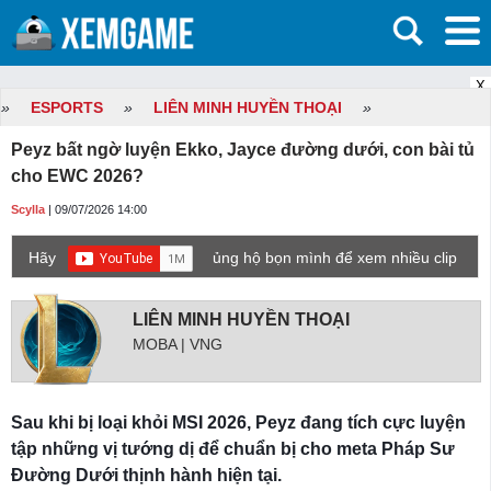
X
»
ESPORTS
»
LIÊN MINH HUYỀN THOẠI
»
Peyz bất ngờ luyện Ekko, Jayce đường dưới, con bài tủ
cho EWC 2026?
Scylla
| 09/07/2026 14:00
Hãy
ủng hộ bọn mình để xem nhiều clip
game mới hơn nhé!
LIÊN MINH HUYỀN THOẠI
MOBA | VNG
Sau khi bị loại khỏi MSI 2026, Peyz đang tích cực luyện
tập những vị tướng dị để chuẩn bị cho meta Pháp Sư
Đường Dưới thịnh hành hiện tại.