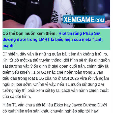
Có thể bạn muốn xem thêm :
Riot tin rằng Pháp Sư
đường dưới trong LMHT là biểu hiện của meta “lành
mạnh”
Dĩ nhiên, đây vẫn là những quân bài tiềm ẩn không ít rủi ro.
Khi từ bỏ một xạ thủ truyền thống, đội hình sẽ thiếu đi nguồn
sát thương vật lý ổn định ở giai đoạn cuối trận, chính đây là
điểm yếu khiến T1 bị G2 khắc chế hoàn toàn trong 2 ván
đấu đầu trong loạt BO5 của họ ở MSI 2026 vừa rồi và ngâm
ngùi bị loại sớm. Chính vì vậy, nếu T1 muốn sử dụng 2 vị
tướng này thì phải xem xét kỹ lại cách vận hành chiến thuật
của cả đội hình.
Hiện T1 vẫn chưa tiết lộ liệu Ekko hay Jayce Đường Dưới
có xuất hiện trên sân khấu chuyên nghiệp sắp tới hay