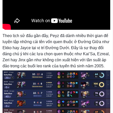
Theo lịch sử đấu gần đây, Peyz đã dành nhiều thời gian để
luyện tập những cái tên vốn quen thuộc ở Đường Giữa như
Ekko hay Jayce tại vị trí Đường Dưới. Đây là sự thay đổi
đáng chú ý khi các lựa chọn quen thuộc như Kai’Sa, Ezreal,
Zeri hay Jinx gần như không còn xuất hiện với tần suất áp
đảo trong các buổi leo rank của tuyển thủ sinh năm 2005.