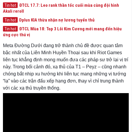
ĐTCL 17.7: Leo rank thần tốc cuối mùa cùng đội hình
Tin hot
Akali reroll
Dplus KIA thừa nhận nợ lương tuyển thủ
Tin hot
ĐTCL Mùa 18: Top 3 Lõi Kim Cương mới mang đến hiệu
Tin hot
ứng cực thú vị
Meta Đường Dưới đang trở thành chủ đề được quan tâm
bậc nhất của Liên Minh Huyền Thoại sau khi Riot Games
liên tục khẳng định mong muốn đưa các pháp sư trở lại vị trí
này. Trong bối cảnh đó, xạ thủ của T1 – Peyz – cũng nhanh
chóng bắt nhịp xu hướng khi liên tục mang những vị tướng
“lạ” vào các trận đấu xếp hạng đơn, thay vì chỉ trung thành
với các xạ thủ truyền thống.