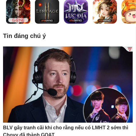
Tin đáng chú ý
BLV gây tranh cãi khi cho rằng nếu có LMHT 2 sớm thì
Chovy đã thành GOAT