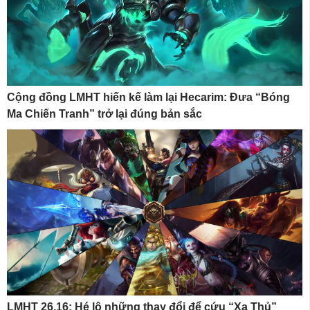
Cộng đồng LMHT hiến kế làm lại Hecarim: Đưa “Bóng
Ma Chiến Tranh” trở lại đúng bản sắc
LMHT 26.16: Hé lộ những thay đổi để cứu “Xạ Thủ”