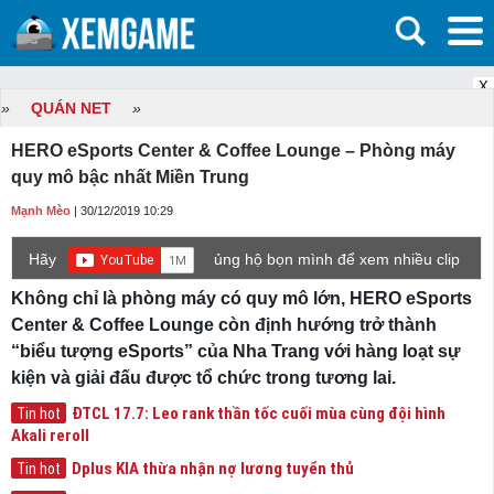
X
»
QUÁN NET
»
HERO eSports Center & Coffee Lounge – Phòng máy
quy mô bậc nhất Miền Trung
Mạnh Mèo
| 30/12/2019 10:29
Hãy
ủng hộ bọn mình để xem nhiều clip
game mới hơn nhé!
Không chỉ là phòng máy có quy mô lớn, HERO eSports
Center & Coffee Lounge còn định hướng trở thành
“biểu tượng eSports” của Nha Trang với hàng loạt sự
kiện và giải đấu được tổ chức trong tương lai.
ĐTCL 17.7: Leo rank thần tốc cuối mùa cùng đội hình
Tin hot
Akali reroll
Dplus KIA thừa nhận nợ lương tuyển thủ
Tin hot