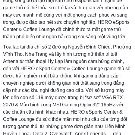
song song đó là tạo một sân chơi eSports lành mạnh để
game thủ có thể thỏa sức trổ tài và thư giãn với những dàn
máy cực mạnh mẽ cùng với một phong cách phục vụ sang
trọng, được đào tạo hết sức chuyên nghiệp, HERO eSports
Center & Coffee Lounge đã chính thức ra mắt game thủ
thành phố biển như ngọn hải đăng soi sáng một vùng trời.
Tọa lạc tại địa chỉ số 2 đường Nguyễn Đình Chiểu, Phường
Vĩnh Thọ, Nha Trang và lấy hình tượng nữ thần trí tuệ
Athena từ thần thoại Hy Lạp làm nguồn cảm hứng chính,
đến với HERO eSport Center & Coffee Lounge game thủ sẽ
được trải nghiệm một bầu không khí gaming đẳng cấp –
chuyên nghiệp dưới không gian nội thất sang trọng đẳng
cấp như các khu nghỉ dưỡng cao cấp. Với số lượng máy
lên đến con số 119 máy được trang bị “sơ sơ” VGA RTX
2070 & Màn hình cong MSI Gaming Optix 32″ 165Hz với
các chuẩn cấu hình khác nhau, HERO eSports Center &
Coffee Lounge đủ sức thỏa mãn mọi nhu cầu của từng đối
tượng game thủ, từ những game đơn giản như Liên Minh
Huyền Thoại, Dota 2, Overwatch, Apex Legends,… đến