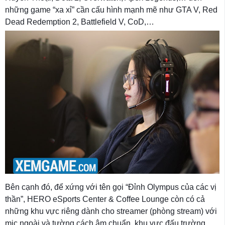
những game “xa xỉ” cần cấu hình mạnh mẽ như GTA V, Red
Dead Redemption 2, Battlefield V, CoD,…
Bên cạnh đó, để xứng với tên gọi “Đỉnh Olympus của các vị
thần”, HERO eSports Center & Coffee Lounge còn có cả
những khu vực riêng dành cho streamer (phòng stream) với
mic ngoài và tường cách âm chuẩn, khu vực đấu trường