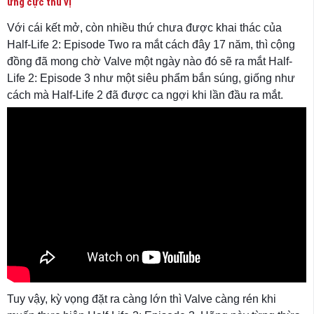
ứng cực thú vị
Với cái kết mở, còn nhiều thứ chưa được khai thác của
Half-Life 2: Episode Two ra mắt cách đây 17 năm, thì cộng
đồng đã mong chờ Valve một ngày nào đó sẽ ra mắt Half-
Life 2: Episode 3 như một siêu phẩm bắn súng, giống như
cách mà Half-Life 2 đã được ca ngợi khi lần đầu ra mắt.
Tuy vậy, kỳ vọng đặt ra càng lớn thì Valve càng rén khi