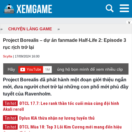
X
»
CHUYỆN LÀNG GAME
»
Project Borealis – dự án fanmade Half-Life 2: Episode 3
rục rịch trở lại
Scylla
| 17/09/2024 16:00
Hãy
ủng hộ bọn mình để xem nhiều clip
game mới hơn nhé!
Project Borealis đã phát hành một đoạn giới thiệu ngắn
mới, đưa người chơi trở lại những con phố mới phủ đầy
tuyết của Ravenholm.
ĐTCL 17.7: Leo rank thần tốc cuối mùa cùng đội hình
Tin hot
Akali reroll
Dplus KIA thừa nhận nợ lương tuyển thủ
Tin hot
ĐTCL Mùa 18: Top 3 Lõi Kim Cương mới mang đến hiệu
Tin hot