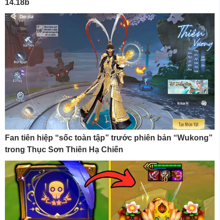
14.18b
Fan tiên hiệp “sốc toàn tập” trước phiên bản “Wukong”
trong Thục Sơn Thiên Hạ Chiến