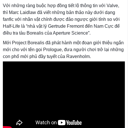
Với những ràng buộc hợp đồng tiết lộ thông tin với Valve,
thì Marc Laidlaw đã viết những bản thảo này dưới dạng
fanfic với nhân vật chính được đảo ngược giới tính so với
Half-Life là “nhà vật lý Gertrude Fremont đến Nam Cực để
điều tra tàu Borealis của Aperture Science”.
Mới Project Borealis đã phát hành một đoạn giới thiệu ngắn
mới cho với tên gọi Prologue, đưa người chơi trở lại những
con phố mới phủ đầy tuyết của Ravenholm.