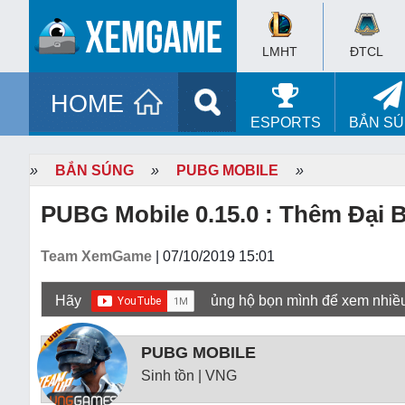
LMHT
ĐTCL
HOME
ESPORTS
BẮN S
»
BẮN SÚNG
»
PUBG MOBILE
»
PUBG Mobile 0.15.0 : Thêm Đại 
Team XemGame
| 07/10/2019 15:01
Hãy
ủng hộ bọn mình để xem nhiề
PUBG MOBILE
Sinh tồn | VNG