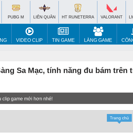
PUBG M
LIÊN QUÂN
HT RUNETERRA
VALORANT
L
ÚNG
VIDEO CLIP
TIN GAME
LÀNG GAME
CÔN
Bàng Sa Mạc, tính năng đu bám trên
u clip game mới hơn nhé!
Trang chủ