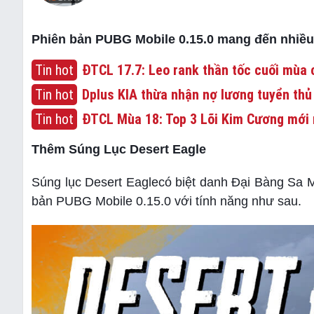
Phiên bản PUBG Mobile 0.15.0 mang đến nhiều t
Tin hot
ĐTCL 17.7: Leo rank thần tốc cuối mùa c
Tin hot
Dplus KIA thừa nhận nợ lương tuyển thủ
Tin hot
ĐTCL Mùa 18: Top 3 Lõi Kim Cương mới 
Thêm Súng Lục Desert Eagle
Súng lục Desert Eaglecó biệt danh Đại Bàng Sa M
bản PUBG Mobile 0.15.0 với tính năng như sau.