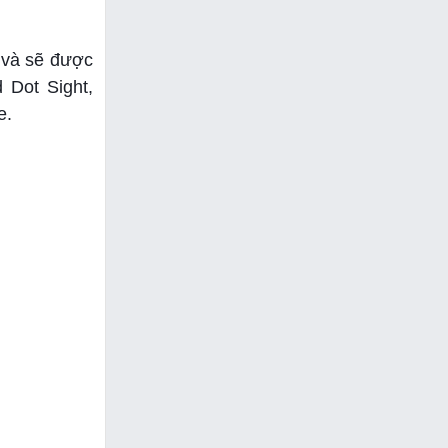
 và sẽ được
 Dot Sight,
e.