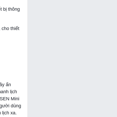
t bị thông
 cho thiết
gây ấn
anh lịch
PISEN Mini
Người dùng
 lịch xa.