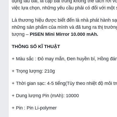
dụng lâu dài, là cặp bài trùng không thể tách rời v
việc lựa chọn, những yêu cầu phải có đối với mộ
Là thương hiệu được biết đến là nhà phát hành sạ
những sản phẩm của mình và đã tung ra thị trường
tượng –
PISEN Mini Mirror 10.000 mAh.
THÔNG SỐ KĨ THUẬT
+ Màu sắc : Đỏ may mắn, Đen huyền bí, Hồng đá
+ Trọng lượng: 210g
+ Thời gian sạc: 4-5 tiếng(Tùy theo nhiệt độ môi t
+ Dung lượng Pin (mAh): 10000
+ Pin : Pin Li-polymer