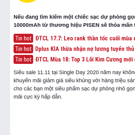
Nếu đang tìm kiếm một chiếc sạc dự phòng gọn
10000mAh từ thương hiệu PISEN sẽ thỏa mãn t
Tin hot
ĐTCL 17.7: Leo rank thần tốc cuối mùa c
Tin hot
Dplus KIA thừa nhận nợ lương tuyển thủ
Tin hot
ĐTCL Mùa 18: Top 3 Lõi Kim Cương mới 
Siêu sale 11.11 tại Single Day 2020 năm nay khôn
khuyến mãi giảm giá siêu khủng với hàng triệu sả
cho các bạn một siêu phẩm sạc dự phòng nhỏ gọn
mãi cực kỳ hấp dẫn.