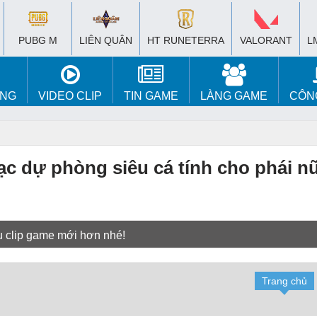
PUBG M
LIÊN QUÂN
HT RUNETERRA
VALORANT
L
ÚNG
VIDEO CLIP
TIN GAME
LÀNG GAME
CÔN
c dự phòng siêu cá tính cho phái n
u clip game mới hơn nhé!
Trang chủ