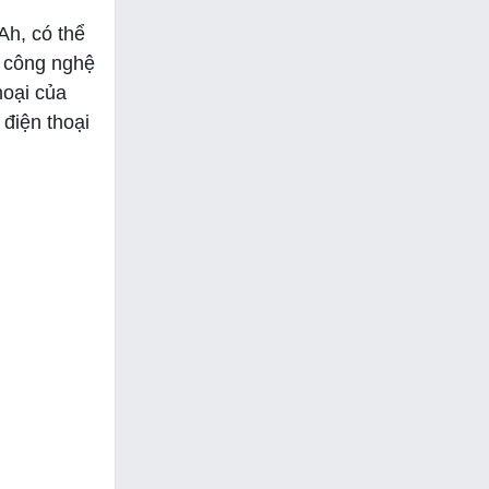
h, có thể
h công nghệ
hoại của
 điện thoại