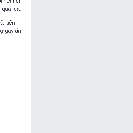
ọi nơi nên
 qua loa.
ải tiến
sự gây ấn