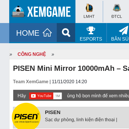
LMHT
ĐTCL
HOME
ESPORTS
BẮN S
»
CÔNG NGHỆ
»
PISEN Mini Mirror 10000mAh – Sạ
Team XemGame
| 11/11/2020 14:20
Hãy
ủng hộ bọn mình để xem nhiề
PISEN
Sạc dự phòng, linh kiện điện thoại |