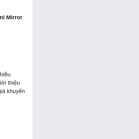
ni Mirror
nhiều
ới thiệu
giá khuyến