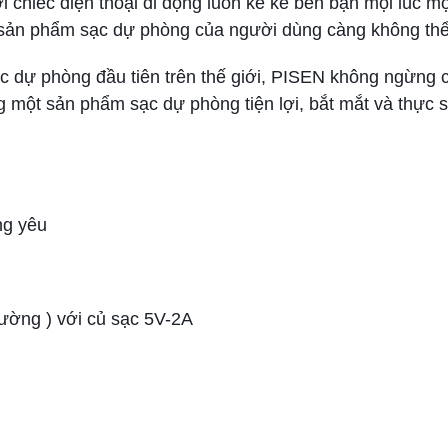
ới chiếc điện thoại di động luôn kè kè bên bạn mọi lúc m
t sản phẩm sạc dự phòng của người dùng càng không thể
c dự phòng đầu tiên trên thế giới, PISEN không ngừng c
 một sản phẩm sạc dự phòng tiện lợi, bắt mắt và thực 
ng yêu
rường ) với củ sạc 5V-2A