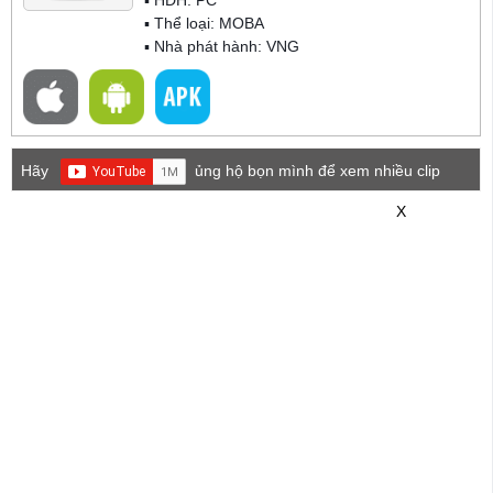
▪ Thể loại:
MOBA
▪ Nhà phát hành: VNG
Hãy
ủng hộ bọn mình để xem nhiều clip
game mới hơn nhé!
X