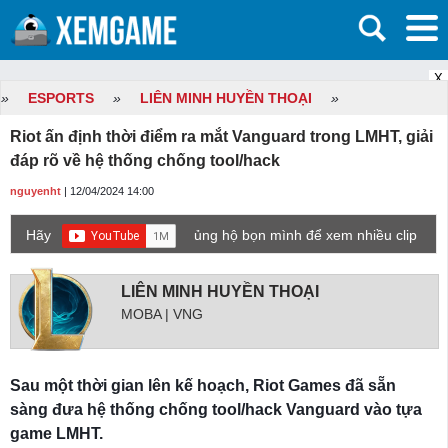
X
»
ESPORTS
»
LIÊN MINH HUYỀN THOẠI
»
Riot ấn định thời điểm ra mắt Vanguard trong LMHT, giải
đáp rõ về hệ thống chống tool/hack
nguyenht
| 12/04/2024 14:00
Hãy
ủng hộ bọn mình để xem nhiều clip
game mới hơn nhé!
LIÊN MINH HUYỀN THOẠI
MOBA | VNG
Sau một thời gian lên kế hoạch, Riot Games đã sẵn
sàng đưa hệ thống chống tool/hack Vanguard vào tựa
game LMHT.