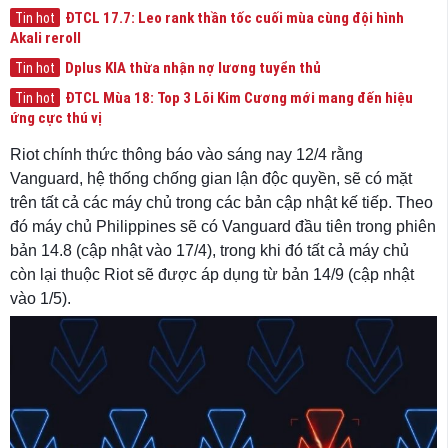
ĐTCL 17.7: Leo rank thần tốc cuối mùa cùng đội hình
Tin hot
Akali reroll
Dplus KIA thừa nhận nợ lương tuyển thủ
Tin hot
ĐTCL Mùa 18: Top 3 Lõi Kim Cương mới mang đến hiệu
Tin hot
ứng cực thú vị
Riot chính thức thông báo vào sáng nay 12/4 rằng
Vanguard, hệ thống chống gian lận độc quyền, sẽ có mặt
trên tất cả các máy chủ trong các bản cập nhật kế tiếp. Theo
đó máy chủ Philippines sẽ có Vanguard đầu tiên trong phiên
bản 14.8 (cập nhật vào 17/4), trong khi đó tất cả máy chủ
còn lại thuộc Riot sẽ được áp dụng từ bản 14/9 (cập nhật
vào 1/5).