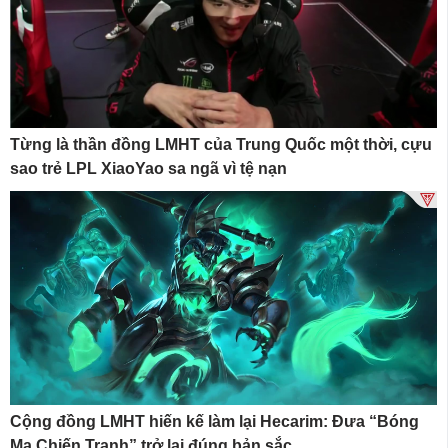
Từng là thần đồng LMHT của Trung Quốc một thời, cựu
sao trẻ LPL XiaoYao sa ngã vì tệ nạn
Cộng đồng LMHT hiến kế làm lại Hecarim: Đưa “Bóng
Ma Chiến Tranh” trở lại đúng bản sắc