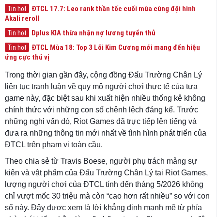
ĐTCL 17.7: Leo rank thần tốc cuối mùa cùng đội hình
Tin hot
Akali reroll
Dplus KIA thừa nhận nợ lương tuyển thủ
Tin hot
ĐTCL Mùa 18: Top 3 Lõi Kim Cương mới mang đến hiệu
Tin hot
ứng cực thú vị
Trong thời gian gần đây, cộng đồng Đấu Trường Chân Lý
liên tục tranh luận về quy mô người chơi thực tế của tựa
game này, đặc biệt sau khi xuất hiện nhiều thống kê không
chính thức với những con số chênh lệch đáng kể. Trước
những nghi vấn đó, Riot Games đã trực tiếp lên tiếng và
đưa ra những thông tin mới nhất về tình hình phát triển của
ĐTCL trên phạm vi toàn cầu.
Theo chia sẻ từ Travis Boese, người phụ trách mảng sự
kiện và vật phẩm của Đấu Trường Chân Lý tại Riot Games,
lượng người chơi của ĐTCL tính đến tháng 5/2026 không
chỉ vượt mốc 30 triệu mà còn “cao hơn rất nhiều” so với con
số này. Đây được xem là lời khẳng định mạnh mẽ từ phía