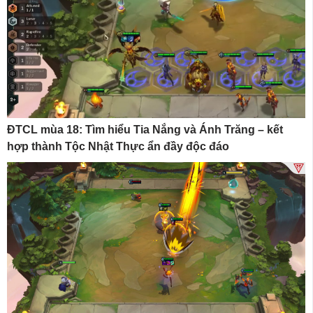
ĐTCL mùa 18: Tìm hiểu Tia Nắng và Ánh Trăng – kết
hợp thành Tộc Nhật Thực ẩn đầy độc đáo