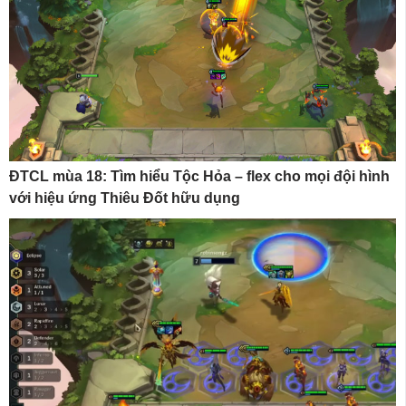
ĐTCL mùa 18: Tìm hiểu Tộc Hỏa – flex cho mọi đội hình
với hiệu ứng Thiêu Đốt hữu dụng