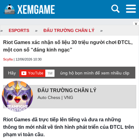
X
»
ESPORTS
»
ĐẤU TRƯỜNG CHÂN LÝ
»
Riot Games xác nhận số liệu 30 triệu người chơi ĐTCL,
một con số “đáng kinh ngạc”
Scylla
| 12/06/2026 10:30
Hãy
ủng hộ bọn mình để xem nhiều clip
game mới hơn nhé!
ĐẤU TRƯỜNG CHÂN LÝ
Auto Chess | VNG
Riot Games đã trực tiếp lên tiếng và đưa ra những
thông tin mới nhất về tình hình phát triển của ĐTCL trên
phạm vi toàn cầu.