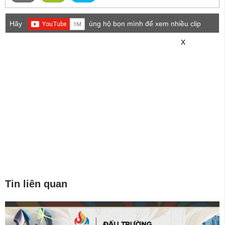
Hãy
ủng hộ bọn mình để xem nhiều clip
game mới hơn nhé!
X
Tin liên quan